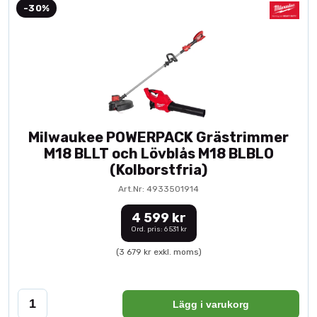
-30%
Milwaukee POWERPACK Grästrimmer
M18 BLLT och Lövblås M18 BLBLO
(Kolborstfria)
Art.Nr: 4933501914
4 599 kr
Ord. pris: 6 531 kr
(3 679 kr exkl. moms)
Lägg i varukorg