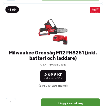
-36%
Milwaukee Grensåg M12 FHS251 (inkl.
batteri och laddare)
Art.Nr: 4933501917
3 699 kr
Ord. pris: 5 781 kr
(2 959 kr exkl. moms)
Lägg i varukorg