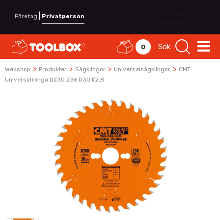
|
Företag
Privatperson
Sök
0
>
>
>
>
Webshop
Produkter
Sågklingor
Universalsågklingor
CMT
Universalklinga D230 Z36 D30 K2,8