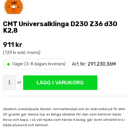
CMT Universalklinga D230 Z36 d30
K2,8
911 kr
(729 kr exkl. moms)
•
Art.Nr:
291,230,36M
I lager (3-8 dagars leverans)
LÄGG I VARUKORG
ST
Växelvis snedslipade tänder, normaltandad och en skärvinkel på 15 eller
20 grader gör denna typ av klinga idealisk för den som behöver både
klyva och kapa, i så väl mjuka som hårda träslag, går även utmärkt bra i
både plywood och laminat.