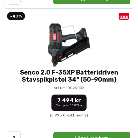
-47%
Senco 2.0 F-35XP Batteridriven
Stavspikpistol 34° (50-90mm)
Art.Nr: 10G2003N
7 494 kr
Ord. pris: 14 019 kr
(5 995 kr exkl. moms)
Lägg i varukorg