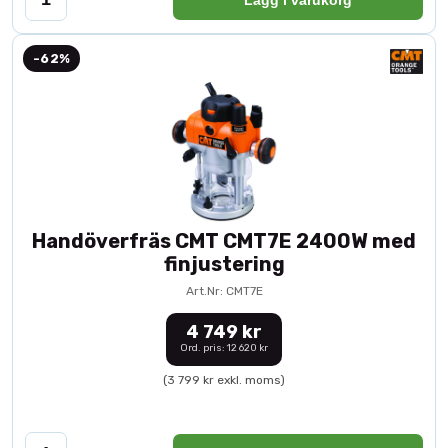
-62%
Handöverfräs CMT CMT7E 2400W med
finjustering
Art.Nr: CMT7E
4 749 kr
Ord. pris: 12 620 kr
(3 799 kr exkl. moms)