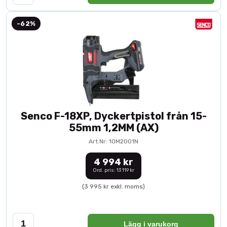
-62%
Senco F-18XP, Dyckertpistol från 15-
55mm 1,2MM (AX)
Art.Nr: 10M2001N
4 994 kr
Ord. pris: 13 119 kr
(3 995 kr exkl. moms)
Lägg i varukorg