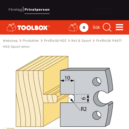
|
Företag
Privatperson
Sök
0
>
>
>
>
Webshop
Produkter
Profilstål HSS
Not & Spont
Profilstål 94671
HSS Spont 6mm