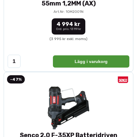
55mm 1,2MM (AX)
Art.Nr: 10M2001N
4 994 kr
Ord. pris: 13 119 kr
(3 995 kr exkl. moms)
Lägg i varukorg
-47%
Senco 2.0 F-35XP Batteridriven