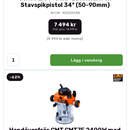
Stavspikpistol 34° (50-90mm)
Art.Nr: 10G2003N
7 494 kr
Ord. pris: 14 019 kr
(5 995 kr exkl. moms)
Lägg i varukorg
-62%