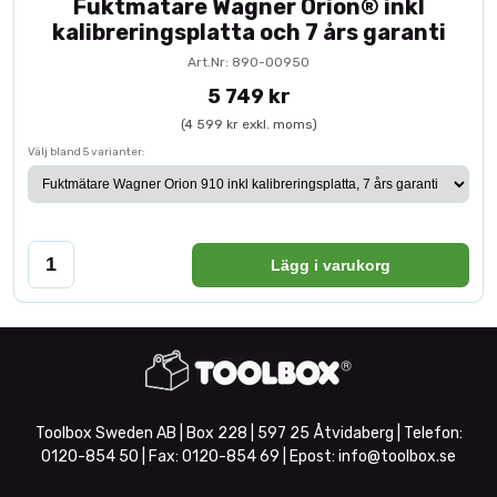
Fuktmätare Wagner Orion® inkl
kalibreringsplatta och 7 års garanti
Art.Nr: 890-00950
5 749 kr
(4 599 kr exkl. moms)
Välj bland 5 varianter:
Lägg i varukorg
Toolbox Sweden AB | Box 228 | 597 25 Åtvidaberg | Telefon:
0120-854 50
| Fax:
0120-854 69
| Epost:
info@toolbox.se