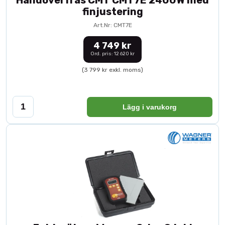
Handöverfräs CMT CMT7E 2400W med
finjustering
Art.Nr: CMT7E
4 749 kr
Ord. pris: 12 620 kr
(3 799 kr exkl. moms)
Lägg i varukorg