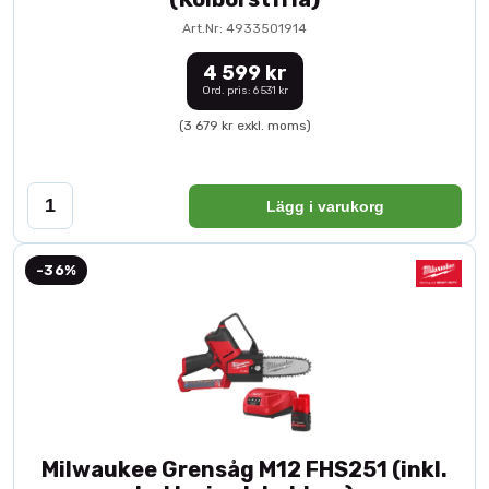
Art.Nr: 4933501914
4 599 kr
Ord. pris: 6 531 kr
(3 679 kr exkl. moms)
Lägg i varukorg
-36%
Milwaukee Grensåg M12 FHS251 (inkl.