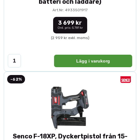
batteri och laddare)
Art.Nr: 4933501917
3 699 kr
Ord. pris: 5 781 kr
(2 959 kr exkl. moms)
Lägg i varukorg
-62%
Senco F-18XP, Dyckertpistol från 15-