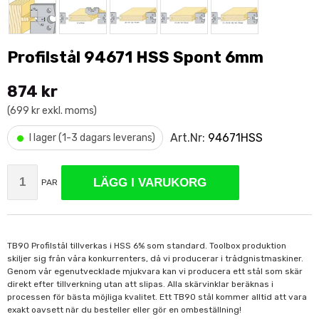
Profilstål 94671 HSS Spont 6mm
874 kr
(699 kr exkl. moms)
•
Art.Nr:
94671HSS
I lager (1-3 dagars leverans)
LÄGG I VARUKORG
PAR
TB90 Profilstål tillverkas i HSS 6% som standard. Toolbox produktion
skiljer sig från våra konkurrenters, då vi producerar i trådgnistmaskiner.
Genom vår egenutvecklade mjukvara kan vi producera ett stål som skär
direkt efter tillverkning utan att slipas. Alla skärvinklar beräknas i
processen för bästa möjliga kvalitet. Ett TB90 stål kommer alltid att vara
exakt oavsett när du besteller eller gör en ombeställning!