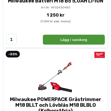
Milwaukee Batteri M18 B5 5,0AH Li-ION
Art.Nr: 4932430483
1 250 kr
(1 000 kr exkl. moms)
Lägg i varukorg
-30%
Milwaukee POWERPACK Grästrimmer
M18 BLLT och Lövblås M18 BLBLO
(Kolborstfria)