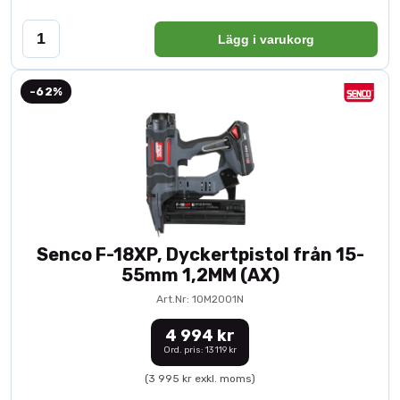
Lägg i varukorg
-62%
Senco F-18XP, Dyckertpistol från 15-
55mm 1,2MM (AX)
Art.Nr: 10M2001N
4 994 kr
Ord. pris: 13 119 kr
(3 995 kr exkl. moms)