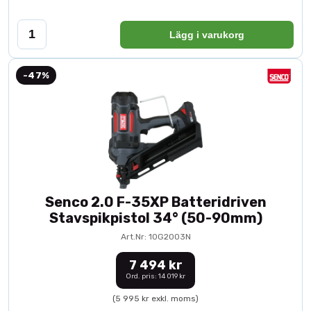
Lägg i varukorg
-47%
Senco 2.0 F-35XP Batteridriven
Stavspikpistol 34° (50-90mm)
Art.Nr: 10G2003N
7 494 kr
Ord. pris: 14 019 kr
(5 995 kr exkl. moms)