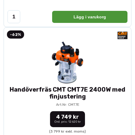
Lägg i varukorg
-62%
Handöverfräs CMT CMT7E 2400W med
finjustering
Art.Nr: CMT7E
4 749 kr
Ord. pris: 12 620 kr
(3 799 kr exkl. moms)