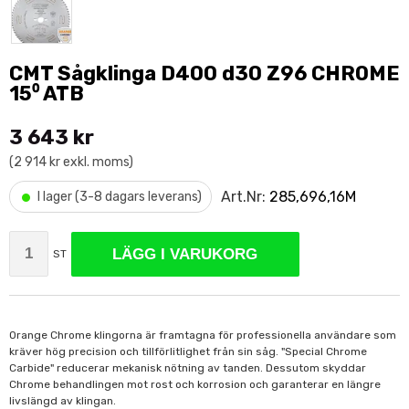
CMT Sågklinga D400 d30 Z96 CHROME
15⁰ ATB
3 643 kr
(2 914 kr exkl. moms)
•
Art.Nr:
285,696,16M
I lager (3-8 dagars leverans)
LÄGG I VARUKORG
ST
Orange Chrome klingorna är framtagna för professionella användare som
kräver hög precision och tillförlitlighet från sin såg. "Special Chrome
Carbide" reducerar mekanisk nötning av tanden. Dessutom skyddar
Chrome behandlingen mot rost och korrosion och garanterar en längre
livslängd av klingan.