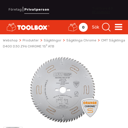
|
Företag
Privatperson
Sök
0
>
>
>
>
Webshop
Produkter
Sågklingor
Sågklinga Chrome
CMT Sågklinga
D400 D30 Z96 CHROME 15⁰ ATB