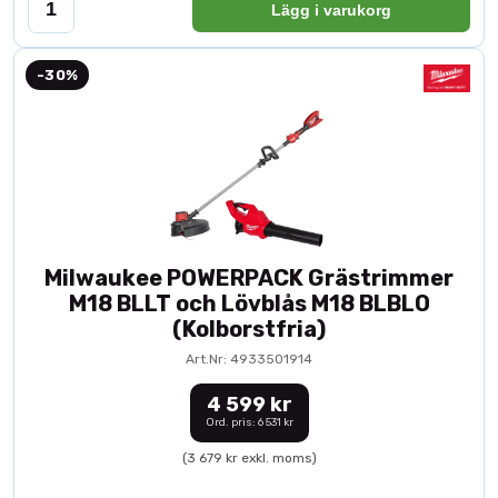
Lägg i varukorg
-30%
Milwaukee POWERPACK Grästrimmer
M18 BLLT och Lövblås M18 BLBLO
(Kolborstfria)
Art.Nr: 4933501914
4 599 kr
Ord. pris: 6 531 kr
(3 679 kr exkl. moms)