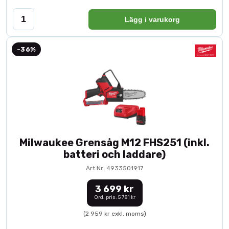
Lägg i varukorg
-36%
Milwaukee Grensåg M12 FHS251 (inkl.
batteri och laddare)
Art.Nr: 4933501917
3 699 kr
Ord. pris: 5 781 kr
(2 959 kr exkl. moms)