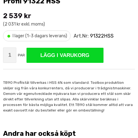
Profil 91322 HSS
2 539 kr
(2 031 kr exkl. moms)
•
Art.Nr:
91322HSS
I lager (1-3 dagars leverans)
LÄGG I VARUKORG
PAR
TB90 Profilstål tillverkas i HSS 6% som standard. Toolbox produktion
skiljer sig från våra konkurrenters, då vi producerar i trådgnistmaskiner.
Genom vår egenutvecklade mjukvara kan vi producera ett stål som skär
direkt efter tillverkning utan att slipas. Alla skärvinklar beräknas i
processen för bästa möjliga kvalitet. Ett TB90 stål kommer alltid att vara
exakt oavsett när du besteller eller gör en ombeställning!
Andra har också köpt