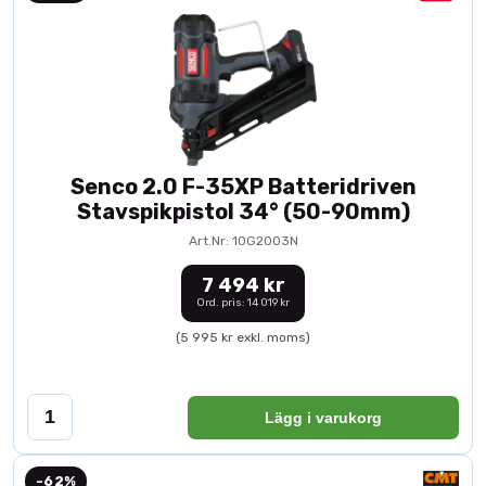
Senco 2.0 F-35XP Batteridriven
Stavspikpistol 34° (50-90mm)
Art.Nr: 10G2003N
7 494 kr
Ord. pris: 14 019 kr
(5 995 kr exkl. moms)
Lägg i varukorg
-62%