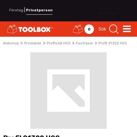
|
Företag
Privatperson
Sök
0
>
>
>
>
Webshop
Produkter
Profilstål HSS
Fasfräsar
Profil 91322 HSS