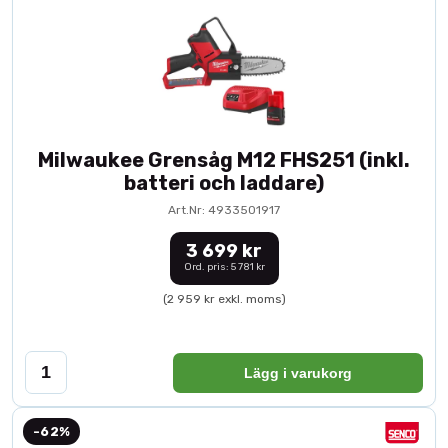
Milwaukee Grensåg M12 FHS251 (inkl.
batteri och laddare)
Art.Nr: 4933501917
3 699 kr
Ord. pris: 5 781 kr
(2 959 kr exkl. moms)
Lägg i varukorg
-62%