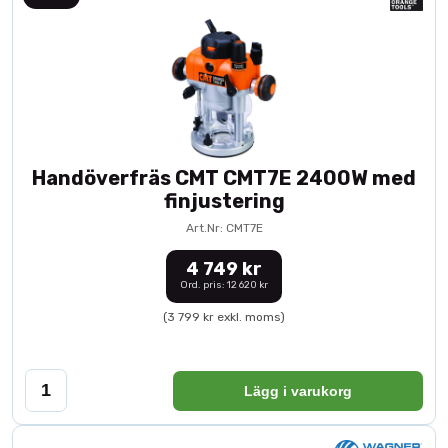
Handöverfräs CMT CMT7E 2400W med
finjustering
Art.Nr: CMT7E
4 749 kr
Ord. pris: 12 620 kr
(3 799 kr exkl. moms)
Lägg i varukorg