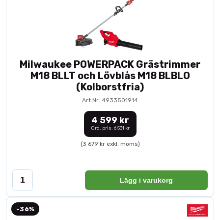
Milwaukee POWERPACK Grästrimmer
M18 BLLT och Lövblås M18 BLBLO
(Kolborstfria)
Art.Nr: 4933501914
4 599 kr
Ord. pris: 6 531 kr
(3 679 kr exkl. moms)
Lägg i varukorg
-36%