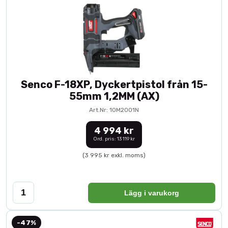
Senco F-18XP, Dyckertpistol från 15-
55mm 1,2MM (AX)
Art.Nr: 10M2001N
4 994 kr
Ord. pris: 13 119 kr
(3 995 kr exkl. moms)
Lägg i varukorg
-47%