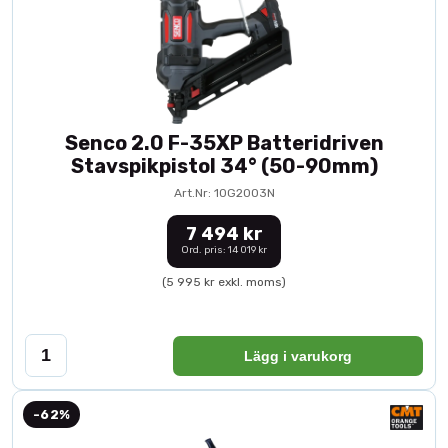
Senco 2.0 F-35XP Batteridriven
Stavspikpistol 34° (50-90mm)
Art.Nr: 10G2003N
7 494 kr
Ord. pris: 14 019 kr
(5 995 kr exkl. moms)
Lägg i varukorg
-62%