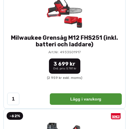
Milwaukee Grensåg M12 FHS251 (inkl.
batteri och laddare)
Art.Nr: 4933501917
3 699 kr
Ord. pris: 5 781 kr
(2 959 kr exkl. moms)
Lägg i varukorg
-62%