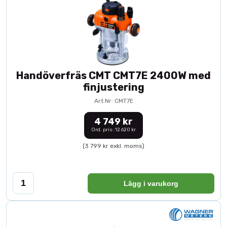
Handöverfräs CMT CMT7E 2400W med
finjustering
Art.Nr: CMT7E
4 749 kr
Ord. pris: 12 620 kr
(3 799 kr exkl. moms)
Lägg i varukorg