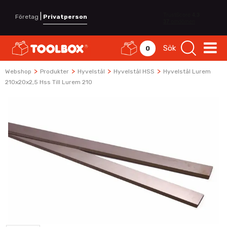
|
Företag
Privatperson
Sök
0
>
>
>
>
Webshop
Produkter
Hyvelstål
Hyvelstål HSS
Hyvelstål Lurem
210x20x2,5 Hss Till Lurem 210