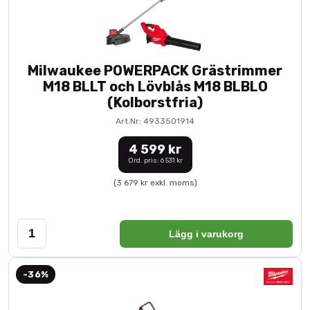
Milwaukee POWERPACK Grästrimmer
M18 BLLT och Lövblås M18 BLBLO
(Kolborstfria)
Art.Nr: 4933501914
4 599 kr
Ord. pris: 6 531 kr
(3 679 kr exkl. moms)
Lägg i varukorg
-36%