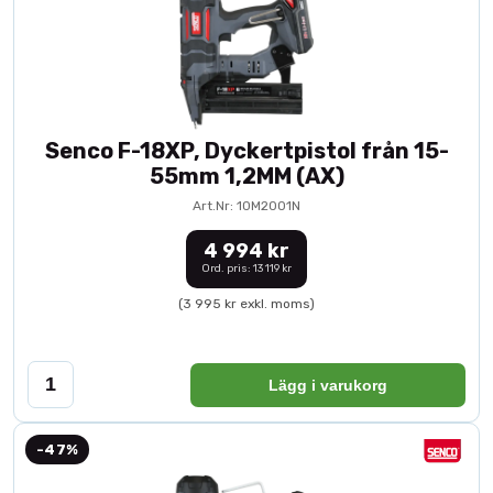
Senco F-18XP, Dyckertpistol från 15-
55mm 1,2MM (AX)
Art.Nr: 10M2001N
4 994 kr
Ord. pris: 13 119 kr
(3 995 kr exkl. moms)
Lägg i varukorg
-47%