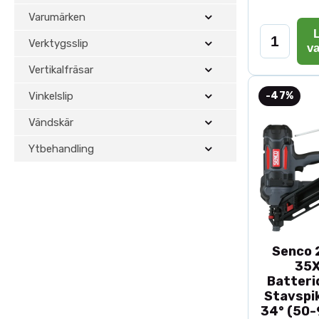
Varumärken
L
Verktygsslip
v
Vertikalfräsar
Vinkelslip
-47%
Vändskär
Ytbehandling
Senco 2
35
Batteri
Stavspik
34° (50