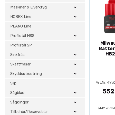
Maskiner & Elverktyg
NOBEX Line
PLANO Line
Profilstål HSS
Milwa
Profilstål SP
Batter
HB2
Sinkfräs
Skaftfräsar
Skyddsutrustning
Art.Nr: 49
Slip
552
Sågblad
Sågklingor
(442 kr exk
Tillbehör/Reservdelar