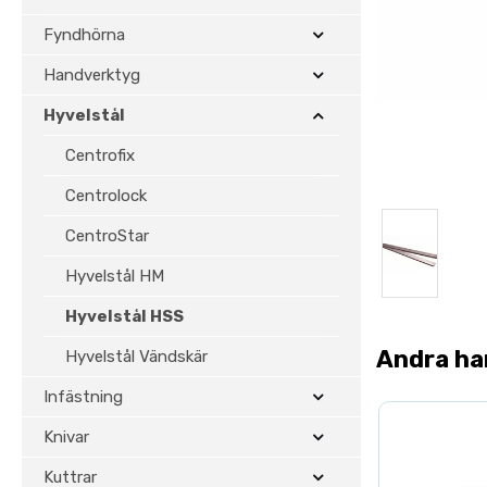
Fyndhörna
Handverktyg
Hyvelstål
Centrofix
Centrolock
CentroStar
Hyvelstål HM
Hyvelstål HSS
Andra ha
Hyvelstål Vändskär
Infästning
Knivar
Kuttrar