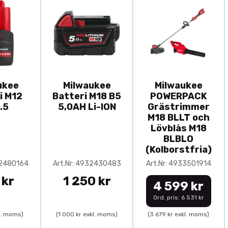
ukee
Milwaukee
Milwaukee
i M12
Batteri M18 B5
POWERPACK
.5
5,0AH Li-ION
Grästrimmer
M18 BLLT och
Lövblås M18
BLBLO
(Kolborstfria)
32480164
Art.Nr: 4932430483
Art.Nr: 4933501914
 kr
1 250 kr
4 599 kr
Ord. pris: 6 531 kr
l. moms)
(1 000 kr exkl. moms)
(3 679 kr exkl. moms)