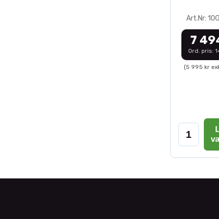
Art.Nr: 1
7 49
Ord. pris: 
(5 995 kr ex
L
v