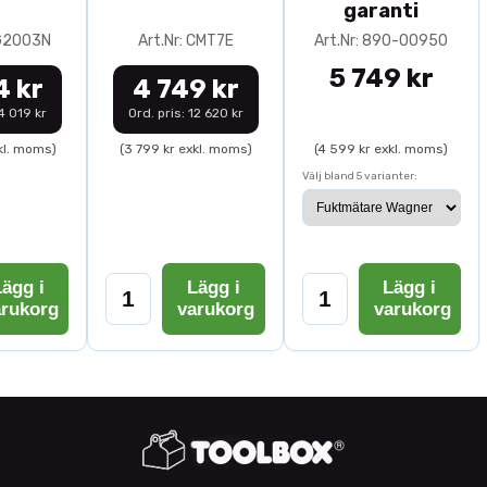
garanti
0G2003N
Art.Nr: CMT7E
Art.Nr: 890-00950
5 749 kr
4 kr
4 749 kr
14 019 kr
Ord. pris: 12 620 kr
kl. moms)
(3 799 kr exkl. moms)
(4 599 kr exkl. moms)
Välj bland 5 varianter:
ägg i
Lägg i
Lägg i
arukorg
varukorg
varukorg