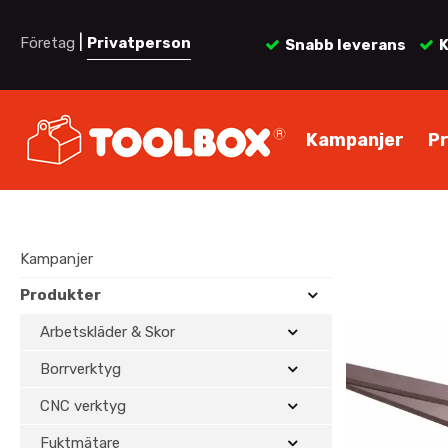
|
Företag
Privatperson
Snabb leverans
K
Kampanjer
P
Kampanjer
Produkter
Arbetskläder & Skor
Borrverktyg
CNC verktyg
Fuktmätare