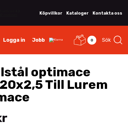
Köpvillkor
Kataloger
Kontakta oss
Logga in
Jobb
Sök
0
lstål optimace
20x2,5 Till Lurem
mace
kr