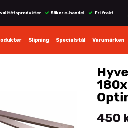
valitétsprodukter
Säker e-handel
Fri frakt
rodukter
Slipning
Specialstål
Varumärken
Hyve
180x
Opti
450 