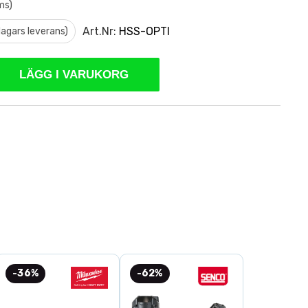
ms)
Art.Nr:
HSS-OPTI
 dagars leverans)
LÄGG I VARUKORG
-36%
-62%