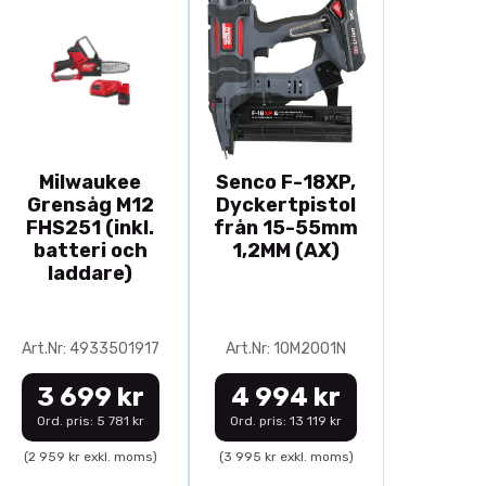
Milwaukee
Senco F-18XP,
Grensåg M12
Dyckertpistol
FHS251 (inkl.
från 15-55mm
batteri och
1,2MM (AX)
laddare)
Art.Nr: 4933501917
Art.Nr: 10M2001N
3 699 kr
4 994 kr
Ord. pris: 5 781 kr
Ord. pris: 13 119 kr
(2 959 kr exkl. moms)
(3 995 kr exkl. moms)