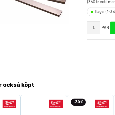
(360 kr exkl. mo
•
I lager (1-3
PAR
r också köpt
-30%