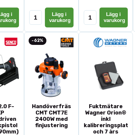
ägg i
Lägg i
Lägg i
arukorg
varukorg
varukorg
-62%
.0 F-
Handöverfräs
Fuktmätare
XP
CMT CMT7E
Wagner Orion®
driven
2400W med
inkl
pistol
finjustering
kalibreringsplatta
-90mm)
och 7 års