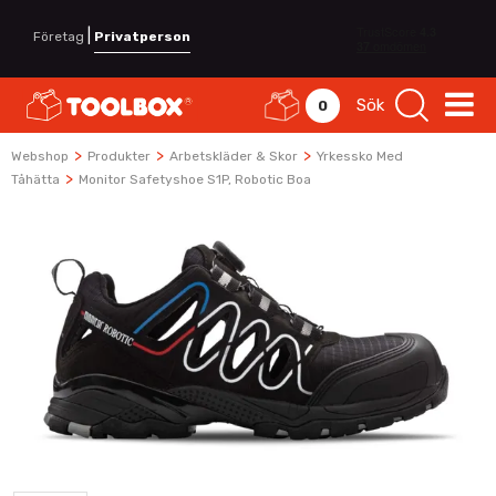
|
Företag
Privatperson
Sök
0
>
>
>
Webshop
Produkter
Arbetskläder & Skor
Yrkessko Med
>
Tåhätta
Monitor Safetyshoe S1P, Robotic Boa