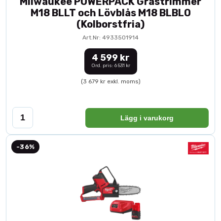
Milwaukee POWERPACK Grästrimmer
M18 BLLT och Lövblås M18 BLBLO
(Kolborstfria)
Art.Nr: 4933501914
4 599 kr
Ord. pris: 6 531 kr
(3 679 kr exkl. moms)
Lägg i varukorg
-36%