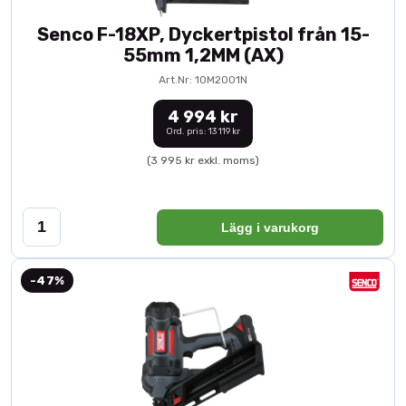
Senco F-18XP, Dyckertpistol från 15-
55mm 1,2MM (AX)
Art.Nr: 10M2001N
4 994 kr
Ord. pris: 13 119 kr
(3 995 kr exkl. moms)
Lägg i varukorg
-47%