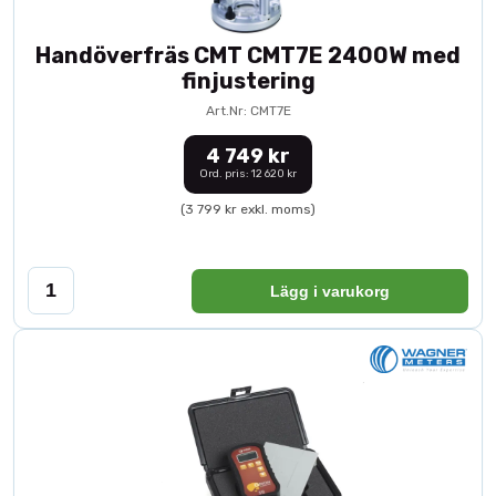
Handöverfräs CMT CMT7E 2400W med
finjustering
Art.Nr: CMT7E
4 749 kr
Ord. pris: 12 620 kr
(3 799 kr exkl. moms)
Lägg i varukorg