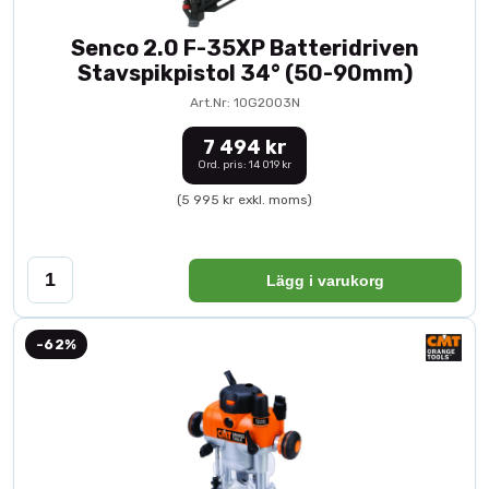
Senco 2.0 F-35XP Batteridriven
Stavspikpistol 34° (50-90mm)
Art.Nr: 10G2003N
7 494 kr
Ord. pris: 14 019 kr
(5 995 kr exkl. moms)
Lägg i varukorg
-62%