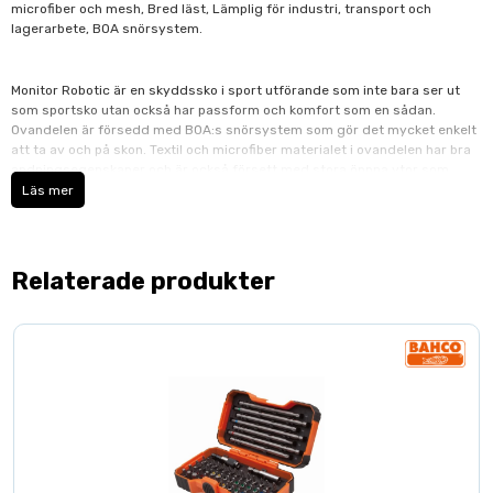
microfiber och mesh, Bred läst, Lämplig för industri, transport och
lagerarbete, BOA snörsystem.
Monitor Robotic är en skyddssko i sport utförande som inte bara ser ut
som sportsko utan också har passform och komfort som en sådan.
Ovandelen är försedd med BOA:s snörsystem som gör det mycket enkelt
att ta av och på skon. Textil och microfiber materialet i ovandelen har bra
andningsegenskaper och är också försett med stora öppna ytor som
andas. Yttersulan är i gummi och har en mellansula i dämpande EVA.
Läs mer
Tåhättan är bred och är tillverkad i aluminium. Skon har också Monitors
SSCC memory foam innersula. Skyddsklass: EN ISO 20345:2011 S1P SRA
Relaterade produkter