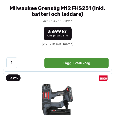
Milwaukee Grensåg M12 FHS251 (inkl.
batteri och laddare)
Art.Nr: 4933501917
3 699 kr
Ord. pris: 5 781 kr
(2 959 kr exkl. moms)
Lägg i varukorg
-62%