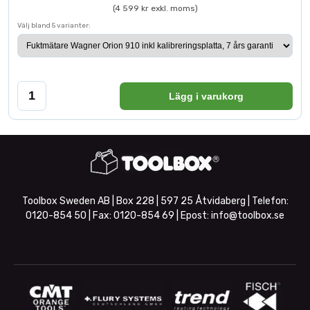
(4 599 kr exkl. moms)
Välj bland 5 varianter:
Lägg i varukorg
Toolbox Sweden AB | Box 228 | 597 25 Åtvidaberg | Telefon:
0120-854 50
| Fax:
0120-854 69
| Epost:
info@toolbox.se