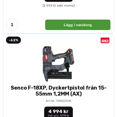
(2 959 kr exkl. moms)
Lägg i varukorg
-62%
Senco F-18XP, Dyckertpistol från 15-
55mm 1,2MM (AX)
Art.Nr: 10M2001N
4 994 kr
Ord. pris: 13 119 kr