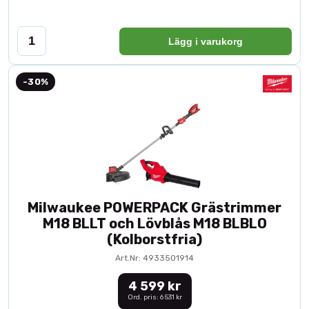
Lägg i varukorg
-30%
Milwaukee POWERPACK Grästrimmer
M18 BLLT och Lövblås M18 BLBLO
(Kolborstfria)
Art.Nr: 4933501914
4 599 kr
Ord. pris: 6 531 kr