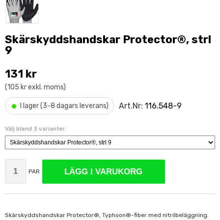
Skärskyddshandskar Protector®, strl
9
131 kr
(105 kr exkl. moms)
•
Art.Nr:
116.548-9
I lager (3-8 dagars leverans)
Välj bland 3 varianter:
LÄGG I VARUKORG
PAR
Skärskyddshandskar Protector®, Typhoon®-fiber med nitrilbeläggning.