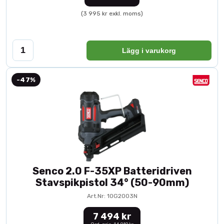
(3 995 kr exkl. moms)
Lägg i varukorg
-47%
Senco 2.0 F-35XP Batteridriven
Stavspikpistol 34° (50-90mm)
Art.Nr: 10G2003N
7 494 kr