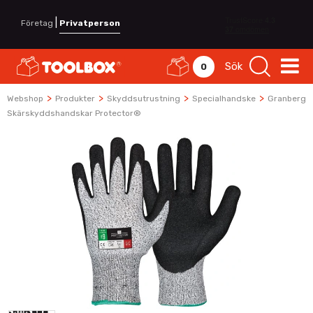
|
Företag
Privatperson
Sök
0
>
>
>
>
Webshop
Produkter
Skyddsutrustning
Specialhandske
Granberg
Skärskyddshandskar Protector®