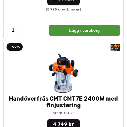
Ord. pris: 14 019 kr
(5 995 kr exkl. moms)
Lägg i varukorg
-62%
Handöverfräs CMT CMT7E 2400W med
finjustering
Art.Nr: CMT7E
4 749 kr