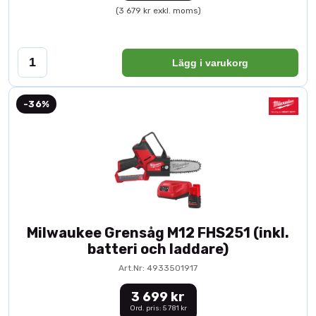
(3 679 kr exkl. moms)
Lägg i varukorg
-36%
Milwaukee Grensåg M12 FHS251 (inkl.
batteri och laddare)
Art.Nr: 4933501917
3 699 kr
Ord. pris: 5 781 kr