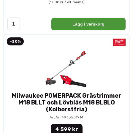
(1 000 kr exkl. moms)
Lägg i varukorg
-30%
Milwaukee POWERPACK Grästrimmer
M18 BLLT och Lövblås M18 BLBLO
(Kolborstfria)
Art.Nr: 4933501914
4 599 kr