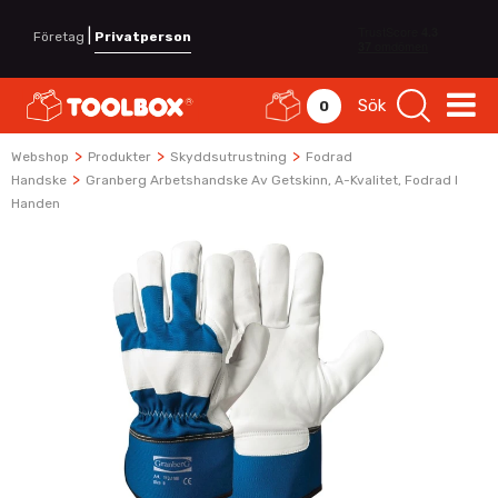
|
Företag
Privatperson
Sök
0
>
>
>
Webshop
Produkter
Skyddsutrustning
Fodrad
>
Handske
Granberg Arbetshandske Av Getskinn, A-Kvalitet, Fodrad I
Handen