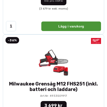
Ord. pris: 6 531 kr
(3 679 kr exkl. moms)
Lägg i varukorg
-36%
Milwaukee Grensåg M12 FHS251 (inkl.
batteri och laddare)
Art.Nr: 4933501917
3 699 kr