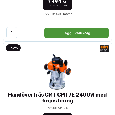
7 494 kr
Ord. pris: 14 019 kr
(5 995 kr exkl. moms)
Lägg i varukorg
-62%
Handöverfräs CMT CMT7E 2400W med
finjustering
Art.Nr: CMT7E