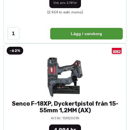
Ord. pris: 5 781 kr
(2 959 kr exkl. moms)
Lägg i varukorg
-62%
Senco F-18XP, Dyckertpistol från 15-
55mm 1,2MM (AX)
Art.Nr: 10M2001N