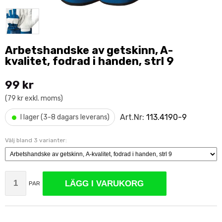
Arbetshandske av getskinn, A-
kvalitet, fodrad i handen, strl 9
99 kr
(79 kr exkl. moms)
•
Art.Nr:
113.4190-9
I lager (3-8 dagars leverans)
Välj bland 3 varianter:
LÄGG I VARUKORG
PAR