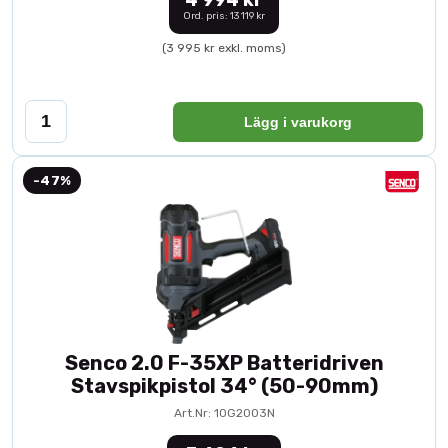
4 994 kr
Ord. pris: 13 119 kr
(3 995 kr exkl. moms)
Lägg i varukorg
-47%
Senco 2.0 F-35XP Batteridriven
Stavspikpistol 34° (50-90mm)
Art.Nr: 10G2003N