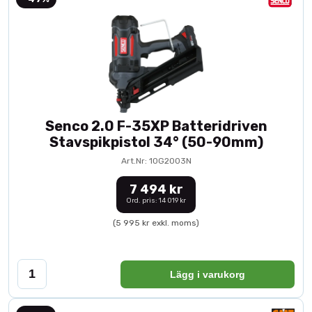
Senco 2.0 F-35XP Batteridriven
Stavspikpistol 34° (50-90mm)
Art.Nr: 10G2003N
7 494 kr
Ord. pris: 14 019 kr
(5 995 kr exkl. moms)
Lägg i varukorg