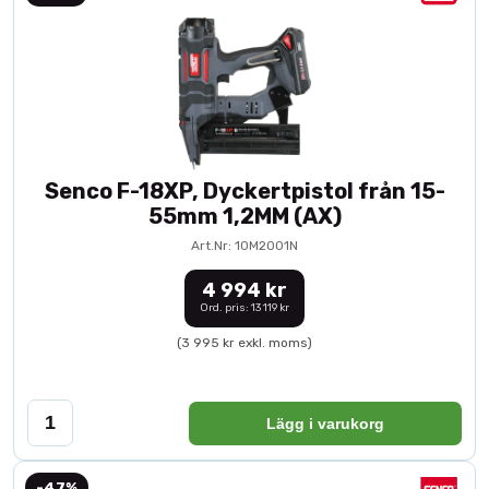
Senco F-18XP, Dyckertpistol från 15-
55mm 1,2MM (AX)
Art.Nr: 10M2001N
4 994 kr
Ord. pris: 13 119 kr
(3 995 kr exkl. moms)
Lägg i varukorg
-47%