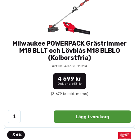
Milwaukee POWERPACK Grästrimmer
M18 BLLT och Lövblås M18 BLBLO
(Kolborstfria)
Art.Nr: 4933501914
4 599 kr
Ord. pris: 6 531 kr
(3 679 kr exkl. moms)
Lägg i varukorg
-36%