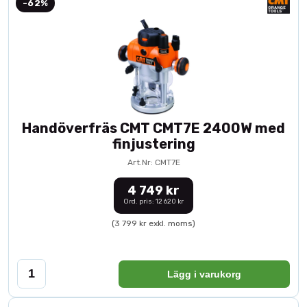
-62%
Handöverfräs CMT CMT7E 2400W med
finjustering
Art.Nr: CMT7E
4 749 kr
Ord. pris: 12 620 kr
(3 799 kr exkl. moms)
Lägg i varukorg