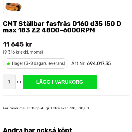
CMT Ställbar fasfräs D160 d35 I50 D
max 183 Z2 4800~6000RPM
11 645 kr
(9 316 kr exkl. moms)
•
Art.Nr:
694,017,35
I lager (3-8 dagars leverans)
LÄGG I VARUKORG
ST
För faser mellan 15gr-45gr. Extra skär 790,500,00
Andra har också köpt