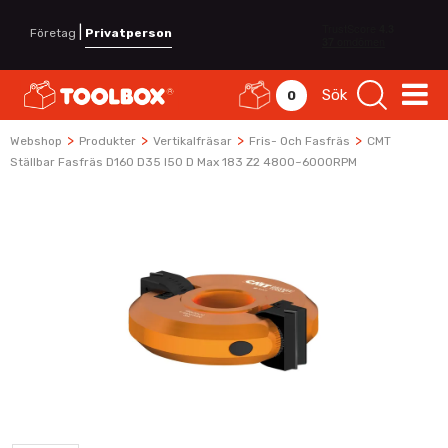
|
Företag
Privatperson
Sök
0
>
>
>
>
Webshop
Produkter
Vertikalfräsar
Fris- Och Fasfräs
CMT
Ställbar Fasfräs D160 D35 I50 D Max 183 Z2 4800~6000RPM