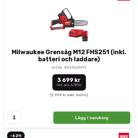
Milwaukee Grensåg M12 FHS251 (inkl.
batteri och laddare)
Art.Nr: 4933501917
3 699 kr
Ord. pris: 5 781 kr
(2 959 kr exkl. moms)
Lägg i varukorg
-62%