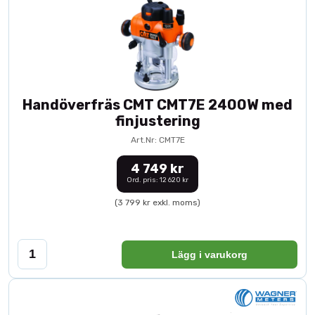
Handöverfräs CMT CMT7E 2400W med
finjustering
Art.Nr: CMT7E
4 749 kr
Ord. pris: 12 620 kr
(3 799 kr exkl. moms)
Lägg i varukorg