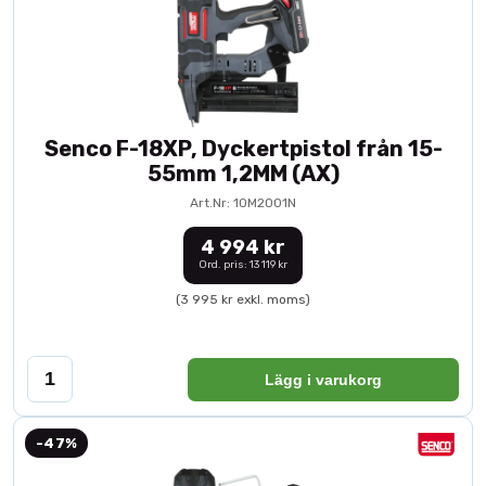
Senco F-18XP, Dyckertpistol från 15-
55mm 1,2MM (AX)
Art.Nr: 10M2001N
4 994 kr
Ord. pris: 13 119 kr
(3 995 kr exkl. moms)
Lägg i varukorg
-47%