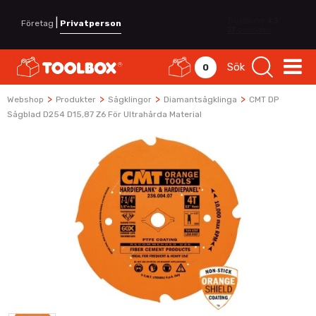
|
Företag
Privatperson
Sök
0
>
>
>
>
Webshop
Produkter
Sågklingor
Diamantsågklinga
CMT DP
Sågblad D254 D15,87 Z6 För Ultrahårda Material