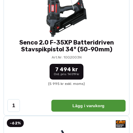
Senco 2.0 F-35XP Batteridriven
Stavspikpistol 34° (50-90mm)
Art.Nr: 10G2003N
7 494 kr
Ord. pris: 14 019 kr
(5 995 kr exkl. moms)
Lägg i varukorg
-62%