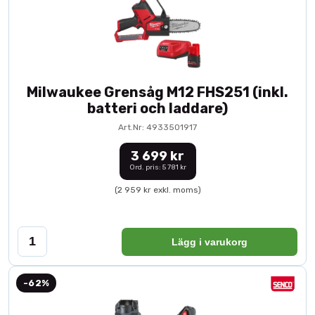
Milwaukee Grensåg M12 FHS251 (inkl.
batteri och laddare)
Art.Nr: 4933501917
3 699 kr
Ord. pris: 5 781 kr
(2 959 kr exkl. moms)
Lägg i varukorg
-62%