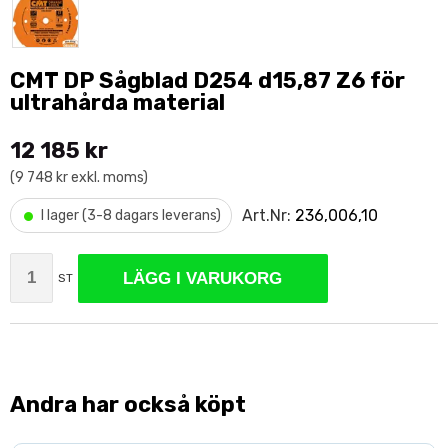
CMT DP Sågblad D254 d15,87 Z6 för
ultrahårda material
12 185 kr
(9 748 kr exkl. moms)
•
Art.Nr:
236,006,10
I lager (3-8 dagars leverans)
LÄGG I VARUKORG
ST
Andra har också köpt