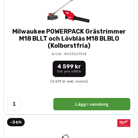
Milwaukee POWERPACK Grästrimmer
M18 BLLT och Lövblås M18 BLBLO
(Kolborstfria)
Art.Nr: 4933501914
4 599 kr
Ord. pris: 6 531 kr
(3 679 kr exkl. moms)
Lägg i varukorg
-36%