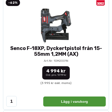
-62%
Senco F-18XP, Dyckertpistol från 15-
55mm 1,2MM (AX)
Art.Nr: 10M2001N
4 994 kr
Ord. pris: 13 119 kr
(3 995 kr exkl. moms)
Lägg i varukorg