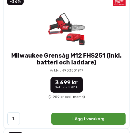
-36%
Milwaukee Grensåg M12 FHS251 (inkl.
batteri och laddare)
Art.Nr: 4933501917
3 699 kr
Ord. pris: 5 781 kr
(2 959 kr exkl. moms)
Lägg i varukorg