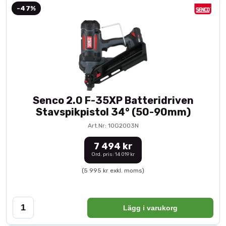
-47%
Senco 2.0 F-35XP Batteridriven
Stavspikpistol 34° (50-90mm)
Art.Nr: 10G2003N
7 494 kr
Ord. pris: 14 019 kr
(5 995 kr exkl. moms)
Lägg i varukorg