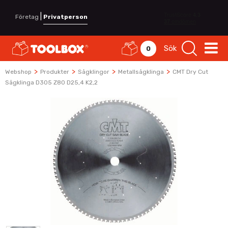
|
Företag
Privatperson
Sök
0
>
>
>
>
Webshop
Produkter
Sågklingor
Metallsågklinga
CMT Dry Cut
Sågklinga D305 Z80 D25,4 K2,2