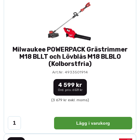
Milwaukee POWERPACK Grästrimmer
M18 BLLT och Lövblås M18 BLBLO
(Kolborstfria)
Art.Nr: 4933501914
4 599 kr
Ord. pris: 6 531 kr
(3 679 kr exkl. moms)
Lägg i varukorg