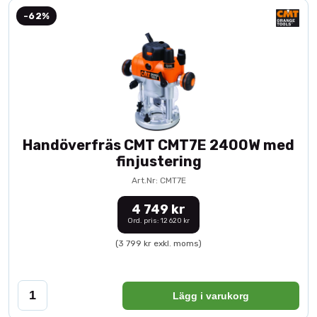
-62%
Handöverfräs CMT CMT7E 2400W med
finjustering
Art.Nr: CMT7E
4 749 kr
Ord. pris: 12 620 kr
(3 799 kr exkl. moms)
Lägg i varukorg