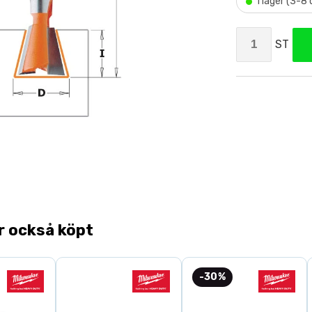
•
I lager (3-8
ST
r också köpt
-30%