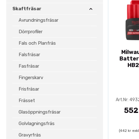
Skaftfräsar
Avrundningsfräsar
Dörrprofiler
Fals och Planfräs
Milwa
Falsfräsar
Batter
HB2
Fasfräsar
Fingerskarv
Frisfräsar
Art.Nr: 49
Frässet
552
Glasöppningsfräsar
Golvlagningsfräs
(442 kr exk
Gravyrfräs