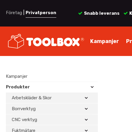
|
Företag
Privatperson
Snabb leverans
K
Kampanjer
P
Kampanjer
Produkter
Arbetskläder & Skor
Borrverktyg
CNC verktyg
Fuktmätare