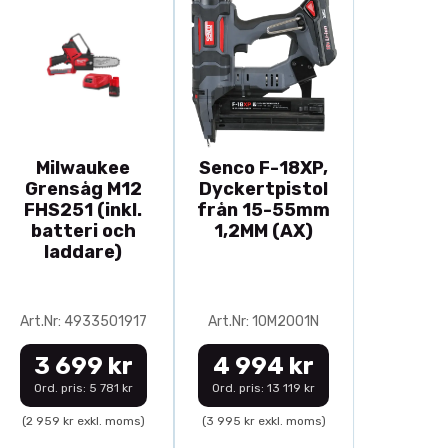
Milwaukee
Senco F-18XP,
Grensåg M12
Dyckertpistol
FHS251 (inkl.
från 15-55mm
batteri och
1,2MM (AX)
laddare)
Art.Nr: 4933501917
Art.Nr: 10M2001N
3 699 kr
4 994 kr
Ord. pris: 5 781 kr
Ord. pris: 13 119 kr
(2 959 kr exkl. moms)
(3 995 kr exkl. moms)