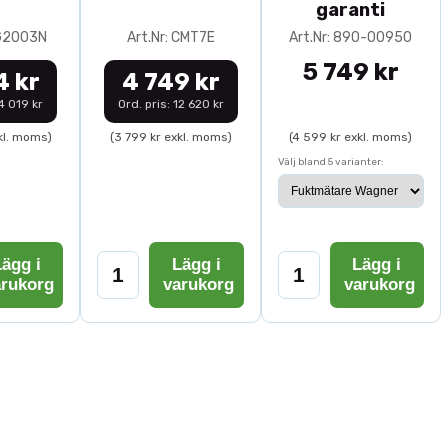
garanti
0G2003N
Art.Nr: CMT7E
Art.Nr: 890-00950
5 749 kr
4 kr
4 749 kr
14 019 kr
Ord. pris: 12 620 kr
kl. moms)
(3 799 kr exkl. moms)
(4 599 kr exkl. moms)
Välj bland 5 varianter:
ägg i
Lägg i
Lägg i
arukorg
varukorg
varukorg