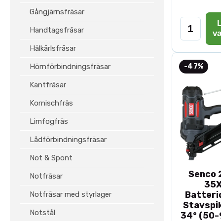
Gångjärnsfräsar
L
Handtagsfräsar
v
Hålkärlsfräsar
Hörnförbindningsfräsar
-47%
Kantfräsar
Kornischfräs
Limfogfräs
Lådförbindningsfräsar
Not & Spont
Senco 2
Notfräsar
35
Batteri
Notfräsar med styrlager
Stavspik
Notstål
34° (50