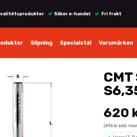
valitétsprodukter
Säker e-handel
Fri frakt
rodukter
Slipning
Specialstål
Varumärken
CMT 
S6,3
620 
(496 kr exkl. mo