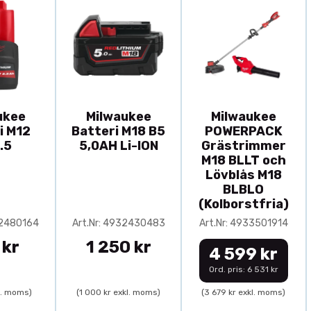
ukee
Milwaukee
Milwaukee
i M12
Batteri M18 B5
POWERPACK
.5
5,0AH Li-ION
Grästrimmer
M18 BLLT och
Lövblås M18
BLBLO
(Kolborstfria)
32480164
Art.Nr: 4932430483
Art.Nr: 4933501914
 kr
1 250 kr
4 599 kr
Ord. pris: 6 531 kr
l. moms)
(1 000 kr exkl. moms)
(3 679 kr exkl. moms)