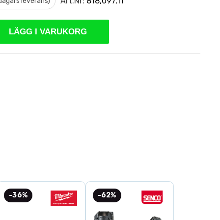
Art.Nr:
818,097,11
 dagars leverans)
LÄGG I VARUKORG
-36%
-62%