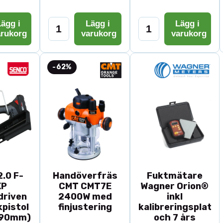
ägg i
Lägg i
Lägg i
arukorg
varukorg
varukorg
-62%
.0 F-
Handöverfräs
Fuktmätare
XP
CMT CMT7E
Wagner Orion®
driven
2400W med
inkl
pistol
finjustering
kalibreringsplatta
-90mm)
och 7 års