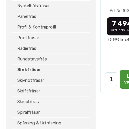
Nyckelhålsfräsar
Art.Nr: 1
Panelfräs
7 49
Profil & Kontraprofil
Ord. pris: 
Profilfräsar
(5 995 kr ex
Radiefräs
Rundstavsfräs
Sinkfräsar
L
Skivnotfräsar
v
Skriftfräsar
Skrubbfräs
Spiralfräsar
Spårning & Urfräsning