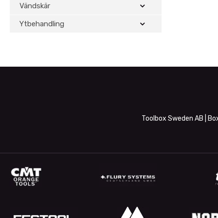
Vändskär
Ytbehandling
Toolbox Sweden AB | Box