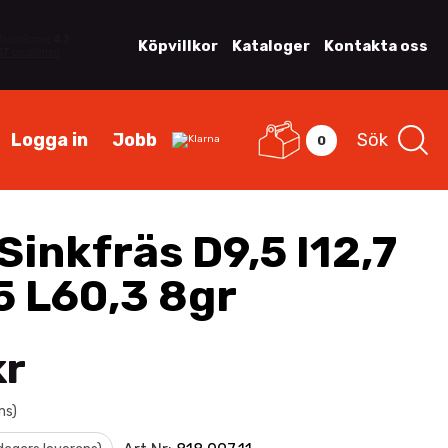
Köpvillkor
Kataloger
Kontakta oss
Logga in
Jobb
Sök
0
Sinkfräs D9,5 I12,7
5 L60,3 8gr
kr
ms)