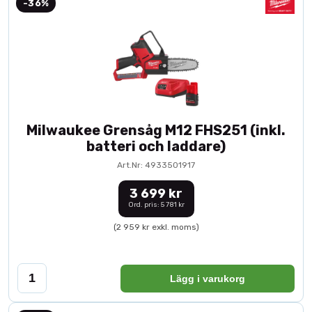
-36%
Milwaukee Grensåg M12 FHS251 (inkl.
batteri och laddare)
Art.Nr: 4933501917
3 699 kr
Ord. pris: 5 781 kr
(2 959 kr exkl. moms)
Lägg i varukorg