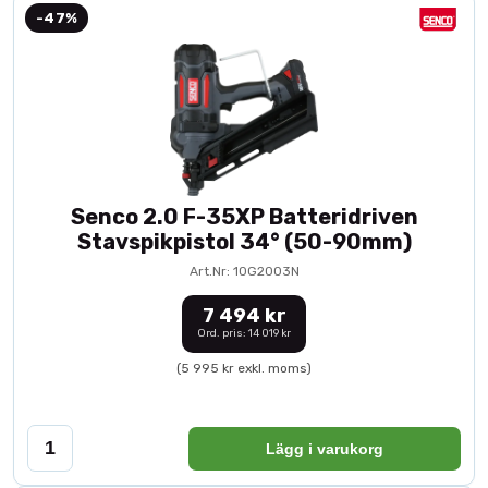
-47%
Senco 2.0 F-35XP Batteridriven
Stavspikpistol 34° (50-90mm)
Art.Nr: 10G2003N
7 494 kr
Ord. pris: 14 019 kr
(5 995 kr exkl. moms)
Lägg i varukorg