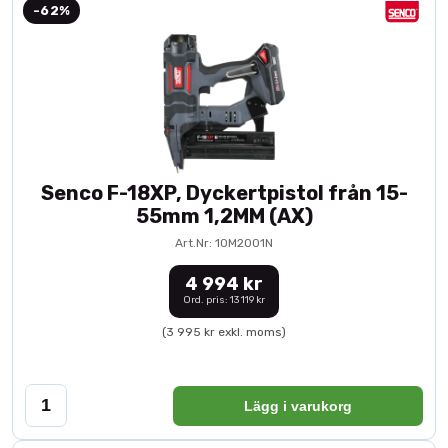
-62%
Senco F-18XP, Dyckertpistol från 15-
55mm 1,2MM (AX)
Art.Nr: 10M2001N
4 994 kr
Ord. pris: 13 119 kr
(3 995 kr exkl. moms)
Lägg i varukorg