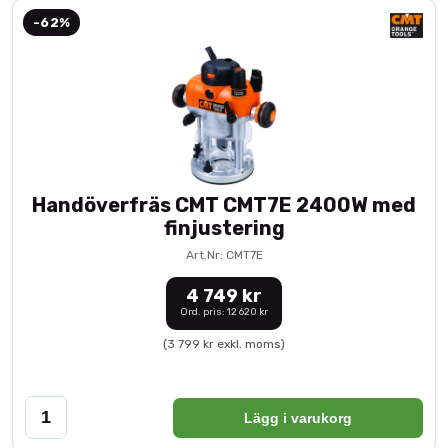
-62%
Handöverfräs CMT CMT7E 2400W med
finjustering
Art.Nr: CMT7E
4 749 kr
Ord. pris: 12 620 kr
(3 799 kr exkl. moms)
Lägg i varukorg