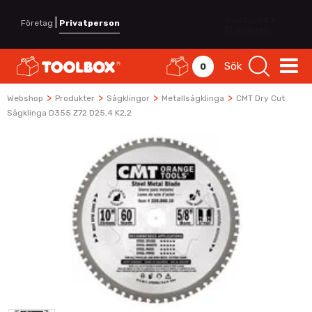
|
Företag
Privatperson
Sök
0
>
>
>
>
Webshop
Produkter
Sågklingor
Metallsågklinga
CMT Dry Cut
Sågklinga D355 Z72 D25,4 K2,2