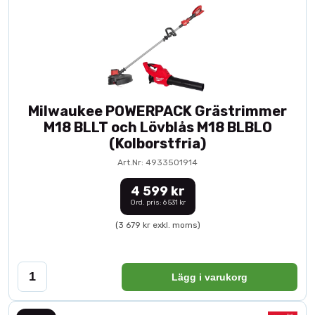
Milwaukee POWERPACK Grästrimmer
M18 BLLT och Lövblås M18 BLBLO
(Kolborstfria)
Art.Nr: 4933501914
4 599 kr
Ord. pris: 6 531 kr
(3 679 kr exkl. moms)
Lägg i varukorg