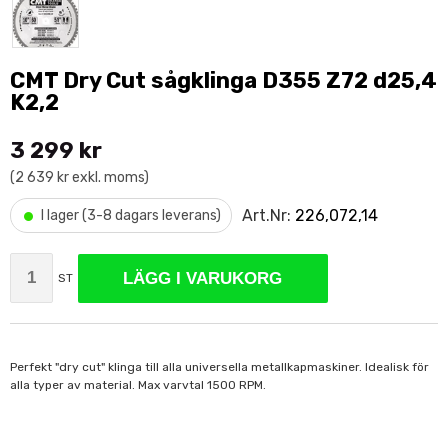
CMT Dry Cut sågklinga D355 Z72 d25,4
K2,2
3 299 kr
(2 639 kr exkl. moms)
•
Art.Nr:
226,072,14
I lager (3-8 dagars leverans)
LÄGG I VARUKORG
ST
Perfekt "dry cut" klinga till alla universella metallkapmaskiner. Idealisk för
alla typer av material. Max varvtal 1500 RPM.