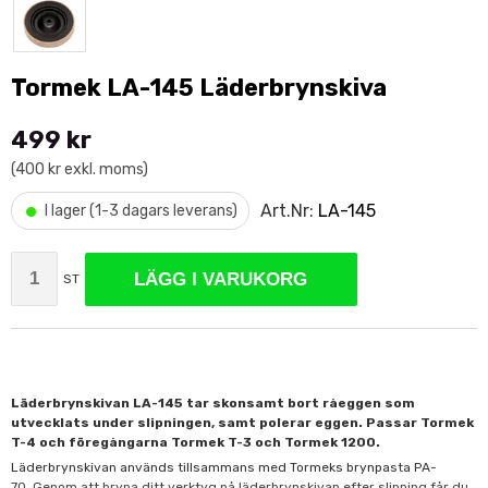
Tormek LA-145 Läderbrynskiva
499 kr
(400 kr exkl. moms)
•
Art.Nr:
LA-145
I lager (1-3 dagars leverans)
LÄGG I VARUKORG
ST
Läderbrynskivan LA-145 tar skonsamt bort råeggen som
utvecklats under slipningen, samt polerar eggen. Passar Tormek
T-4 och föregångarna Tormek T-3 och Tormek 1200.
Läderbrynskivan används tillsammans med Tormeks brynpasta PA-
70. Genom att bryna ditt verktyg på läderbrynskivan efter slipning får du