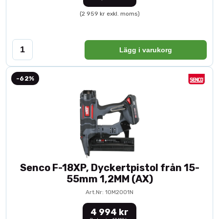
(2 959 kr exkl. moms)
Lägg i varukorg
-62%
Senco F-18XP, Dyckertpistol från 15-
55mm 1,2MM (AX)
Art.Nr: 10M2001N
4 994 kr