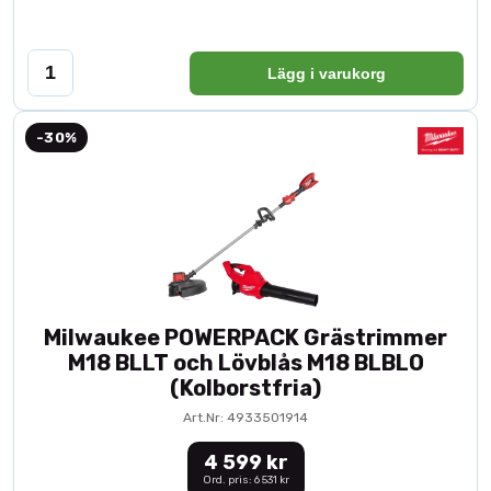
Lägg i varukorg
-30%
Milwaukee POWERPACK Grästrimmer
M18 BLLT och Lövblås M18 BLBLO
(Kolborstfria)
Art.Nr: 4933501914
4 599 kr
Ord. pris: 6 531 kr