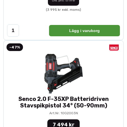
Ord. pris: 13 119 kr
(3 995 kr exkl. moms)
Lägg i varukorg
-47%
Senco 2.0 F-35XP Batteridriven
Stavspikpistol 34° (50-90mm)
Art.Nr: 10G2003N
7 494 kr