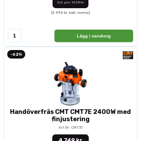
Ord. pris: 14 019 kr
(5 995 kr exkl. moms)
Lägg i varukorg
-62%
Handöverfräs CMT CMT7E 2400W med
finjustering
Art.Nr: CMT7E
4 749 kr