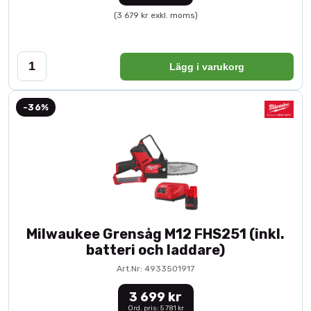
(3 679 kr exkl. moms)
Lägg i varukorg
-36%
Milwaukee Grensåg M12 FHS251 (inkl.
batteri och laddare)
Art.Nr: 4933501917
3 699 kr
Ord. pris: 5 781 kr