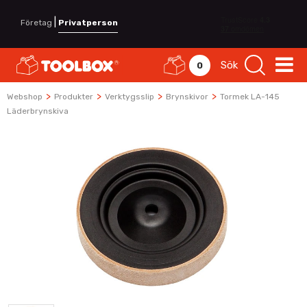
|
Företag
Privatperson
Sök
0
>
>
>
>
Webshop
Produkter
Verktygsslip
Brynskivor
Tormek LA-145
Läderbrynskiva