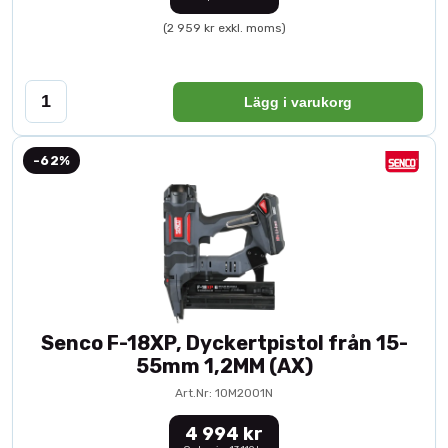
(2 959 kr exkl. moms)
Lägg i varukorg
-62%
Senco F-18XP, Dyckertpistol från 15-
55mm 1,2MM (AX)
Art.Nr: 10M2001N
4 994 kr