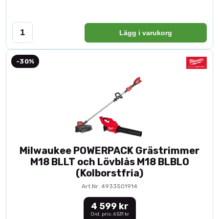
Lägg i varukorg
-30%
Milwaukee POWERPACK Grästrimmer
M18 BLLT och Lövblås M18 BLBLO
(Kolborstfria)
Art.Nr: 4933501914
4 599 kr
Ord. pris: 6 531 kr