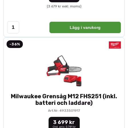
(3 679 kr exkl. moms)
Lägg i varukorg
-36%
Milwaukee Grensåg M12 FHS251 (inkl.
batteri och laddare)
Art.Nr: 4933501917
3 699 kr
Ord. pris: 5 781 kr