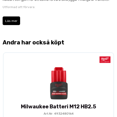
Utformad att förvara:
Läs mer
- Vinkelmätare WM-200
- Tormek handbok HB-10
- Stenjusterare SP-650
Andra har också köpt
- Brynpasta PA-70
- Svarvverktyg TT-50
- Jigg för raka eggar SE-77
Milwaukee Batteri M12 HB2.5
Art.Nr: 4932480164