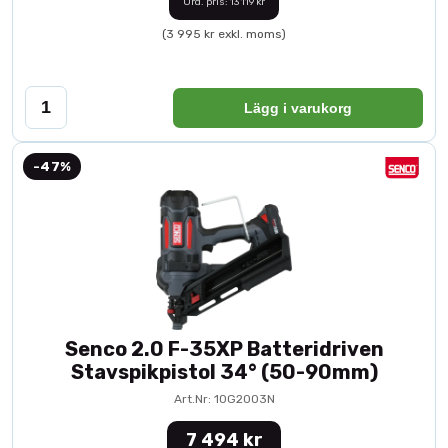
Ord. pris: 13 119 kr
(3 995 kr exkl. moms)
Lägg i varukorg
-47%
Senco 2.0 F-35XP Batteridriven
Stavspikpistol 34° (50-90mm)
Art.Nr: 10G2003N
7 494 kr