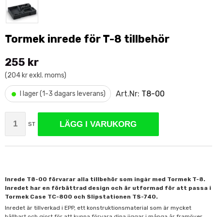
Tormek inrede för T-8 tillbehör
255 kr
(204 kr exkl. moms)
•
Art.Nr:
T8-00
I lager (1-3 dagars leverans)
LÄGG I VARUKORG
ST
Inrede T8-00 förvarar alla tillbehör som ingår med Tormek T-8.
Inredet har en förbättrad design och är utformad för att passa i
Tormek Case TC-800 och Slipstationen TS-740.
Inredet är tillverkad i EPP, ett konstruktionsmaterial som är mycket
hållbart och gjort för att kunna förvara dina jiggar i många år framöver.