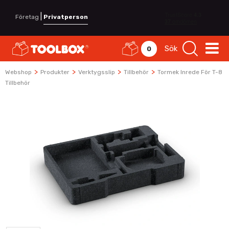
|
Företag
Privatperson
Sök
0
>
>
>
>
Webshop
Produkter
Verktygsslip
Tillbehör
Tormek Inrede För T-8
Tillbehör