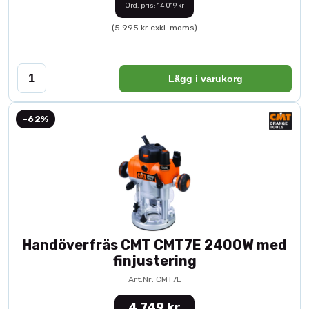
Ord. pris: 14 019 kr
(5 995 kr exkl. moms)
Lägg i varukorg
-62%
Handöverfräs CMT CMT7E 2400W med
finjustering
Art.Nr: CMT7E
4 749 kr