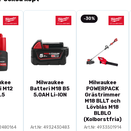
- Woodturner'
- Inställnings
-30%
- Maskinkåpa
- Profilerad l
- Jigg för skö
- Multijigg SV
- Slipstöd SVD
Inredet är en 
ukee
Milwaukee
Milwaukee
i M12
Batteri M18 B5
POWERPACK
.5
5,0AH Li-ION
Grästrimmer
M18 BLLT och
Lövblås M18
BLBLO
(Kolborstfria)
32480164
Art.Nr: 4932430483
Art.Nr: 4933501914