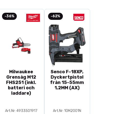
s Instruction Box TNT-300
don för svarvstål TTS-100
-36%
-62%
 MH-380
äderbrynskiva LA-120
lpar SVD-186 R
S-50
-110
del av
Svarvarepaketet TNT-808
.
Milwaukee
Senco F-18XP,
Grensåg M12
Dyckertpistol
FHS251 (inkl.
från 15-55mm
batteri och
1,2MM (AX)
laddare)
Art.Nr: 4933501917
Art.Nr: 10M2001N