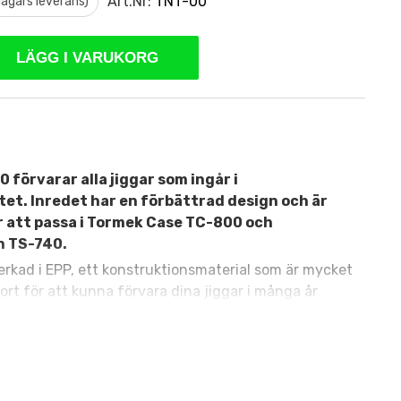
Art.Nr:
TNT-00
 dagars leverans)
LÄGG I VARUKORG
 förvarar alla jiggar som ingår i
et. Inredet har en förbättrad design och är
 att passa i Tormek Case TC-800 och
n TS-740.
lverkad i EPP, ett konstruktionsmaterial som är mycket
jort för att kunna förvara dina jiggar i många år
förvara: