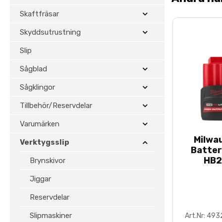
Skaftfräsar
Skyddsutrustning
Slip
Sågblad
Sågklingor
Tillbehör/Reservdelar
Varumärken
Milwa
Verktygsslip
Batter
HB2
Brynskivor
Jiggar
Reservdelar
Slipmaskiner
Art.Nr: 49