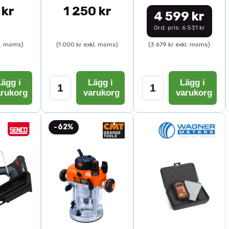
 kr
1 250 kr
4 599 kr
Ord. pris: 6 531 kr
l. moms)
(1 000 kr exkl. moms)
(3 679 kr exkl. moms)
ägg i
Lägg i
Lägg i
arukorg
varukorg
varukorg
-62%