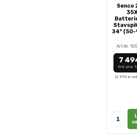
Senco 2
35
Batteri
Stavspik
34° (50
Art.Nr: 1
7 49
Ord. pris: 
(5 995 kr ex
L
v