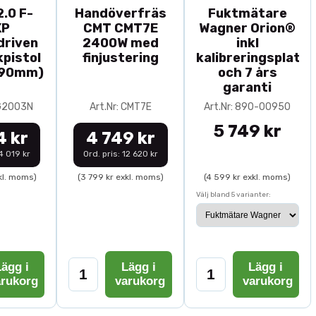
.0 F-
Handöverfräs
Fuktmätare
XP
CMT CMT7E
Wagner Orion®
driven
2400W med
inkl
pistol
finjustering
kalibreringsplatta
-90mm)
och 7 års
garanti
0G2003N
Art.Nr: CMT7E
Art.Nr: 890-00950
5 749 kr
4 kr
4 749 kr
14 019 kr
Ord. pris: 12 620 kr
kl. moms)
(3 799 kr exkl. moms)
(4 599 kr exkl. moms)
Välj bland 5 varianter:
ägg i
Lägg i
Lägg i
arukorg
varukorg
varukorg