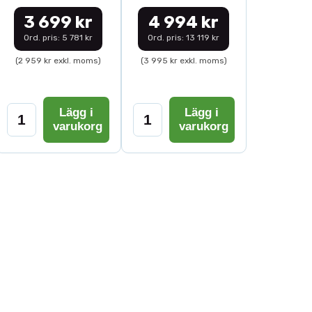
3 699 kr
4 994 kr
Ord. pris: 5 781 kr
Ord. pris: 13 119 kr
(2 959 kr exkl. moms)
(3 995 kr exkl. moms)
Lägg i
Lägg i
varukorg
varukorg