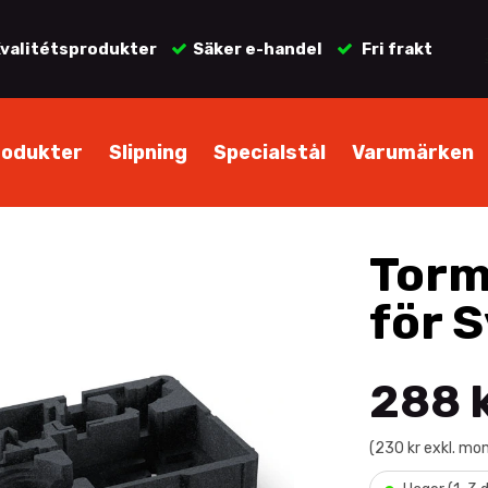
valitétsprodukter
Säker e-handel
Fri frakt
rodukter
Slipning
Specialstål
Varumärken
Torm
för 
288 
(230 kr exkl. mo