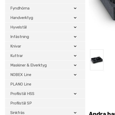
Fyndhörna
Handverktyg
Hyvelstål
Infästning
Knivar
Kuttrar
Maskiner & Elverktyg
NOBEX Line
PLANO Line
Profilstål HSS
Profilstål SP
Sinkfräs
Andra ha