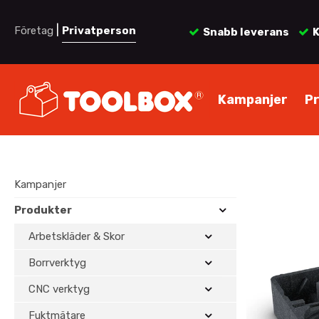
|
Företag
Privatperson
Snabb leverans
K
Kampanjer
P
Kampanjer
Produkter
Arbetskläder & Skor
Borrverktyg
CNC verktyg
Fuktmätare