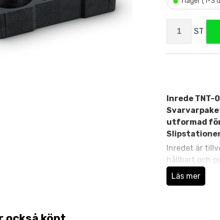
•
I lager (1-3
ST
Inrede TNT-00
Svarvarpaket
utformad för
Slipstatione
Inredet är til
hållbart och g
framöver.
Läs mer
Utformad att 
r också köpt