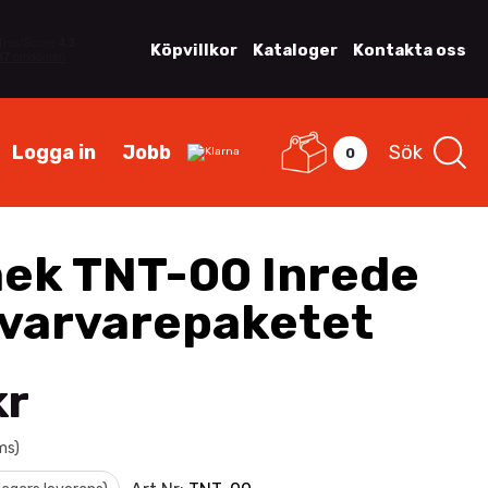
Köpvillkor
Kataloger
Kontakta oss
Logga in
Jobb
Sök
0
ek TNT-00 Inrede
Svarvarepaketet
kr
ms)