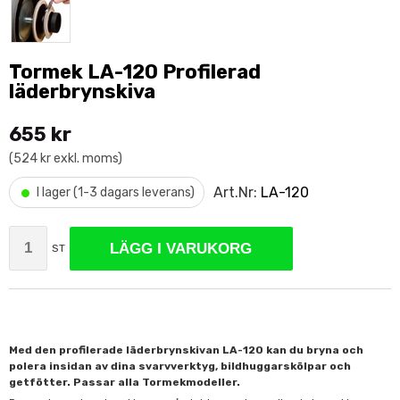
Tormek LA-120 Profilerad
läderbrynskiva
655 kr
(524 kr exkl. moms)
•
Art.Nr:
LA-120
I lager (1-3 dagars leverans)
LÄGG I VARUKORG
ST
Med den profilerade läderbrynskivan LA-120 kan du bryna och
polera insidan av dina svarvverktyg, bildhuggarskölpar och
getfötter. Passar alla Tormekmodeller.