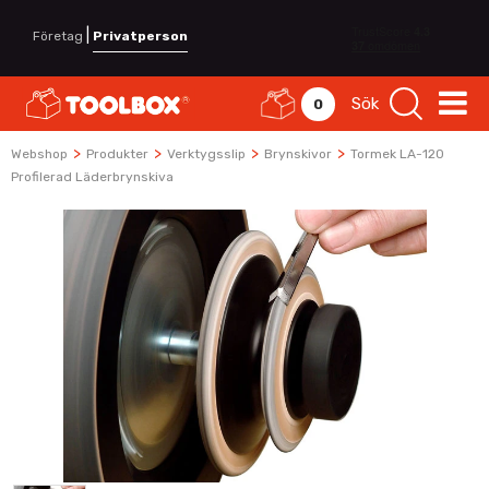
|
Företag
Privatperson
Sök
0
>
>
>
>
Webshop
Produkter
Verktygsslip
Brynskivor
Tormek LA-120
Profilerad Läderbrynskiva