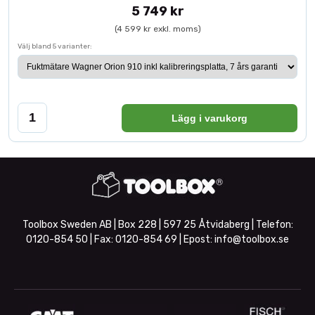
5 749 kr
(4 599 kr exkl. moms)
Välj bland 5 varianter:
Lägg i varukorg
Toolbox Sweden AB | Box 228 | 597 25 Åtvidaberg | Telefon:
0120-854 50
| Fax:
0120-854 69
| Epost:
info@toolbox.se