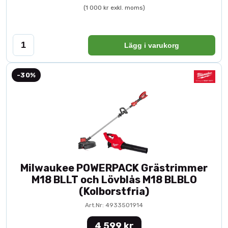
(1 000 kr exkl. moms)
Lägg i varukorg
-30%
Milwaukee POWERPACK Grästrimmer
M18 BLLT och Lövblås M18 BLBLO
(Kolborstfria)
Art.Nr: 4933501914
4 599 kr