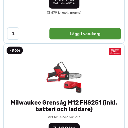
Ord. pris: 6 531 kr
(3 679 kr exkl. moms)
Lägg i varukorg
-36%
Milwaukee Grensåg M12 FHS251 (inkl.
batteri och laddare)
Art.Nr: 4933501917