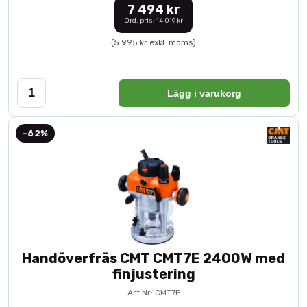
7 494 kr
Ord. pris: 14 019 kr
(5 995 kr exkl. moms)
Lägg i varukorg
-62%
Handöverfräs CMT CMT7E 2400W med
finjustering
Art.Nr: CMT7E