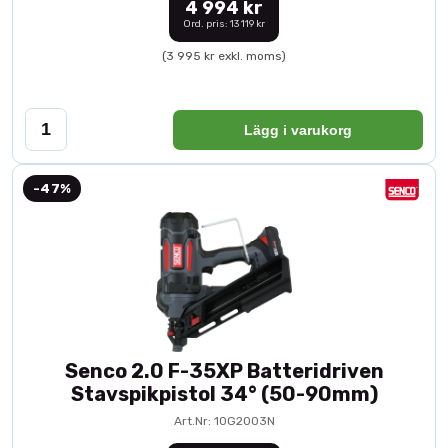
4 994 kr
Ord. pris: 13 119 kr
(3 995 kr exkl. moms)
Lägg i varukorg
-47%
Senco 2.0 F-35XP Batteridriven
Stavspikpistol 34° (50-90mm)
Art.Nr: 10G2003N