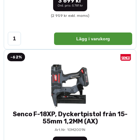
3 699 kr
Ord. pris: 5 781 kr
(2 959 kr exkl. moms)
Lägg i varukorg
-62%
Senco F-18XP, Dyckertpistol från 15-
55mm 1,2MM (AX)
Art.Nr: 10M2001N