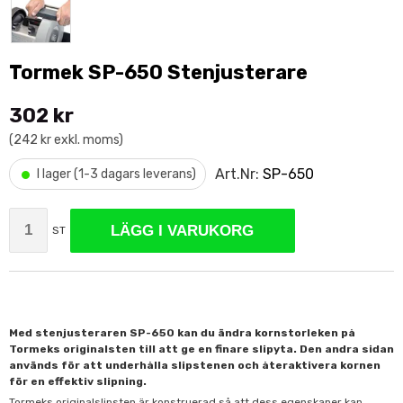
Tormek SP-650 Stenjusterare
302 kr
(242 kr exkl. moms)
•
Art.Nr:
SP-650
I lager (1-3 dagars leverans)
LÄGG I VARUKORG
ST
Med stenjusteraren SP-650 kan du ändra kornstorleken på
Tormeks originalsten till att ge en finare slipyta. Den andra sidan
används för att underhålla slipstenen och återaktivera kornen
för en effektiv slipning.
Tormeks originalslipsten är konstruerad så att dess egenskaper kan