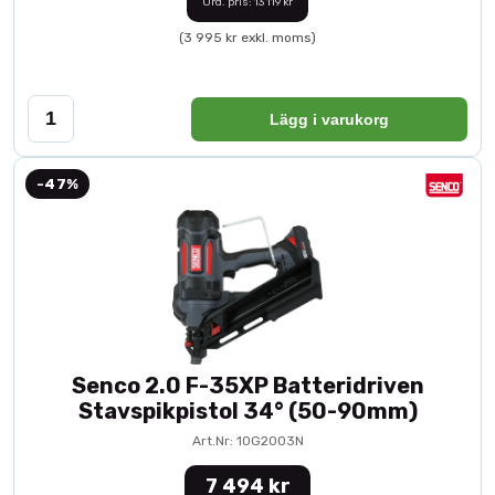
Ord. pris: 13 119 kr
(3 995 kr exkl. moms)
Lägg i varukorg
-47%
Senco 2.0 F-35XP Batteridriven
Stavspikpistol 34° (50-90mm)
Art.Nr: 10G2003N
7 494 kr