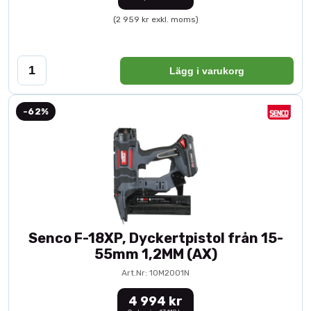
(2 959 kr exkl. moms)
Lägg i varukorg
-62%
Senco F-18XP, Dyckertpistol från 15-
55mm 1,2MM (AX)
Art.Nr: 10M2001N
4 994 kr