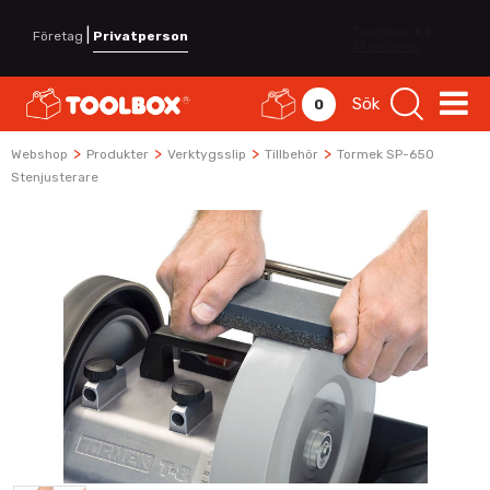
|
Företag
Privatperson
Sök
0
>
>
>
>
Webshop
Produkter
Verktygsslip
Tillbehör
Tormek SP-650
Stenjusterare