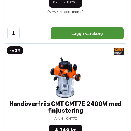
Ord. pris: 14 019 kr
(5 995 kr exkl. moms)
Lägg i varukorg
-62%
Handöverfräs CMT CMT7E 2400W med
finjustering
Art.Nr: CMT7E
4 749 kr