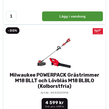
Lägg i varukorg
-30%
Milwaukee POWERPACK Grästrimmer
M18 BLLT och Lövblås M18 BLBLO
(Kolborstfria)
Art.Nr: 4933501914
4 599 kr
Ord. pris: 6 531 kr