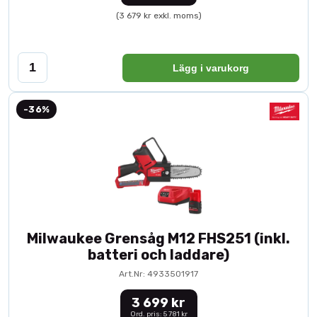
(3 679 kr exkl. moms)
Lägg i varukorg
-36%
Milwaukee Grensåg M12 FHS251 (inkl.
batteri och laddare)
Art.Nr: 4933501917
3 699 kr
Ord. pris: 5 781 kr