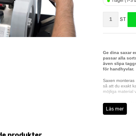
•
I lager (1-3
ST
Ge dina saxar e
passar alla sort
även slipa taggs
för handhyvlar.
Saxen monteras i 
så att du exakt k
möjliga material 
Det ena saxskäre
Läs mer
patenterade konst
slipningen blir j
Stenens rotation 
föra saxen tvärs ö
de produkter