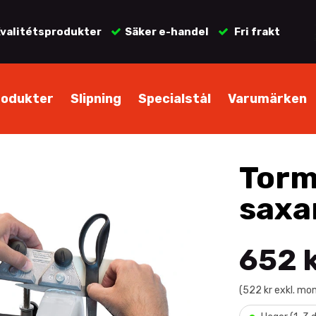
valitétsprodukter
Säker e-handel
Fri frakt
rodukter
Slipning
Specialstål
Varumärken
Torm
saxa
652 
(522 kr exkl. mo