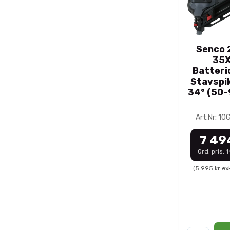
Senco 2
35
Batteri
Stavspik
34° (50
Art.Nr: 1
7 49
Ord. pris: 
(5 995 kr ex