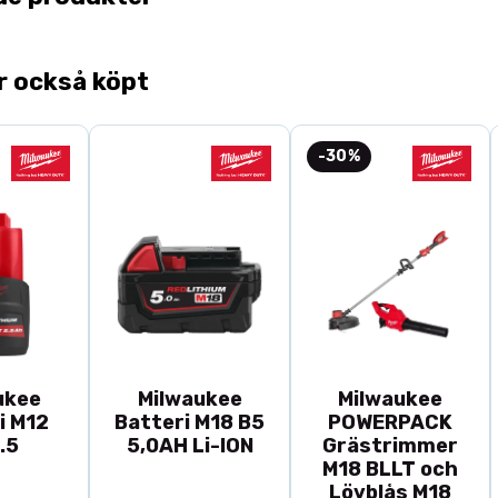
SVX-150 ingår ä
r också köpt
-30%
ukee
Milwaukee
Milwaukee
i M12
Batteri M18 B5
POWERPACK
.5
5,0AH Li-ION
Grästrimmer
M18 BLLT och
Lövblås M18