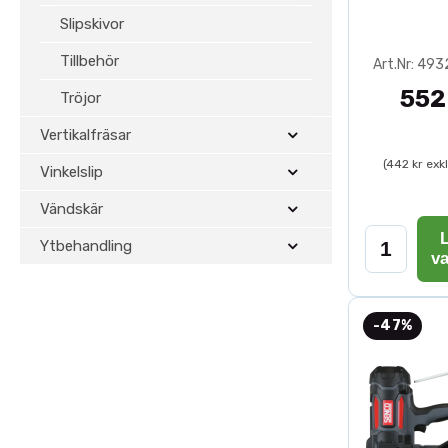
Slipskivor
Tillbehör
Art.Nr: 49
552
Tröjor
Vertikalfräsar
(442 kr exk
Vinkelslip
Vändskär
L
Ytbehandling
v
-47%