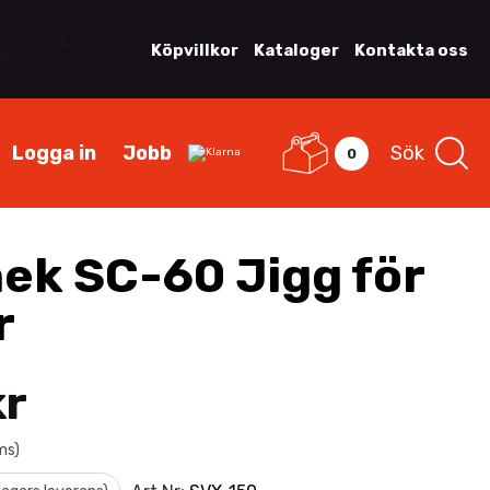
Köpvillkor
Kataloger
Kontakta oss
Logga in
Jobb
Sök
0
ek SC-60 Jigg för
r
kr
ms)