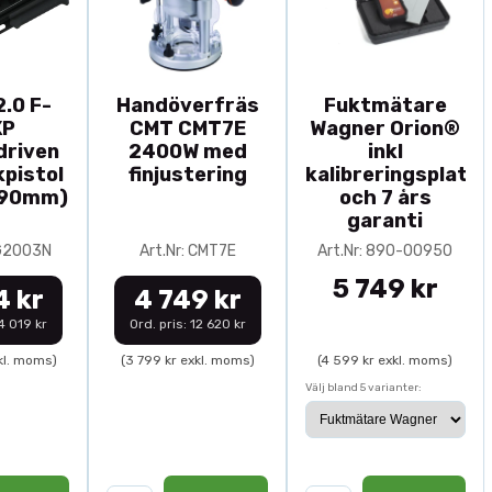
.0 F-
Handöverfräs
Fuktmätare
XP
CMT CMT7E
Wagner Orion®
driven
2400W med
inkl
pistol
finjustering
kalibreringsplatta
-90mm)
och 7 års
garanti
0G2003N
Art.Nr: CMT7E
Art.Nr: 890-00950
5 749 kr
4 kr
4 749 kr
14 019 kr
Ord. pris: 12 620 kr
kl. moms)
(3 799 kr exkl. moms)
(4 599 kr exkl. moms)
Välj bland 5 varianter: