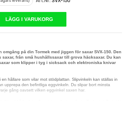
Art.Nr:
SVX-150
 dagars leverans)
LÄGG I VARUKORG
n omgång på din Tormek med jiggen för saxar SVX-150. Den
s saxar, från små hushållssaxar till grova häcksaxar. Du kan
axar som klipper i tyg i sicksack och elektroniska knivar
en hållare som vilar mot stödplattan. Slipvinkeln kan ställas in
an upprepa den befintliga eggvinkeln. Du slipar bort minsta
varje gång oavsett vilken eggvinkel saxen har.
t, ibland båda, har ofta en svag konvex form. Tack vare Tormeks
ruktion kan du följa den individuella formen på varje skär så att
ämn hela vägen.
trycker saxen mot stödplattan, så du kan koncentrera dig på att
ver slipstenen med full kontroll.