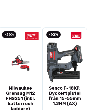
ven i
Hus och Hempaketet HTK-806
.
-36%
-62%
Milwaukee
Senco F-18XP,
Grensåg M12
Dyckertpistol
FHS251 (inkl.
från 15-55mm
batteri och
1,2MM (AX)
laddare)