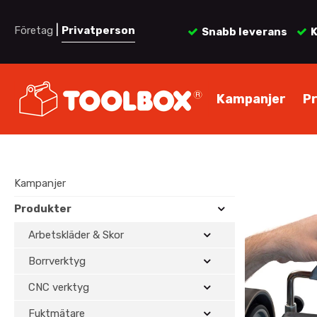
|
Företag
Privatperson
Snabb leverans
K
Kampanjer
P
Kampanjer
Produkter
Arbetskläder & Skor
Borrverktyg
CNC verktyg
Fuktmätare