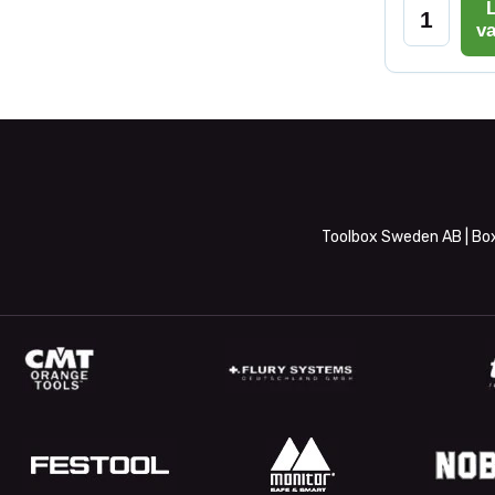
L
v
Toolbox Sweden AB | Box