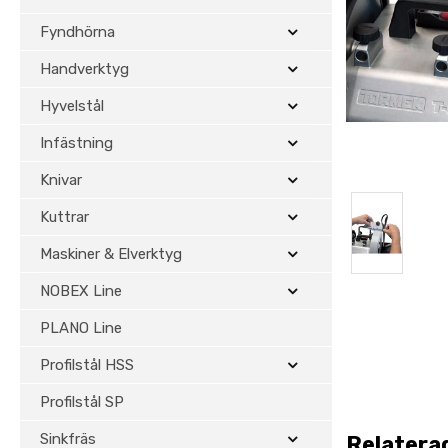
Fyndhörna
Handverktyg
Hyvelstål
Infästning
Knivar
Kuttrar
Maskiner & Elverktyg
NOBEX Line
PLANO Line
Profilstål HSS
Profilstål SP
Sinkfräs
Relatera