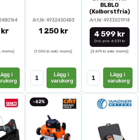
BLBLO
(Kolborstfria)
32480164
Art.Nr: 4932430483
Art.Nr: 4933501914
 kr
1 250 kr
4 599 kr
Ord. pris: 6 531 kr
l. moms)
(1 000 kr exkl. moms)
(3 679 kr exkl. moms)
ägg i
Lägg i
Lägg i
arukorg
varukorg
varukorg
-62%