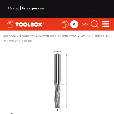
|
Företag
Privatperson
Sök
0
>
>
>
>
Webshop
Produkter
Skaftfräsar
Skrubbfräs
CMT Skrubbfräs D20
I72 L120 Z3R S20 RH