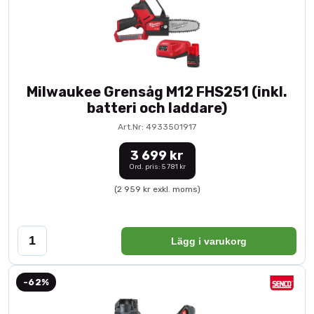
Milwaukee Grensåg M12 FHS251 (inkl.
batteri och laddare)
Art.Nr: 4933501917
3 699 kr
Ord. pris: 5 781 kr
(2 959 kr exkl. moms)
Lägg i varukorg
-62%