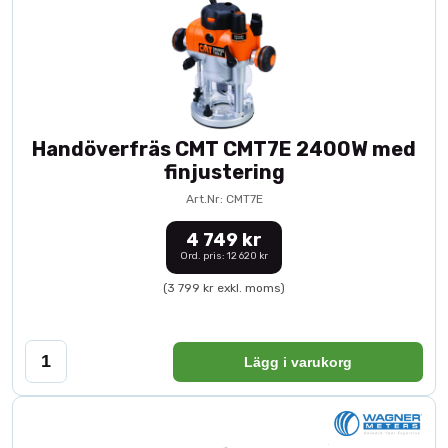
Handöverfräs CMT CMT7E 2400W med
finjustering
Art.Nr: CMT7E
4 749 kr
Ord. pris: 12 620 kr
(3 799 kr exkl. moms)
Lägg i varukorg