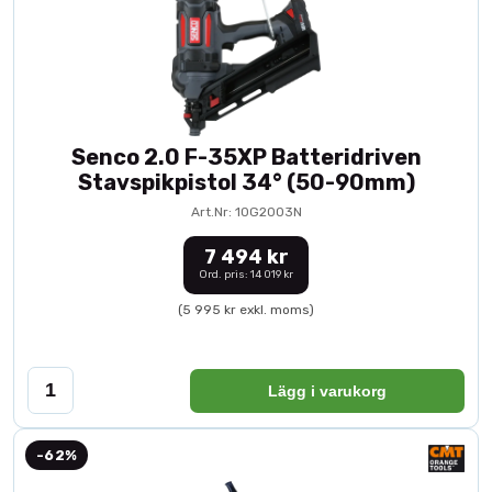
Senco 2.0 F-35XP Batteridriven
Stavspikpistol 34° (50-90mm)
Art.Nr: 10G2003N
7 494 kr
Ord. pris: 14 019 kr
(5 995 kr exkl. moms)
Lägg i varukorg
-62%