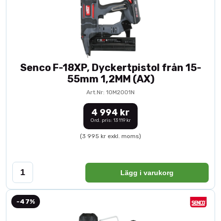
Senco F-18XP, Dyckertpistol från 15-
55mm 1,2MM (AX)
Art.Nr: 10M2001N
4 994 kr
Ord. pris: 13 119 kr
(3 995 kr exkl. moms)
Lägg i varukorg
-47%