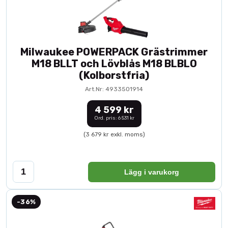
Milwaukee POWERPACK Grästrimmer
M18 BLLT och Lövblås M18 BLBLO
(Kolborstfria)
Art.Nr: 4933501914
4 599 kr
Ord. pris: 6 531 kr
(3 679 kr exkl. moms)
Lägg i varukorg
-36%