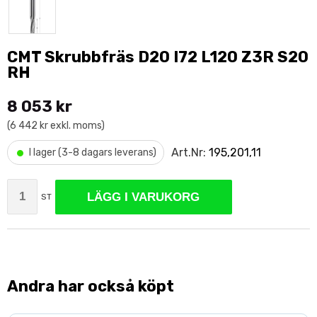
CMT Skrubbfräs D20 I72 L120 Z3R S20
RH
8 053 kr
(6 442 kr exkl. moms)
•
Art.Nr:
195,201,11
I lager (3-8 dagars leverans)
LÄGG I VARUKORG
ST
Andra har också köpt