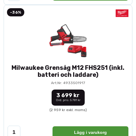
-36%
Milwaukee Grensåg M12 FHS251 (inkl.
batteri och laddare)
Art.Nr: 4933501917
3 699 kr
Ord. pris: 5 781 kr
(2 959 kr exkl. moms)
Lägg i varukorg