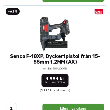
-62%
Senco F-18XP, Dyckertpistol från 15-
55mm 1,2MM (AX)
Art.Nr: 10M2001N
4 994 kr
Ord. pris: 13 119 kr
(3 995 kr exkl. moms)
Lägg i varukorg