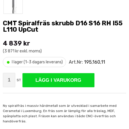
CMT Spiralfräs skrubb D16 S16 RH I55
L110 UpCut
4 839 kr
(3 871 kr exkl. moms)
•
Art.Nr:
195,160,11
I lager (1-3 dagars leverans)
LÄGG I VARUKORG
ST
Ny spiralfräs i massiv hårdmetall som är utvecklad i samarbete med
Cerametal i Luxemburg. En fräs som är lämplig för alla träslag, MDF,
spånplatta och plast. Fräsen kan användas i både CNC-överfräs och
handöverfräs.