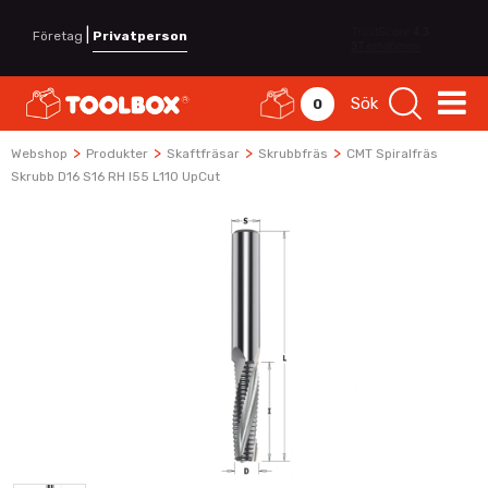
|
Företag
Privatperson
Sök
0
>
>
>
>
Webshop
Produkter
Skaftfräsar
Skrubbfräs
CMT Spiralfräs
Skrubb D16 S16 RH I55 L110 UpCut