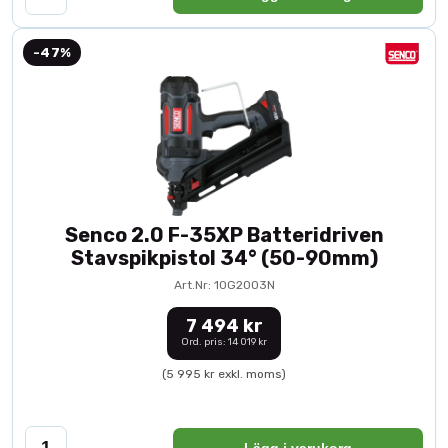
-47%
Senco 2.0 F-35XP Batteridriven
Stavspikpistol 34° (50-90mm)
Art.Nr: 10G2003N
7 494 kr
Ord. pris: 14 019 kr
(5 995 kr exkl. moms)
Lägg i varukorg