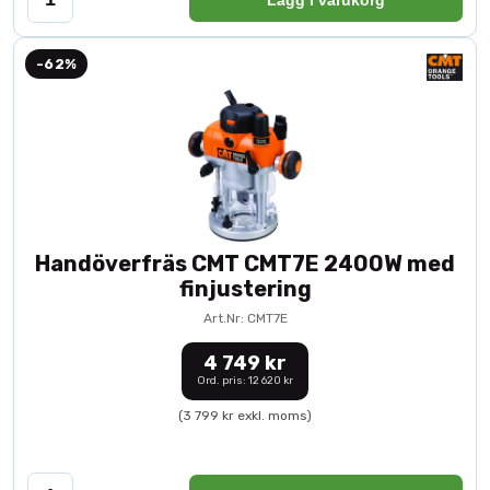
-62%
Handöverfräs CMT CMT7E 2400W med
finjustering
Art.Nr: CMT7E
4 749 kr
Ord. pris: 12 620 kr
(3 799 kr exkl. moms)