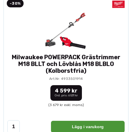
-30%
Milwaukee POWERPACK Grästrimmer
M18 BLLT och Lövblås M18 BLBLO
(Kolborstfria)
Art.Nr: 4933501914
4 599 kr
Ord. pris: 6 531 kr
(3 679 kr exkl. moms)
Lägg i varukorg