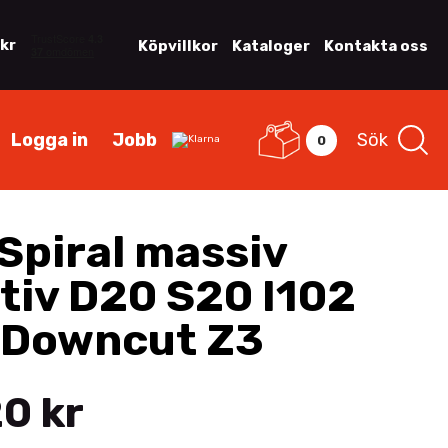
 kr
Köpvillkor
Kataloger
Kontakta oss
Logga in
Jobb
Sök
0
Spiral massiv
tiv D20 S20 I102
 Downcut Z3
0 kr