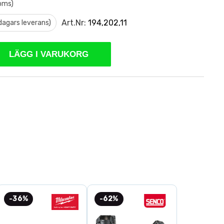
moms)
Art.Nr:
194,202,11
 dagars leverans)
LÄGG I VARUKORG
-36%
-62%