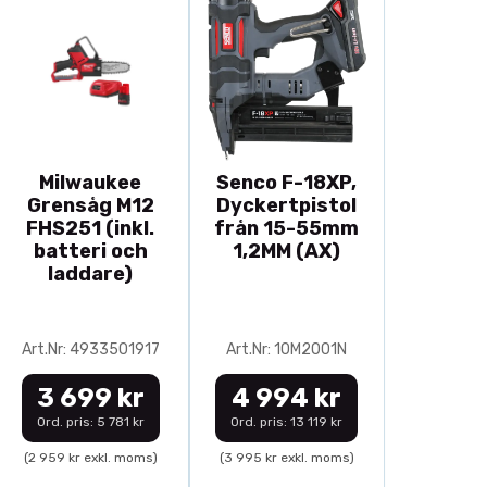
Milwaukee
Senco F-18XP,
Grensåg M12
Dyckertpistol
FHS251 (inkl.
från 15-55mm
batteri och
1,2MM (AX)
laddare)
Art.Nr: 4933501917
Art.Nr: 10M2001N
3 699 kr
4 994 kr
Ord. pris: 5 781 kr
Ord. pris: 13 119 kr
(2 959 kr exkl. moms)
(3 995 kr exkl. moms)