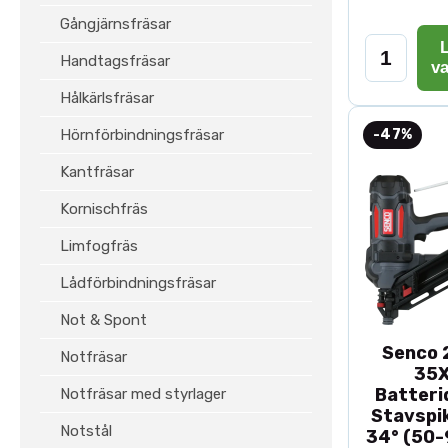
Gångjärnsfräsar
L
Handtagsfräsar
v
Hålkärlsfräsar
Hörnförbindningsfräsar
-47%
Kantfräsar
Kornischfräs
Limfogfräs
Lådförbindningsfräsar
Not & Spont
Senco 2
Notfräsar
35
Batteri
Notfräsar med styrlager
Stavspik
Notstål
34° (50