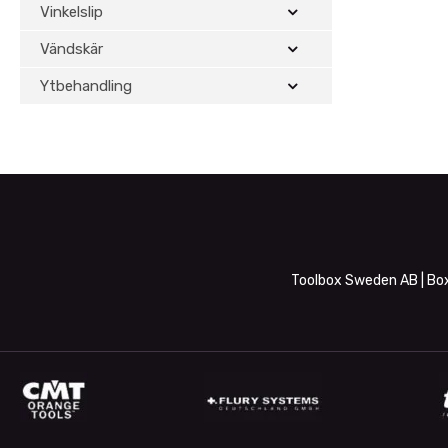
Vinkelslip
Vändskär
Ytbehandling
Toolbox Sweden AB | Box