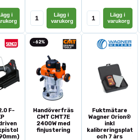
ägg i
Lägg i
Lägg i
arukorg
varukorg
varukorg
-62%
.0 F-
Handöverfräs
Fuktmätare
XP
CMT CMT7E
Wagner Orion®
driven
2400W med
inkl
pistol
finjustering
kalibreringsplatta
-90mm)
och 7 års