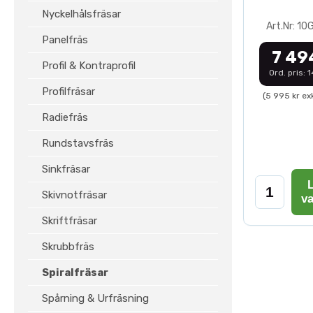
Nyckelhålsfräsar
Art.Nr: 1
Panelfräs
7 49
Profil & Kontraprofil
Ord. pris: 
Profilfräsar
(5 995 kr ex
Radiefräs
Rundstavsfräs
Sinkfräsar
L
Skivnotfräsar
v
Skriftfräsar
Skrubbfräs
Spiralfräsar
Spårning & Urfräsning