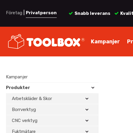
|
Företag
Privatperson
Snabb leverans
Kvali
Kampanjer
P
Kampanjer
Produkter
Arbetskläder & Skor
Borrverktyg
CNC verktyg
Fuktmätare