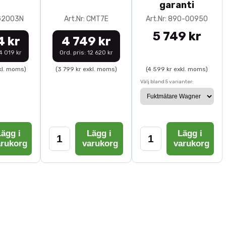
garanti
0G2003N
Art.Nr: CMT7E
Art.Nr: 890-00950
5 749 kr
4 kr
4 749 kr
14 019 kr
Ord. pris: 12 620 kr
kl. moms)
(3 799 kr exkl. moms)
(4 599 kr exkl. moms)
Välj bland 5 varianter:
ägg i
Lägg i
Lägg i
arukorg
varukorg
varukorg