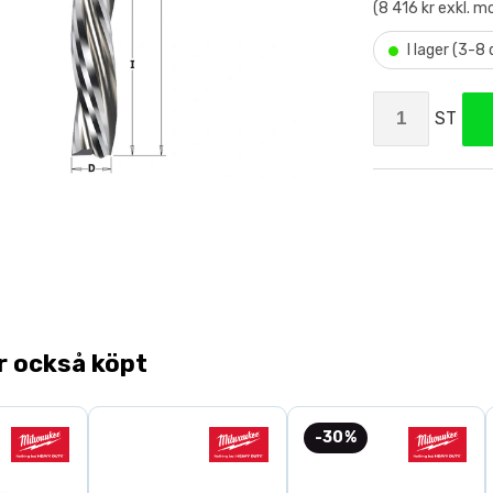
(8 416 kr exkl. 
•
I lager (3-8
ST
r också köpt
-30%