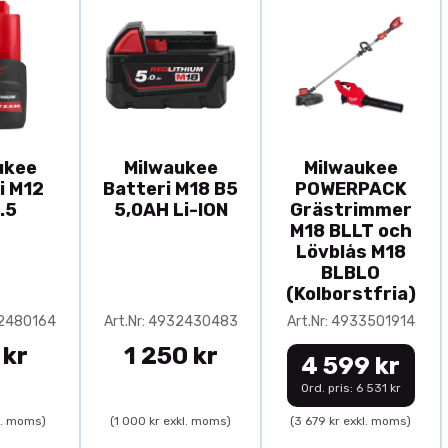
ukee
Milwaukee
Milwaukee
i M12
Batteri M18 B5
POWERPACK
.5
5,0AH Li-ION
Grästrimmer
M18 BLLT och
Lövblås M18
BLBLO
(Kolborstfria)
32480164
Art.Nr: 4932430483
Art.Nr: 4933501914
 kr
1 250 kr
4 599 kr
Ord. pris: 6 531 kr
l. moms)
(1 000 kr exkl. moms)
(3 679 kr exkl. moms)