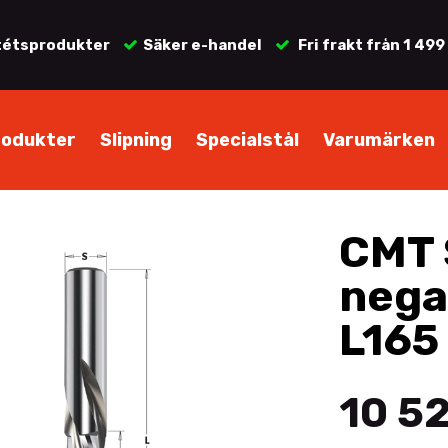
tétsprodukter
Säker e-handel
Fri frakt från 1 499
rodukter
Slipning
Specialstål
Varumärken
CMT 
nega
L165
10 52