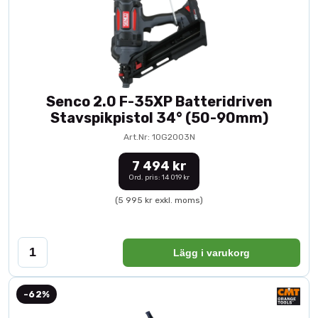
Senco 2.0 F-35XP Batteridriven
Stavspikpistol 34° (50-90mm)
Art.Nr: 10G2003N
7 494 kr
Ord. pris: 14 019 kr
(5 995 kr exkl. moms)
Lägg i varukorg
-62%