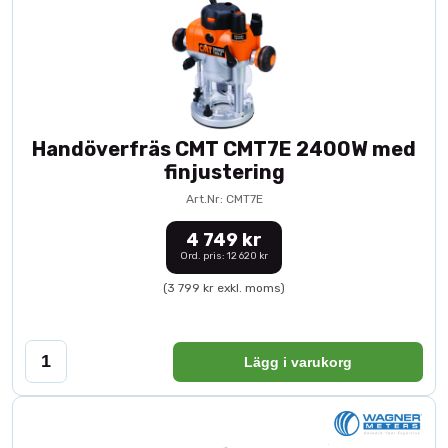
Handöverfräs CMT CMT7E 2400W med
finjustering
Art.Nr: CMT7E
4 749 kr
Ord. pris: 12 620 kr
(3 799 kr exkl. moms)
Lägg i varukorg