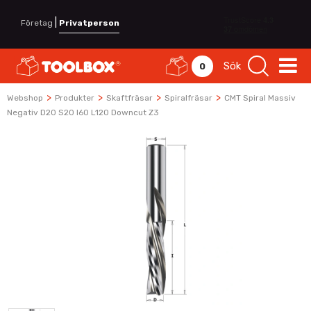
|
Företag
Privatperson
Sök
0
>
>
>
>
Webshop
Produkter
Skaftfräsar
Spiralfräsar
CMT Spiral Massiv
Negativ D20 S20 I60 L120 Downcut Z3