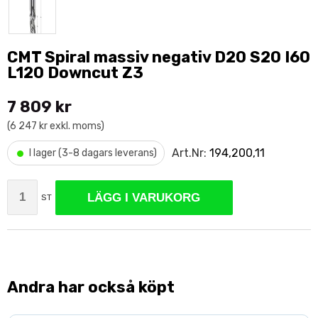
CMT Spiral massiv negativ D20 S20 I60
L120 Downcut Z3
7 809 kr
(6 247 kr exkl. moms)
•
Art.Nr:
194,200,11
I lager (3-8 dagars leverans)
LÄGG I VARUKORG
ST
Andra har också köpt