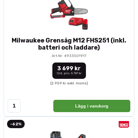
Milwaukee Grensåg M12 FHS251 (inkl.
batteri och laddare)
Art.Nr: 4933501917
3 699 kr
Ord. pris: 5 781 kr
(2 959 kr exkl. moms)
Lägg i varukorg
-62%