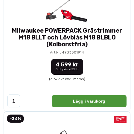
Milwaukee POWERPACK Grästrimmer
M18 BLLT och Lövblås M18 BLBLO
(Kolborstfria)
Art.Nr: 4933501914
4 599 kr
Ord. pris: 6 531 kr
(3 679 kr exkl. moms)
Lägg i varukorg
-36%