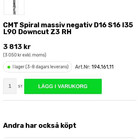
CMT Spiral massiv negativ D16 S16 I35
L90 Downcut Z3 RH
3 813 kr
(3 050 kr exkl. moms)
•
Art.Nr:
194,161,11
I lager (3-8 dagars leverans)
LÄGG I VARUKORG
ST
Andra har också köpt