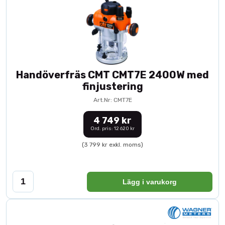
Handöverfräs CMT CMT7E 2400W med
finjustering
Art.Nr: CMT7E
4 749 kr
Ord. pris: 12 620 kr
(3 799 kr exkl. moms)
Lägg i varukorg