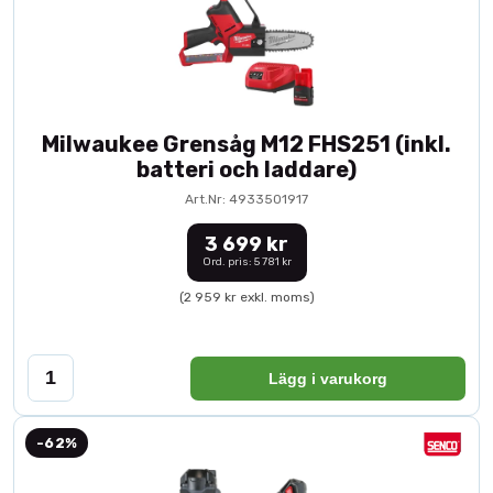
Milwaukee Grensåg M12 FHS251 (inkl.
batteri och laddare)
Art.Nr: 4933501917
3 699 kr
Ord. pris: 5 781 kr
(2 959 kr exkl. moms)
Lägg i varukorg
-62%