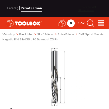
|
Företag
Privatperson
Sök
0
>
>
>
>
Webshop
Produkter
Skaftfräsar
Spiralfräsar
CMT Spiral Massiv
Negativ D16 S16 I35 L90 Downcut Z3 RH