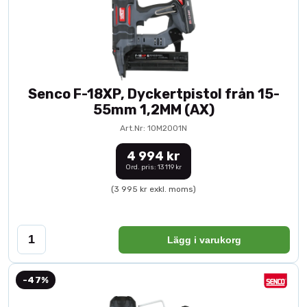
Senco F-18XP, Dyckertpistol från 15-
55mm 1,2MM (AX)
Art.Nr: 10M2001N
4 994 kr
Ord. pris: 13 119 kr
(3 995 kr exkl. moms)
Lägg i varukorg
-47%