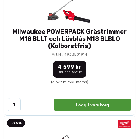
Milwaukee POWERPACK Grästrimmer
M18 BLLT och Lövblås M18 BLBLO
(Kolborstfria)
Art.Nr: 4933501914
4 599 kr
Ord. pris: 6 531 kr
(3 679 kr exkl. moms)
Lägg i varukorg
-36%