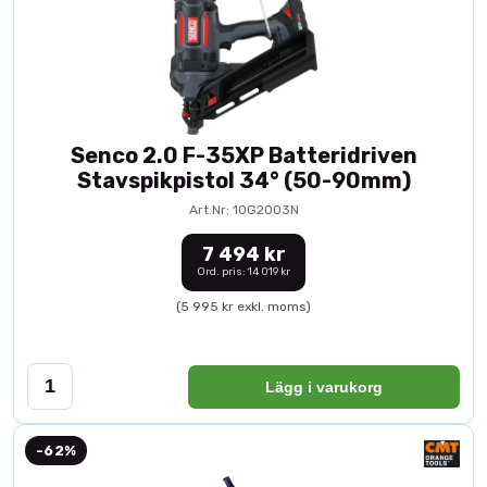
Senco 2.0 F-35XP Batteridriven
Stavspikpistol 34° (50-90mm)
Art.Nr: 10G2003N
7 494 kr
Ord. pris: 14 019 kr
(5 995 kr exkl. moms)
Lägg i varukorg
-62%