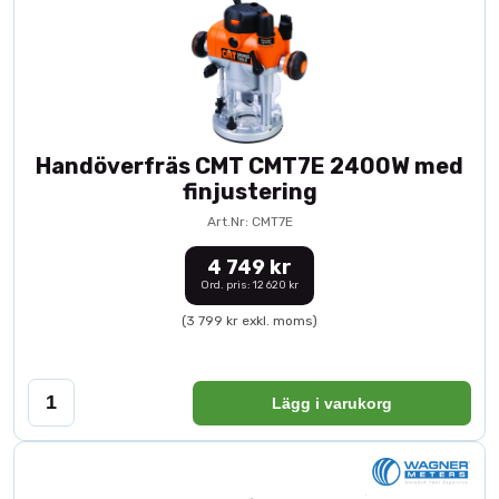
Handöverfräs CMT CMT7E 2400W med
finjustering
Art.Nr: CMT7E
4 749 kr
Ord. pris: 12 620 kr
(3 799 kr exkl. moms)
Lägg i varukorg