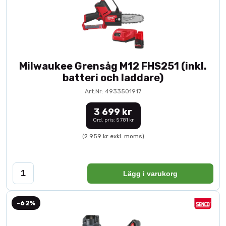
Milwaukee Grensåg M12 FHS251 (inkl.
batteri och laddare)
Art.Nr: 4933501917
3 699 kr
Ord. pris: 5 781 kr
(2 959 kr exkl. moms)
Lägg i varukorg
-62%