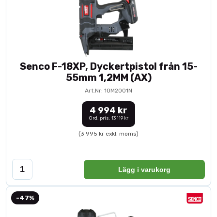
Senco F-18XP, Dyckertpistol från 15-
55mm 1,2MM (AX)
Art.Nr: 10M2001N
4 994 kr
Ord. pris: 13 119 kr
(3 995 kr exkl. moms)
Lägg i varukorg
-47%