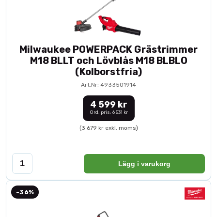
Milwaukee POWERPACK Grästrimmer
M18 BLLT och Lövblås M18 BLBLO
(Kolborstfria)
Art.Nr: 4933501914
4 599 kr
Ord. pris: 6 531 kr
(3 679 kr exkl. moms)
Lägg i varukorg
-36%