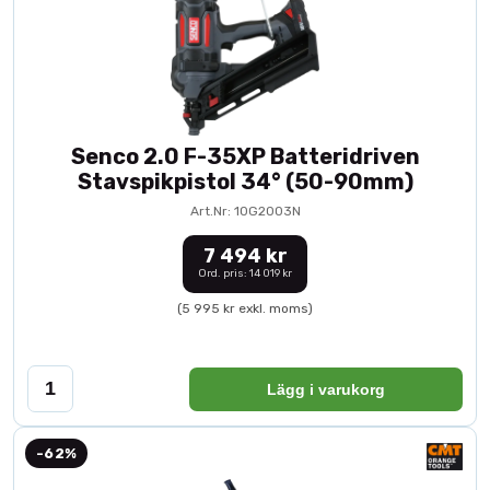
Senco 2.0 F-35XP Batteridriven
Stavspikpistol 34° (50-90mm)
Art.Nr: 10G2003N
7 494 kr
Ord. pris: 14 019 kr
(5 995 kr exkl. moms)
Lägg i varukorg
-62%