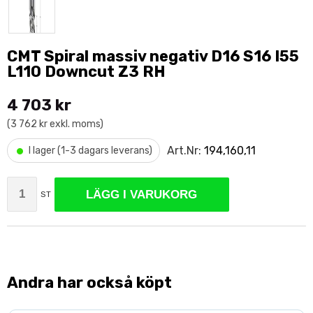
CMT Spiral massiv negativ D16 S16 I55
L110 Downcut Z3 RH
4 703 kr
(3 762 kr exkl. moms)
•
Art.Nr:
194,160,11
I lager (1-3 dagars leverans)
LÄGG I VARUKORG
ST
Andra har också köpt