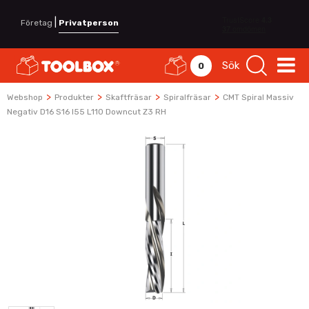
|
Företag
Privatperson
Sök
0
>
>
>
>
Webshop
Produkter
Skaftfräsar
Spiralfräsar
CMT Spiral Massiv
Negativ D16 S16 I55 L110 Downcut Z3 RH