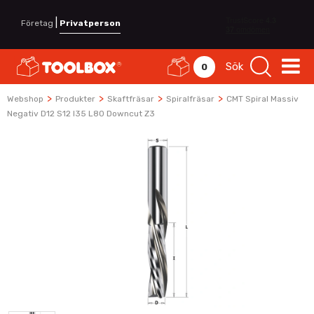
|
Företag
Privatperson
Sök
0
>
>
>
>
Webshop
Produkter
Skaftfräsar
Spiralfräsar
CMT Spiral Massiv
Negativ D12 S12 I35 L80 Downcut Z3