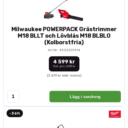
Milwaukee POWERPACK Grästrimmer
M18 BLLT och Lövblås M18 BLBLO
(Kolborstfria)
Art.Nr: 4933501914
4 599 kr
Ord. pris: 6 531 kr
(3 679 kr exkl. moms)
Lägg i varukorg
-36%