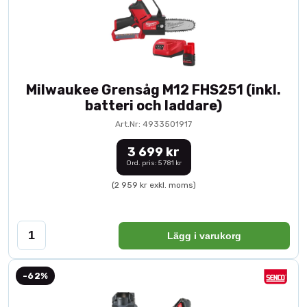
Milwaukee Grensåg M12 FHS251 (inkl.
batteri och laddare)
Art.Nr: 4933501917
3 699 kr
Ord. pris: 5 781 kr
(2 959 kr exkl. moms)
Lägg i varukorg
-62%