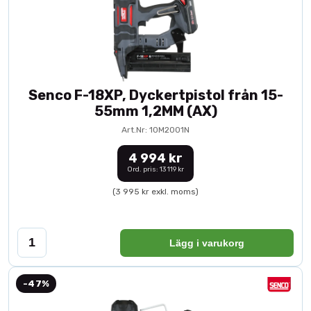
Senco F-18XP, Dyckertpistol från 15-
55mm 1,2MM (AX)
Art.Nr: 10M2001N
4 994 kr
Ord. pris: 13 119 kr
(3 995 kr exkl. moms)
Lägg i varukorg
-47%