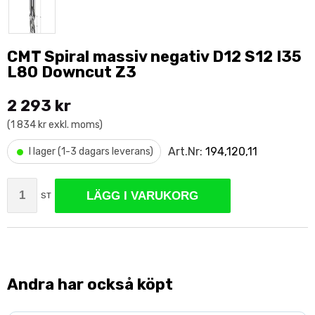
CMT Spiral massiv negativ D12 S12 I35
L80 Downcut Z3
2 293 kr
(1 834 kr exkl. moms)
•
Art.Nr:
194,120,11
I lager (1-3 dagars leverans)
LÄGG I VARUKORG
ST
Andra har också köpt