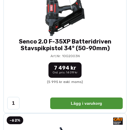
Senco 2.0 F-35XP Batteridriven
Stavspikpistol 34° (50-90mm)
Art.Nr: 10G2003N
7 494 kr
Ord. pris: 14 019 kr
(5 995 kr exkl. moms)
Lägg i varukorg
-62%