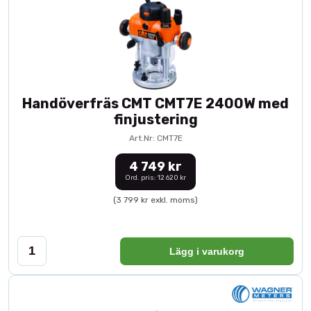
Handöverfräs CMT CMT7E 2400W med
finjustering
Art.Nr: CMT7E
4 749 kr
Ord. pris: 12 620 kr
(3 799 kr exkl. moms)
Lägg i varukorg