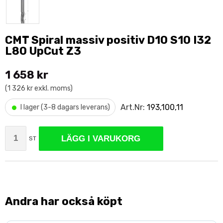
CMT Spiral massiv positiv D10 S10 I32
L80 UpCut Z3
1 658 kr
(1 326 kr exkl. moms)
•
Art.Nr:
193,100,11
I lager (3-8 dagars leverans)
LÄGG I VARUKORG
ST
Andra har också köpt