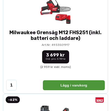
Milwaukee Grensåg M12 FHS251 (inkl.
batteri och laddare)
Art.Nr: 4933501917
3 699 kr
Ord. pris: 5 781 kr
(2 959 kr exkl. moms)
Lägg i varukorg
-62%