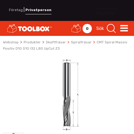
|
Företag
Privatperson
Sök
0
>
>
>
>
Webshop
Produkter
Skaftfräsar
Spiralfräsar
CMT Spiral Massiv
Positiv D10 S10 I32 L80 UpCut Z3