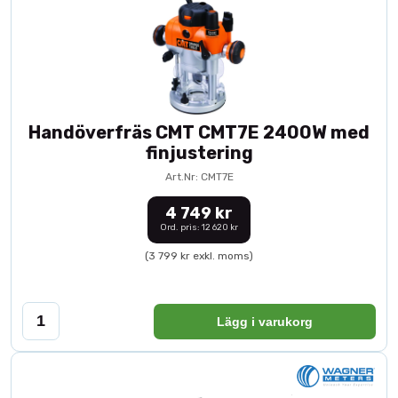
Handöverfräs CMT CMT7E 2400W med
finjustering
Art.Nr: CMT7E
4 749 kr
Ord. pris: 12 620 kr
(3 799 kr exkl. moms)
Lägg i varukorg