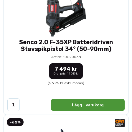
Senco 2.0 F-35XP Batteridriven
Stavspikpistol 34° (50-90mm)
Art.Nr: 10G2003N
7 494 kr
Ord. pris: 14 019 kr
(5 995 kr exkl. moms)
Lägg i varukorg
-62%