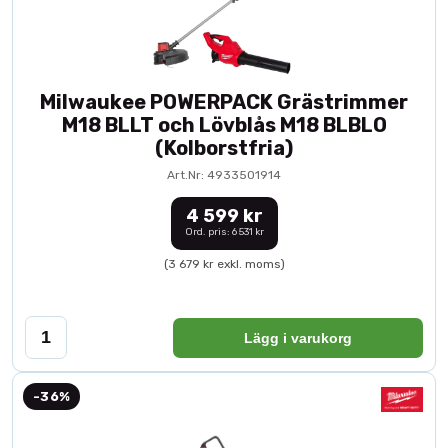
Milwaukee POWERPACK Grästrimmer
M18 BLLT och Lövblås M18 BLBLO
(Kolborstfria)
Art.Nr: 4933501914
4 599 kr
Ord. pris: 6 531 kr
(3 679 kr exkl. moms)
Lägg i varukorg
-36%