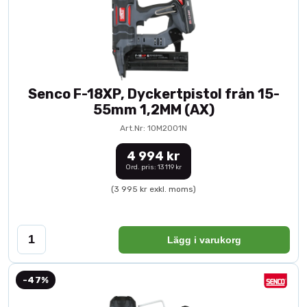
Senco F-18XP, Dyckertpistol från 15-
55mm 1,2MM (AX)
Art.Nr: 10M2001N
4 994 kr
Ord. pris: 13 119 kr
(3 995 kr exkl. moms)
Lägg i varukorg
-47%