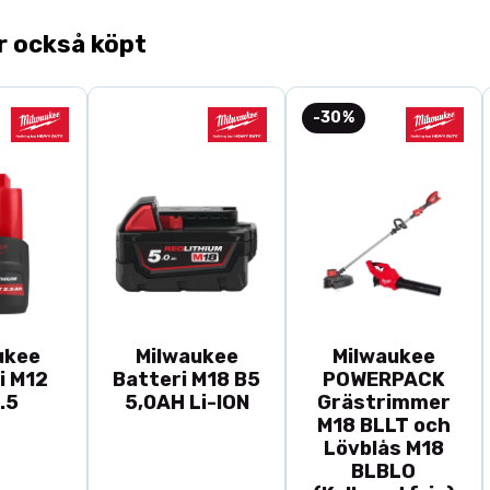
10mm D10
12mm D12
r också köpt
S= skaft
-30%
I=skärlängd
L=total längd
Z= antal skär
Downcut= skjut
materialet
ukee
Milwaukee
Milwaukee
i M12
Batteri M18 B5
POWERPACK
.5
5,0AH Li-ION
Grästrimmer
M18 BLLT och
Lövblås M18
BLBLO