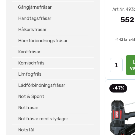
Gångjärnsfräsar
Art.Nr: 49
Handtagsfräsar
552
Hålkärlsfräsar
(442 kr exk
Hörnförbindningsfräsar
Kantfräsar
L
Kornischfräs
v
Limfogfräs
Lådförbindningsfräsar
-47%
Not & Spont
Notfräsar
Notfräsar med styrlager
Notstål