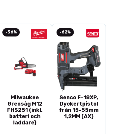
 S8 I32 L80 Downcut Z2
 S8 I35 L80 Downcut Z2
-36%
-62%
er spånen ner, ger en utmärkt finish på ovansidan av
Milwaukee
Senco F-18XP,
Grensåg M12
Dyckertpistol
FHS251 (inkl.
från 15-55mm
batteri och
1,2MM (AX)
laddare)