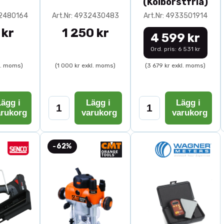
(Kolborstfria)
32480164
Art.Nr: 4932430483
Art.Nr: 4933501914
 kr
1 250 kr
4 599 kr
Ord. pris: 6 531 kr
l. moms)
(1 000 kr exkl. moms)
(3 679 kr exkl. moms)
ägg i
Lägg i
Lägg i
arukorg
varukorg
varukorg
-62%