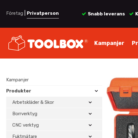
|
Företag
Privatperson
Snabb leverans
K
Kampanjer
P
Kampanjer
Produkter
Arbetskläder & Skor
Borrverktyg
CNC verktyg
Fuktmätare