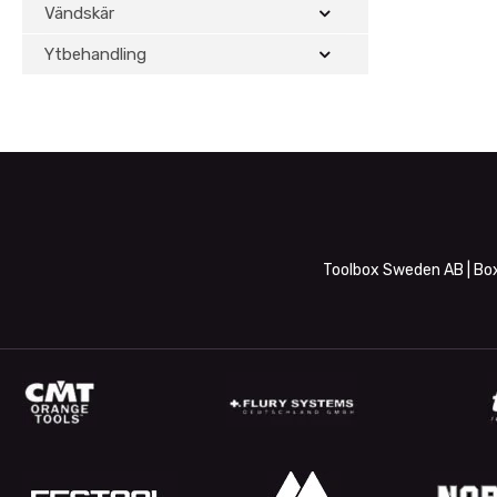
Vändskär
Ytbehandling
Toolbox Sweden AB | Box