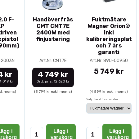
.0 F-
Handöverfräs
Fuktmätare
XP
CMT CMT7E
Wagner Orion®
driven
2400W med
inkl
pistol
finjustering
kalibreringsplatta
-90mm)
och 7 års
garanti
0G2003N
Art.Nr: CMT7E
Art.Nr: 890-00950
5 749 kr
4 kr
4 749 kr
14 019 kr
Ord. pris: 12 620 kr
kl. moms)
(3 799 kr exkl. moms)
(4 599 kr exkl. moms)
Välj bland 5 varianter:
ägg i
Lägg i
Lägg i
arukorg
varukorg
varukorg