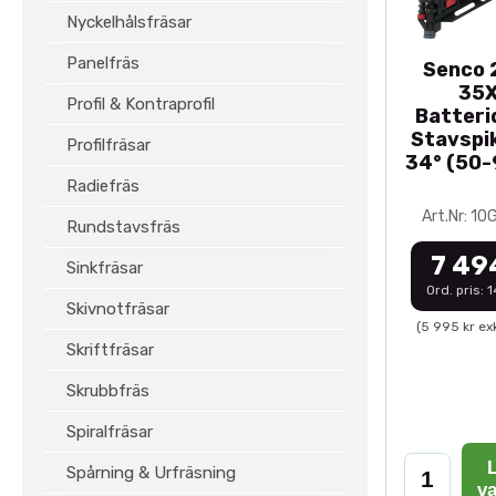
Nyckelhålsfräsar
Panelfräs
Senco 2
35
Profil & Kontraprofil
Batteri
Stavspik
Profilfräsar
34° (50
Radiefräs
Art.Nr: 1
Rundstavsfräs
7 49
Sinkfräsar
Ord. pris: 
Skivnotfräsar
(5 995 kr ex
Skriftfräsar
Skrubbfräs
Spiralfräsar
L
Spårning & Urfräsning
v