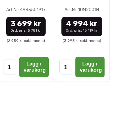
Art.Nr: 4933501917
Art.Nr: 10M2001N
3 699 kr
4 994 kr
Ord. pris: 5 781 kr
Ord. pris: 13 119 kr
(2 959 kr exkl. moms)
(3 995 kr exkl. moms)
Lägg i
Lägg i
varukorg
varukorg