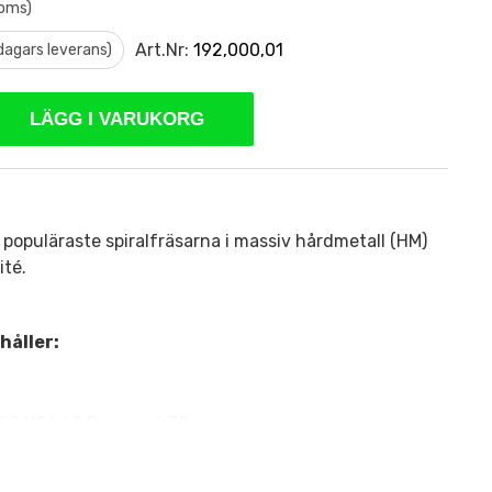
moms)
Art.Nr:
192,000,01
 dagars leverans)
LÄGG I VARUKORG
 populäraste spiralfräsarna i massiv hårdmetall (HM)
ité.
håller:
8 I15 L60 Downcut Z2
S8 I22 L70 Downcut Z2
S8 I32 L80 Downcut Z2