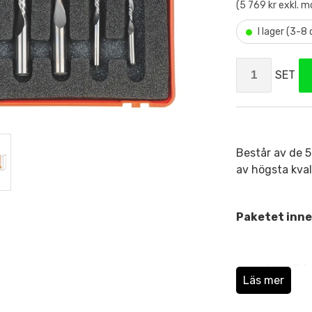
(5 769 kr exkl. 
•
I lager (3-8
SET
Består av de 5
av högsta kval
Paketet inne
4mm D4 S
Läs mer
6mm D6 
8mm D8 