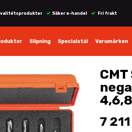
valitétsprodukter
Säker e-handel
Fri frakt
rodukter
Slipning
Specialstål
Varumärken
CMT 
nega
4,6,
7 211