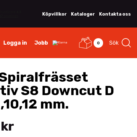
Köpvillkor
Kataloger
Kontakta oss
Logga in
Jobb
Sök
0
Spiralfrässet
tiv S8 Downcut D
8,10,12 mm.
 kr