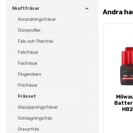
Skaftfräsar
Andra ha
Avrundningsfräsar
Dörrprofiler
Fals och Planfräs
Falsfräsar
Fasfräsar
Fingerskarv
Frisfräsar
Frässet
Milwa
Batter
Glasöppningsfräsar
HB2
Golvlagningsfräs
Gravyrfräs