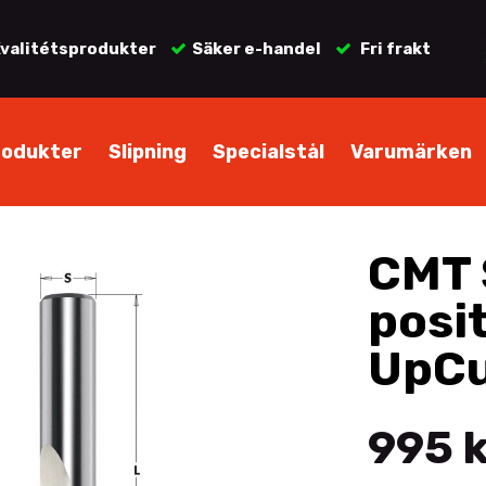
valitétsprodukter
Säker e-handel
Fri frakt
rodukter
Slipning
Specialstål
Varumärken
CMT 
posit
UpCu
995 k