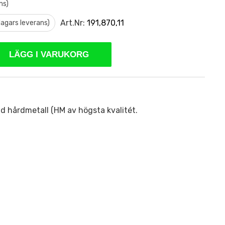
ms)
Art.Nr:
191,870,11
 dagars leverans)
LÄGG I VARUKORG
lid hårdmetall (HM av högsta kvalitét.