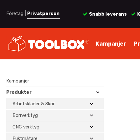
|
Företag
Privatperson
Snabb leverans
K
Kampanjer
P
Kampanjer
Produkter
Arbetskläder & Skor
Borrverktyg
CNC verktyg
Fuktmätare