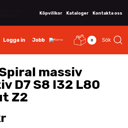
Köpvillkor
Kataloger
Kontakta oss
Logga in
Jobb
Sök
0
Spiral massiv
iv D7 S8 I32 L80
t Z2
r