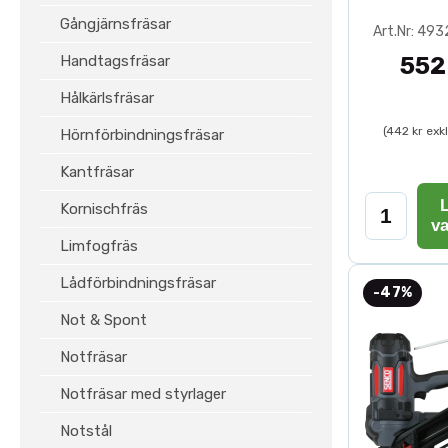
Gångjärnsfräsar
Art.Nr: 49
Handtagsfräsar
552
Hålkärlsfräsar
(442 kr exk
Hörnförbindningsfräsar
Kantfräsar
L
Kornischfräs
v
Limfogfräs
Lådförbindningsfräsar
-47%
Not & Spont
Notfräsar
Notfräsar med styrlager
Notstål