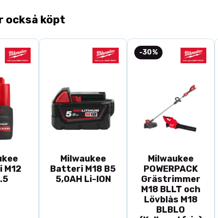
Upcut= skjute
högre hastighe
r också köpt
undersidan av
-30%
ukee
Milwaukee
Milwaukee
i M12
Batteri M18 B5
POWERPACK
.5
5,0AH Li-ION
Grästrimmer
M18 BLLT och
Lövblås M18
BLBLO