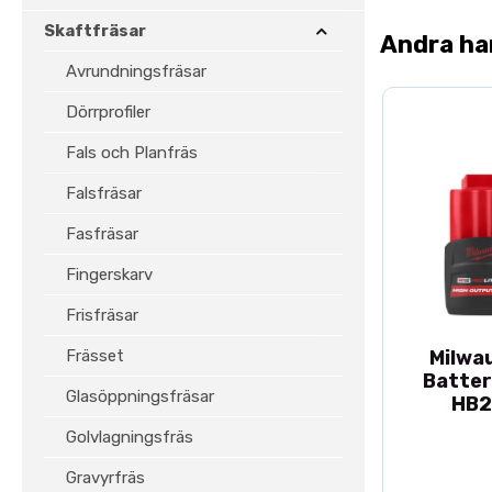
Skaftfräsar
Andra ha
Avrundningsfräsar
Dörrprofiler
Fals och Planfräs
Falsfräsar
Fasfräsar
Fingerskarv
Frisfräsar
Frässet
Milwa
Batter
Glasöppningsfräsar
HB2
Golvlagningsfräs
Gravyrfräs