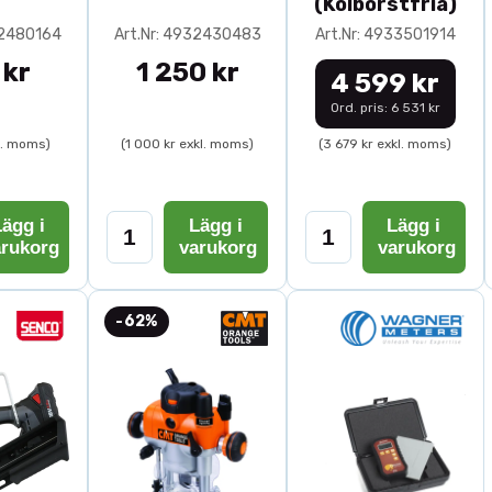
(Kolborstfria)
32480164
Art.Nr: 4932430483
Art.Nr: 4933501914
 kr
1 250 kr
4 599 kr
Ord. pris: 6 531 kr
l. moms)
(1 000 kr exkl. moms)
(3 679 kr exkl. moms)
ägg i
Lägg i
Lägg i
arukorg
varukorg
varukorg
-62%