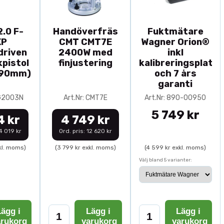
.0 F-
Handöverfräs
Fuktmätare
XP
CMT CMT7E
Wagner Orion®
driven
2400W med
inkl
pistol
finjustering
kalibreringsplatta
-90mm)
och 7 års
garanti
0G2003N
Art.Nr: CMT7E
Art.Nr: 890-00950
5 749 kr
4 kr
4 749 kr
14 019 kr
Ord. pris: 12 620 kr
kl. moms)
(3 799 kr exkl. moms)
(4 599 kr exkl. moms)
Välj bland 5 varianter:
ägg i
Lägg i
Lägg i
arukorg
varukorg
varukorg