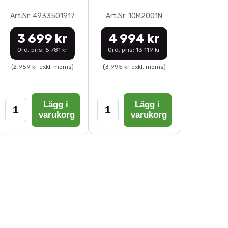
Art.Nr: 4933501917
Art.Nr: 10M2001N
3 699 kr
4 994 kr
Ord. pris: 5 781 kr
Ord. pris: 13 119 kr
(2 959 kr exkl. moms)
(3 995 kr exkl. moms)
Lägg i
Lägg i
varukorg
varukorg