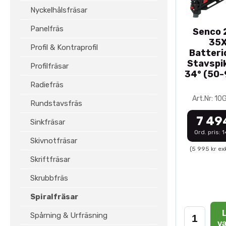
Nyckelhålsfräsar
Panelfräs
Senco 2
35
Profil & Kontraprofil
Batteri
Stavspik
Profilfräsar
34° (50
Radiefräs
Art.Nr: 1
Rundstavsfräs
7 49
Sinkfräsar
Ord. pris: 
Skivnotfräsar
(5 995 kr ex
Skriftfräsar
Skrubbfräs
Spiralfräsar
L
Spårning & Urfräsning
v