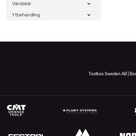
Vändskär
Ytbehandling
Toolbox Sweden AB | Box