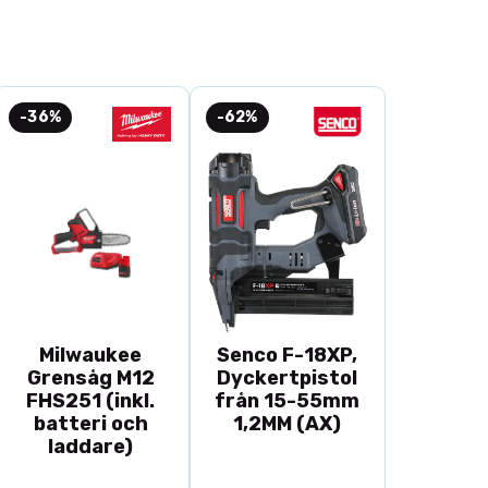
r spånen upp vilket gör att du kan mata på med något
t än downcut, det ger även en utmärkt finish på
 materialet du fräser.
-36%
-62%
Milwaukee
Senco F-18XP,
Grensåg M12
Dyckertpistol
FHS251 (inkl.
från 15-55mm
batteri och
1,2MM (AX)
laddare)