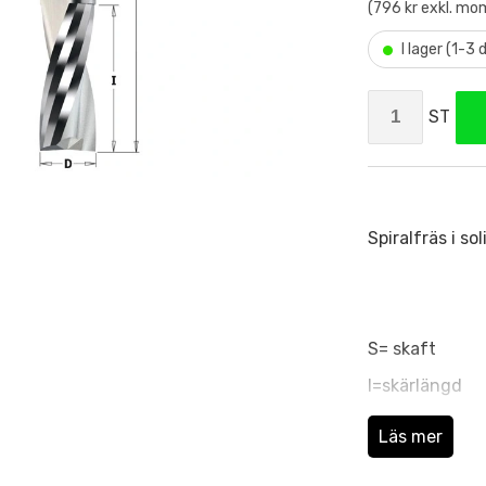
(796 kr exkl. mo
•
I lager (1-3
ST
Spiralfräs i so
S= skaft
I=skärlängd
L=total längd
Läs mer
Z= antal skär