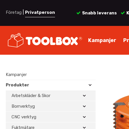
|
Företag
Privatperson
Snabb leverans
K
Kampanjer
P
Kampanjer
Produkter
Arbetskläder & Skor
Borrverktyg
CNC verktyg
Fuktmätare