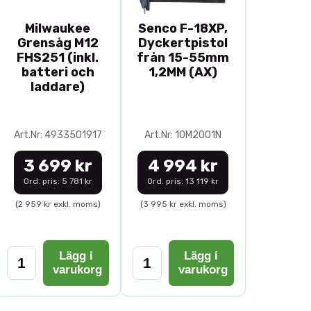
Milwaukee
Senco F-18XP,
Grensåg M12
Dyckertpistol
FHS251 (inkl.
från 15-55mm
batteri och
1,2MM (AX)
laddare)
Art.Nr: 4933501917
Art.Nr: 10M2001N
3 699 kr
4 994 kr
Ord. pris: 5 781 kr
Ord. pris: 13 119 kr
(2 959 kr exkl. moms)
(3 995 kr exkl. moms)
Lägg i
Lägg i
varukorg
varukorg