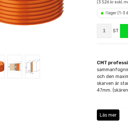
(3 526 kr exkl. 
•
I lager (1-3
ST
CMT professi
sammanfogning
och den maxima
skarven är sta
47mm. (skären
För användnin
Läs mer
Lämplig för al
panelmaterial.