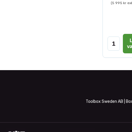
(5 995 kr ex
L
v
Toolbox Sweden AB | Box