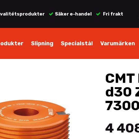
valitétsprodukter
Säker e-handel
Fri frakt
rodukter
Slipning
Specialstål
Varumärken
CMT 
d30 
730
4 408