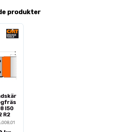
de produkter
TEKNISKA DE
Hård alu
och strä
2 st HWM
Verktyg 
Stift för
Extra skär finn
ndskär
fogfräs
8 I50
2 R2
5,008,01