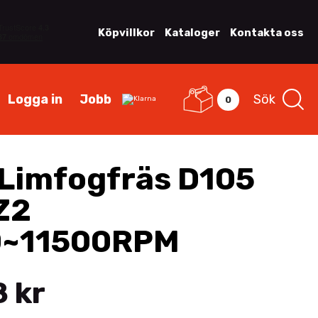
Köpvillkor
Kataloger
Kontakta oss
Logga in
Jobb
Sök
0
Limfogfräs D105
Z2
0~11500RPM
 kr