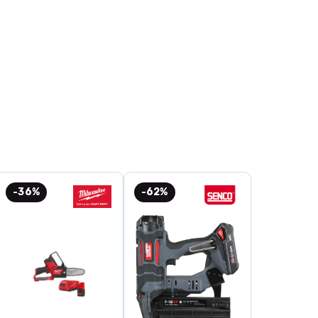
-36%
-62%