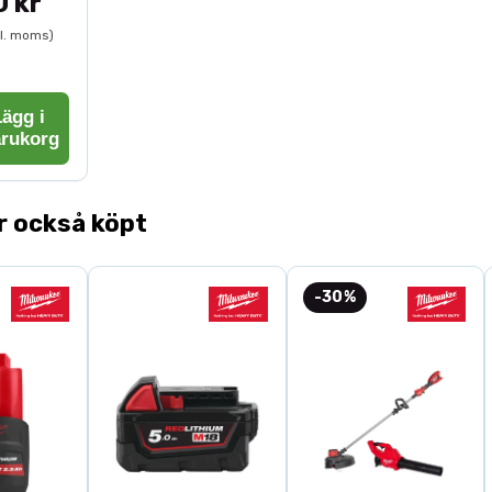
0 kr
kl. moms)
ägg i
arukorg
r också köpt
-30%