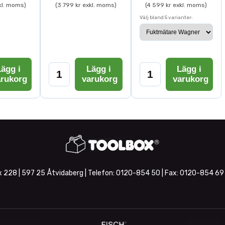
kl. moms)
(3 799 kr exkl. moms)
(4 599 kr exkl. moms)
Välj bland 5 varianter:
ägg i
Lägg i
Lägg i
arukorg
varukorg
varukorg
 228 | 597 25 Åtvidaberg | Telefon:
0120-854 50
| Fax:
0120-854 69