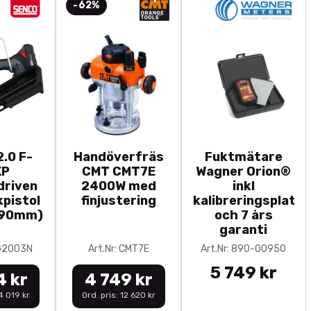
-62%
.0 F-
Handöverfräs
Fuktmätare
XP
CMT CMT7E
Wagner Orion®
driven
2400W med
inkl
pistol
finjustering
kalibreringsplatta
-90mm)
och 7 års
garanti
0G2003N
Art.Nr: CMT7E
Art.Nr: 890-00950
5 749 kr
4 kr
4 749 kr
14 019 kr
Ord. pris: 12 620 kr