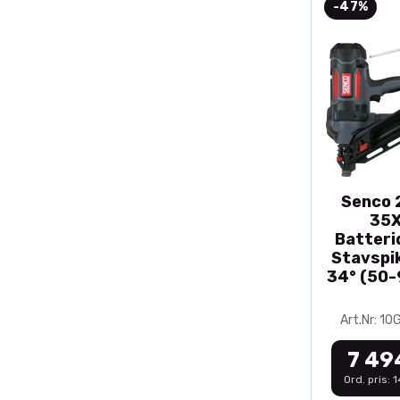
-47%
Senco 2
35
Batteri
Stavspik
34° (50
Art.Nr: 1
7 49
Ord. pris: 