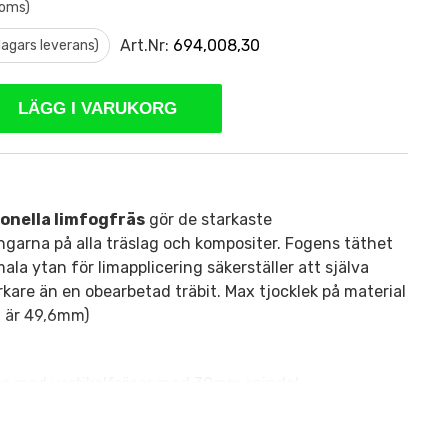
moms)
Art.Nr:
694,008,30
 dagars leverans)
LÄGG I VARUKORG
onella limfogfräs
gör de starkaste
arna på alla träslag och kompositer. Fogens täthet
la ytan för limapplicering säkerställer att själva
rkare än en obearbetad träbit. Max tjocklek på material
 är 49,6mm)
g med vertikalfräsar med 30mm spindel.
la material, men idealisk på massivt trä och