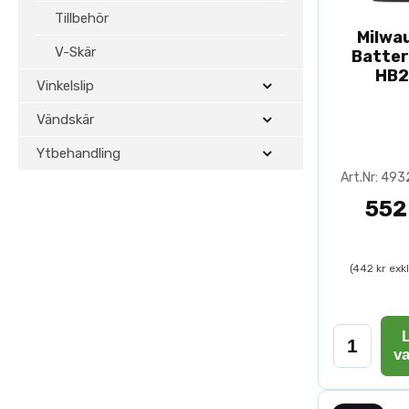
Tillbehör
Milwa
V-Skär
Batter
HB2
Vinkelslip
Vändskär
Ytbehandling
Art.Nr: 49
552
(442 kr exk
L
v