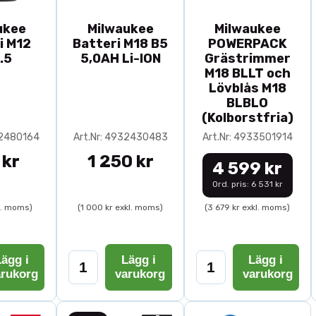
ukee
Milwaukee
Milwaukee
i M12
Batteri M18 B5
POWERPACK
.5
5,0AH Li-ION
Grästrimmer
M18 BLLT och
Lövblås M18
BLBLO
(Kolborstfria)
32480164
Art.Nr: 4932430483
Art.Nr: 4933501914
 kr
1 250 kr
4 599 kr
Ord. pris: 6 531 kr
l. moms)
(1 000 kr exkl. moms)
(3 679 kr exkl. moms)
ägg i
Lägg i
Lägg i
arukorg
varukorg
varukorg