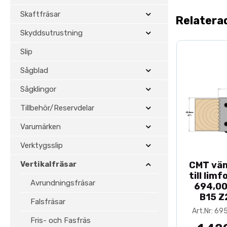
Skaftfräsar
Relatera
Skyddsutrustning
Slip
Sågblad
Sågklingor
Tillbehör/Reservdelar
Varumärken
Verktygsslip
Vertikalfräsar
CMT vä
till lim
Avrundningsfräsar
694,00
B15 Z
Falsfräsar
Art.Nr: 69
Fris- och Fasfräs