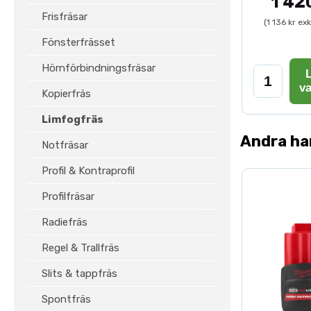
1 42
Frisfräsar
(1 136 kr ex
Fönsterfrässet
Hörnförbindningsfräsar
L
v
Kopierfräs
Limfogfräs
Andra ha
Notfräsar
Profil & Kontraprofil
Profilfräsar
Radiefräs
Regel & Trallfräs
Slits & tappfräs
Spontfräs