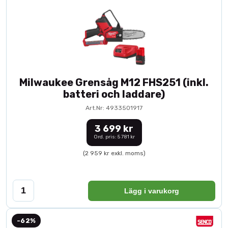
Milwaukee Grensåg M12 FHS251 (inkl.
batteri och laddare)
Art.Nr: 4933501917
3 699 kr
Ord. pris: 5 781 kr
(2 959 kr exkl. moms)
Lägg i varukorg
-62%