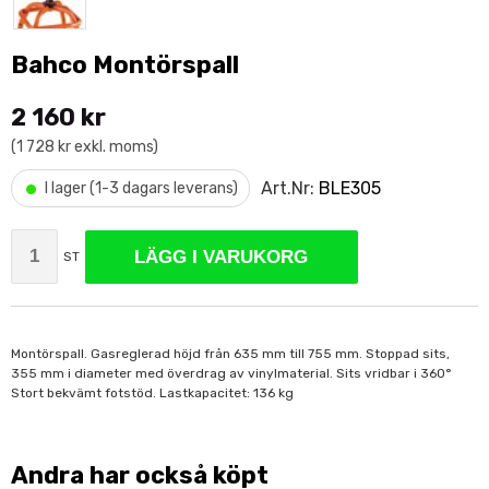
Bahco Montörspall
2 160 kr
(1 728 kr exkl. moms)
•
Art.Nr:
BLE305
I lager (1-3 dagars leverans)
LÄGG I VARUKORG
ST
Montörspall. Gasreglerad höjd från 635 mm till 755 mm. Stoppad sits,
355 mm i diameter med överdrag av vinylmaterial. Sits vridbar i 360°
Stort bekvämt fotstöd. Lastkapacitet: 136 kg
Andra har också köpt