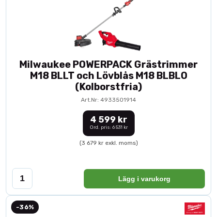
Milwaukee POWERPACK Grästrimmer
M18 BLLT och Lövblås M18 BLBLO
(Kolborstfria)
Art.Nr: 4933501914
4 599 kr
Ord. pris: 6 531 kr
(3 679 kr exkl. moms)
Lägg i varukorg
-36%