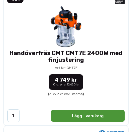
Handöverfräs CMT CMT7E 2400W med
finjustering
Art.Nr: CMT7E
4 749 kr
Ord. pris: 12 620 kr
(3 799 kr exkl. moms)
Lägg i varukorg