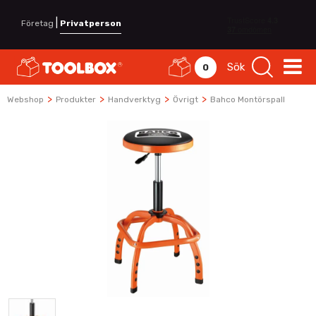
|
Företag
Privatperson
Sök
0
>
>
>
>
Webshop
Produkter
Handverktyg
Övrigt
Bahco Montörspall