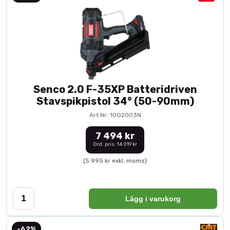
Senco 2.0 F-35XP Batteridriven
Stavspikpistol 34° (50-90mm)
Art.Nr: 10G2003N
7 494 kr
Ord. pris: 14 019 kr
(5 995 kr exkl. moms)
Lägg i varukorg
-62%