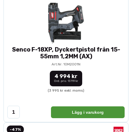
Senco F-18XP, Dyckertpistol från 15-
55mm 1,2MM (AX)
Art.Nr: 10M2001N
4 994 kr
Ord. pris: 13 119 kr
(3 995 kr exkl. moms)
Lägg i varukorg
-47%