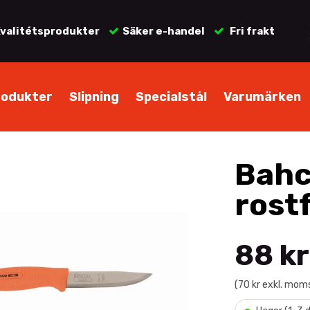
valitétsprodukter
Säker e-handel
Fri frakt
rodukter
Slipning
Specialstål
Varumärken
Bahc
rostf
88 kr
(70 kr exkl. mom