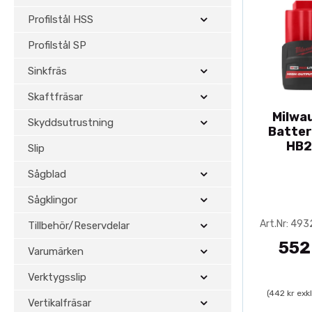
Profilstål HSS
Profilstål SP
Sinkfräs
Skaftfräsar
Milwa
Skyddsutrustning
Batter
HB2
Slip
Sågblad
Sågklingor
Art.Nr: 49
Tillbehör/Reservdelar
552
Varumärken
Verktygsslip
(442 kr exk
Vertikalfräsar