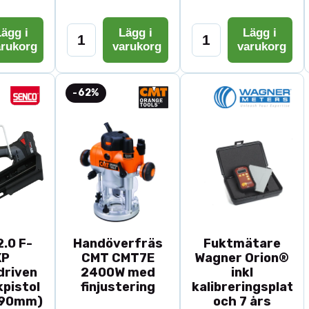
ägg i
Lägg i
Lägg i
arukorg
varukorg
varukorg
-62%
.0 F-
Handöverfräs
Fuktmätare
XP
CMT CMT7E
Wagner Orion®
driven
2400W med
inkl
pistol
finjustering
kalibreringsplatta
-90mm)
och 7 års