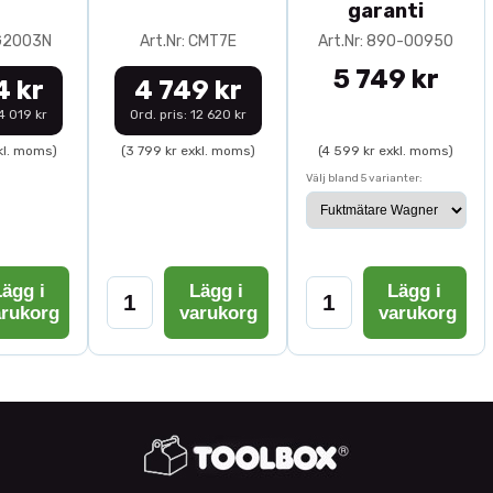
garanti
0G2003N
Art.Nr: CMT7E
Art.Nr: 890-00950
5 749 kr
4 kr
4 749 kr
14 019 kr
Ord. pris: 12 620 kr
kl. moms)
(3 799 kr exkl. moms)
(4 599 kr exkl. moms)
Välj bland 5 varianter:
ägg i
Lägg i
Lägg i
arukorg
varukorg
varukorg