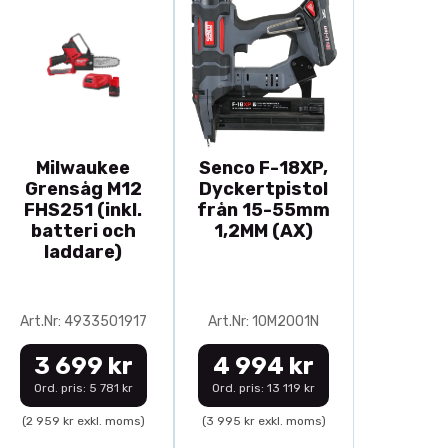
Milwaukee
Senco F-18XP,
Grensåg M12
Dyckertpistol
FHS251 (inkl.
från 15-55mm
batteri och
1,2MM (AX)
laddare)
Art.Nr: 4933501917
Art.Nr: 10M2001N
3 699 kr
4 994 kr
Ord. pris: 5 781 kr
Ord. pris: 13 119 kr
(2 959 kr exkl. moms)
(3 995 kr exkl. moms)