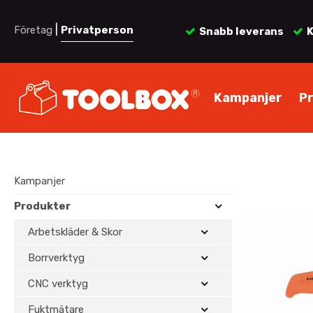
|
Företag
Privatperson
Snabb leverans
K
Kampanjer
P
Kampanjer
Produkter
Arbetskläder & Skor
Borrverktyg
CNC verktyg
Fuktmätare