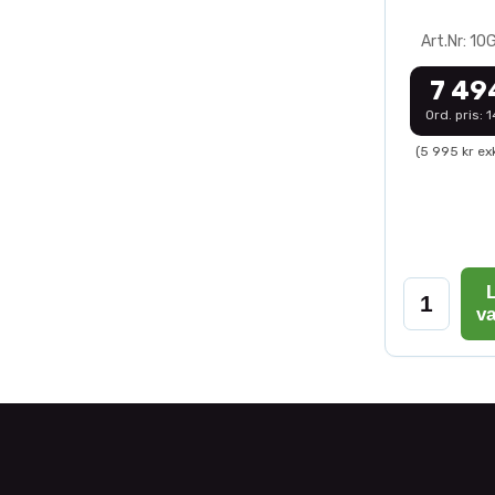
Art.Nr: 1
7 49
Ord. pris: 
(5 995 kr ex
L
v