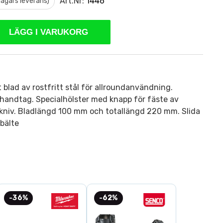
Art.Nr:
1446
 dagars leverans)
LÄGG I VARUKORG
t blad av rostfritt stål för allroundanvändning.
handtag. Specialhölster med knapp för fäste av
 kniv. Bladlängd 100 mm och totallängd 220 mm. Slida
bälte
-36%
-62%