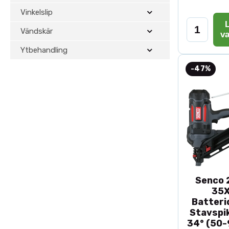
Vinkelslip
L
Vändskär
v
Ytbehandling
-47%
Senco 2
35
Batteri
Stavspik
34° (50