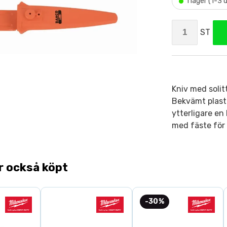
•
I lager (1-3
ST
Kniv med solit
Bekvämt plast
ytterligare en
med fäste för 
r också köpt
-30%