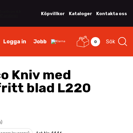
Köpvillkor
Kataloger
Kontakta oss
Logga in
Jobb
Sök
0
o Kniv med
ritt blad L220
s)