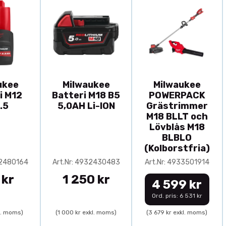
ukee
Milwaukee
Milwaukee
i M12
Batteri M18 B5
POWERPACK
.5
5,0AH Li-ION
Grästrimmer
M18 BLLT och
Lövblås M18
BLBLO
(Kolborstfria)
32480164
Art.Nr: 4932430483
Art.Nr: 4933501914
 kr
1 250 kr
4 599 kr
Ord. pris: 6 531 kr
l. moms)
(1 000 kr exkl. moms)
(3 679 kr exkl. moms)