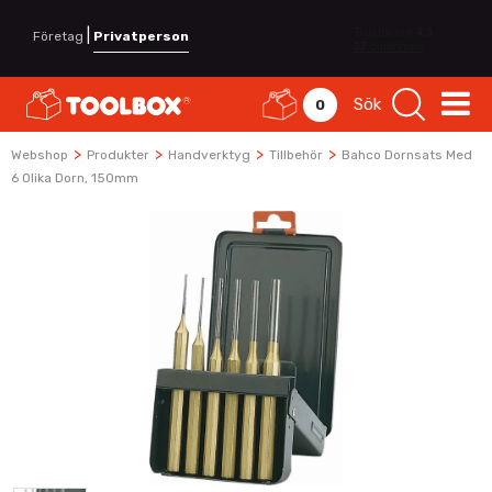
|
Företag
Privatperson
Sök
0
>
>
>
>
Webshop
Produkter
Handverktyg
Tillbehör
Bahco Dornsats Med
6 Olika Dorn, 150mm