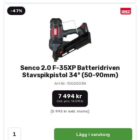
-47%
Senco 2.0 F-35XP Batteridriven
Stavspikpistol 34° (50-90mm)
Art.Nr: 10G2003N
7 494 kr
Ord. pris: 14 019 kr
(5 995 kr exkl. moms)
Lägg i varukorg