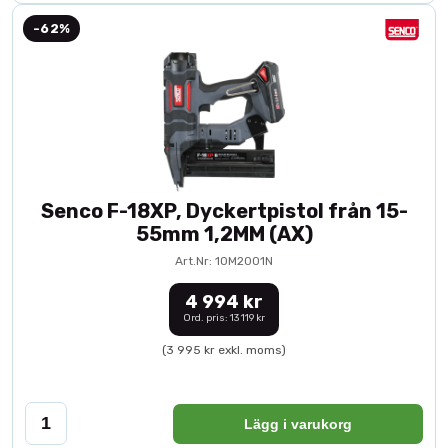
-62%
Senco F-18XP, Dyckertpistol från 15-
55mm 1,2MM (AX)
Art.Nr: 10M2001N
4 994 kr
Ord. pris: 13 119 kr
(3 995 kr exkl. moms)
Lägg i varukorg