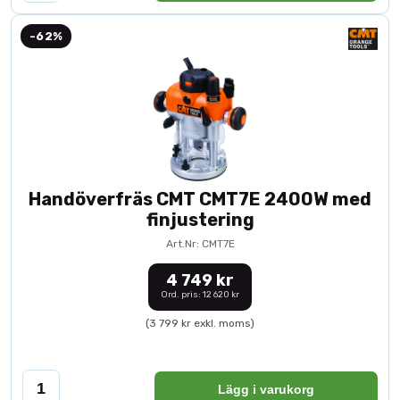
-62%
Handöverfräs CMT CMT7E 2400W med
finjustering
Art.Nr: CMT7E
4 749 kr
Ord. pris: 12 620 kr
(3 799 kr exkl. moms)
Lägg i varukorg