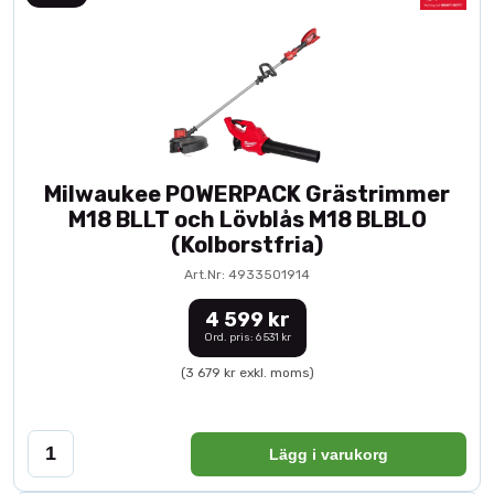
Milwaukee POWERPACK Grästrimmer
M18 BLLT och Lövblås M18 BLBLO
(Kolborstfria)
Art.Nr: 4933501914
4 599 kr
Ord. pris: 6 531 kr
(3 679 kr exkl. moms)
Lägg i varukorg