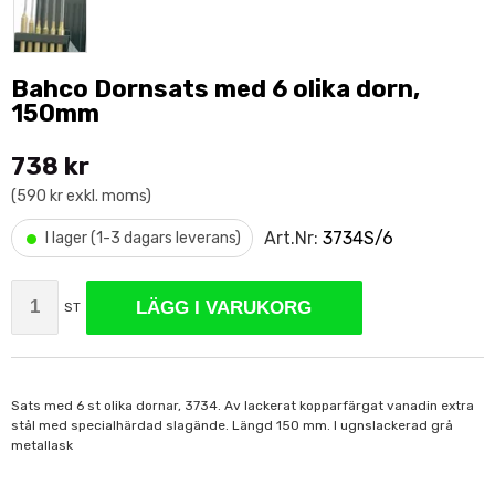
Bahco Dornsats med 6 olika dorn,
150mm
738 kr
(590 kr exkl. moms)
•
Art.Nr:
3734S/6
I lager (1-3 dagars leverans)
LÄGG I VARUKORG
ST
Sats med 6 st olika dornar, 3734. Av lackerat kopparfärgat vanadin extra
stål med specialhärdad slagände. Längd 150 mm. I ugnslackerad grå
metallask