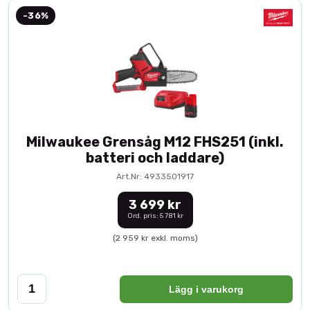
-36%
Milwaukee Grensåg M12 FHS251 (inkl.
batteri och laddare)
Art.Nr: 4933501917
3 699 kr
Ord. pris: 5 781 kr
(2 959 kr exkl. moms)
Lägg i varukorg