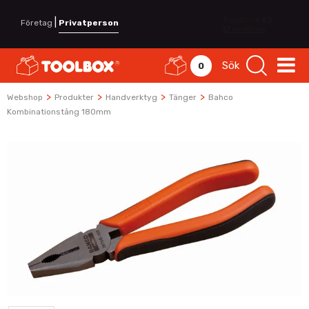
|
Företag
Privatperson
Sök
0
>
>
>
>
Webshop
Produkter
Handverktyg
Tänger
Bahco
Kombinationstång 180mm