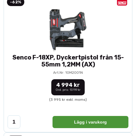
-62%
Senco F-18XP, Dyckertpistol från 15-
55mm 1,2MM (AX)
Art.Nr: 10M2001N
4 994 kr
Ord. pris: 13 119 kr
(3 995 kr exkl. moms)
Lägg i varukorg