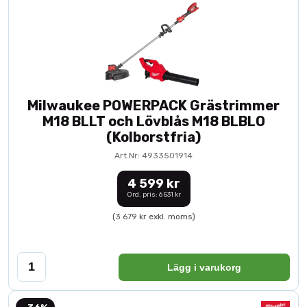
Milwaukee POWERPACK Grästrimmer
M18 BLLT och Lövblås M18 BLBLO
(Kolborstfria)
Art.Nr: 4933501914
4 599 kr
Ord. pris: 6 531 kr
(3 679 kr exkl. moms)
Lägg i varukorg