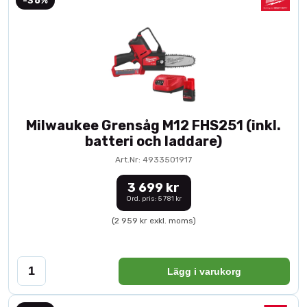
-36%
Milwaukee Grensåg M12 FHS251 (inkl.
batteri och laddare)
Art.Nr: 4933501917
3 699 kr
Ord. pris: 5 781 kr
(2 959 kr exkl. moms)
Lägg i varukorg