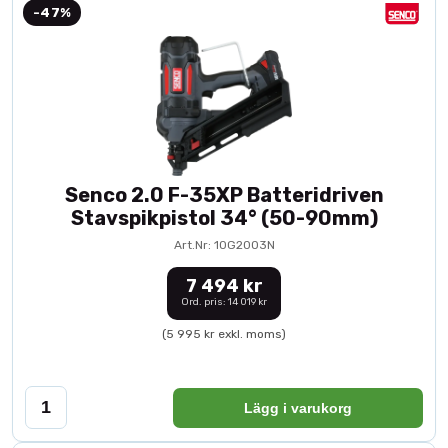
-47%
Senco 2.0 F-35XP Batteridriven
Stavspikpistol 34° (50-90mm)
Art.Nr: 10G2003N
7 494 kr
Ord. pris: 14 019 kr
(5 995 kr exkl. moms)
Lägg i varukorg