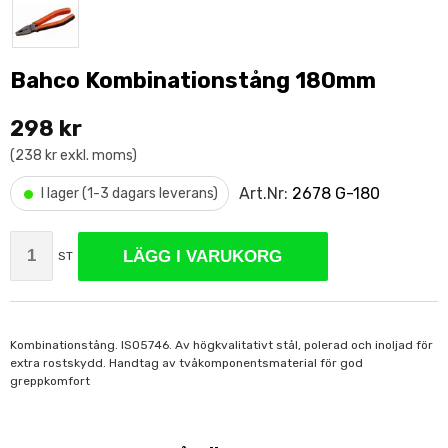
Bahco Kombinationstång 180mm
298 kr
(238 kr exkl. moms)
•
Art.Nr:
2678 G-180
I lager (1-3 dagars leverans)
LÄGG I VARUKORG
ST
Kombinationstång. ISO5746. Av högkvalitativt stål, polerad och inoljad för
extra rostskydd. Handtag av tvåkomponentsmaterial för god
greppkomfort