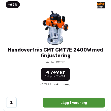
-62%
Handöverfräs CMT CMT7E 2400W med
finjustering
Art.Nr: CMT7E
4 749 kr
Ord. pris: 12 620 kr
(3 799 kr exkl. moms)
Lägg i varukorg