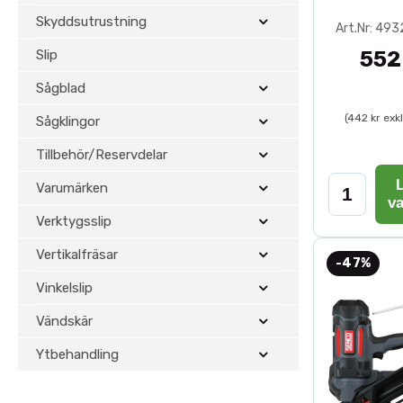
Skyddsutrustning
Art.Nr: 49
Slip
552
Sågblad
(442 kr exk
Sågklingor
Tillbehör/Reservdelar
L
Varumärken
v
Verktygsslip
Vertikalfräsar
-47%
Vinkelslip
Vändskär
Ytbehandling