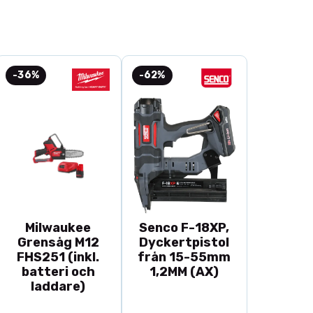
ofickor
udskæring.
för unik design
rmslut
-36%
-62%
ntrastfärg
obånd.
% polyester
Milwaukee
Senco F-18XP,
Grensåg M12
Dyckertpistol
FHS251 (inkl.
från 15-55mm
batteri och
1,2MM (AX)
laddare)