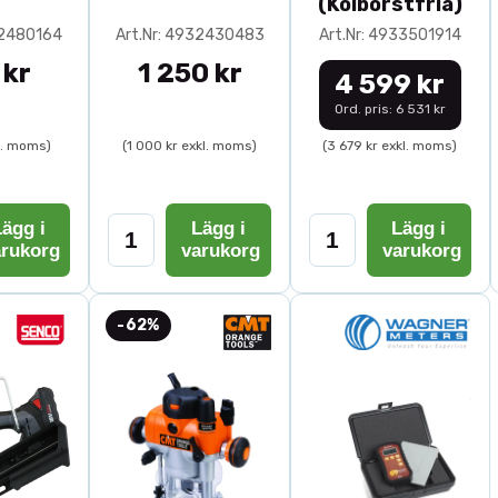
(Kolborstfria)
32480164
Art.Nr: 4932430483
Art.Nr: 4933501914
 kr
1 250 kr
4 599 kr
Ord. pris: 6 531 kr
l. moms)
(1 000 kr exkl. moms)
(3 679 kr exkl. moms)
ägg i
Lägg i
Lägg i
arukorg
varukorg
varukorg
-62%