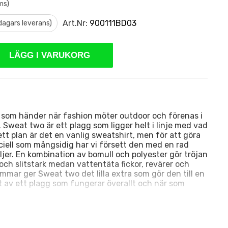
ms)
Art.Nr:
900111BD03
 dagars leverans)
LÄGG I VARUKORG
 som händer när fashion möter outdoor och förenas i
. Sweat two är ett plagg som ligger helt i linje med vad
 ett plan är det en vanlig sweatshirt, men för att göra
ciell som mångsidig har vi försett den med en rad
ljer. En kombination av bomull och polyester gör tröjan
ch slitstark medan vattentäta fickor, revärer och
mmar ger Sweat two det lilla extra som gör den till en
ut av ett plagg som fungerar överallt och när som
omull och polyester
 bröst