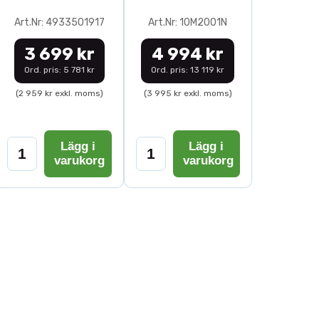
Art.Nr: 4933501917
Art.Nr: 10M2001N
3 699 kr
4 994 kr
Ord. pris: 5 781 kr
Ord. pris: 13 119 kr
(2 959 kr exkl. moms)
(3 995 kr exkl. moms)
Lägg i
Lägg i
varukorg
varukorg