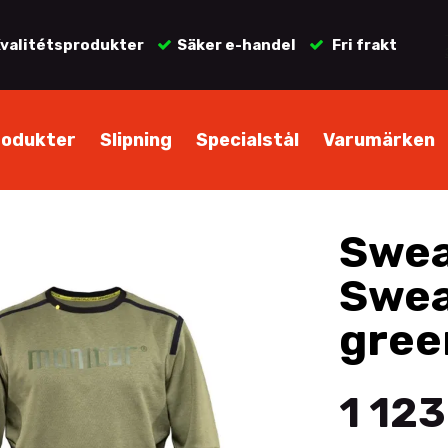
valitétsprodukter
Säker e-handel
Fri frakt
rodukter
Slipning
Specialstål
Varumärken
Swea
Swea
gree
1 123