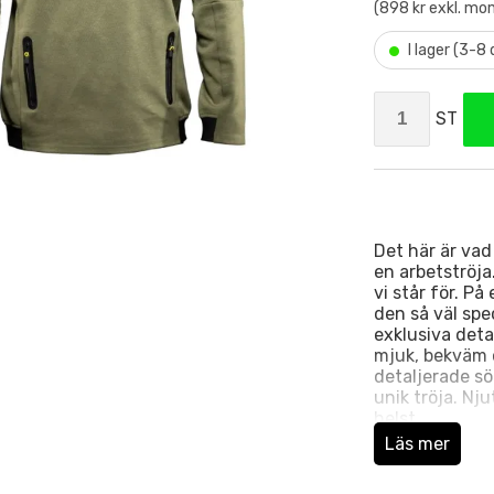
(898 kr exkl. mo
•
I lager (3-8
ST
Det här är vad
en arbetströja
vi står för. På
den så väl spe
exklusiva deta
mjuk, bekväm o
detaljerade sö
unik tröja. Nj
helst.
Läs mer
Tillverkad i b
Tryckt logo på