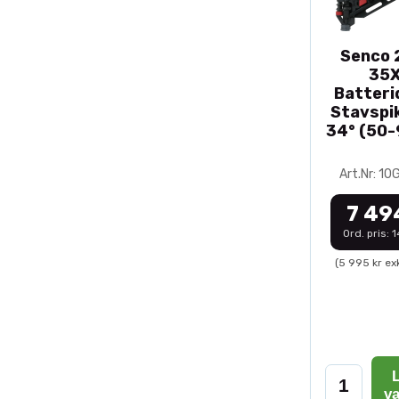
Senco 2
35
Batteri
Stavspik
34° (50
Art.Nr: 1
7 49
Ord. pris: 
(5 995 kr ex
L
v