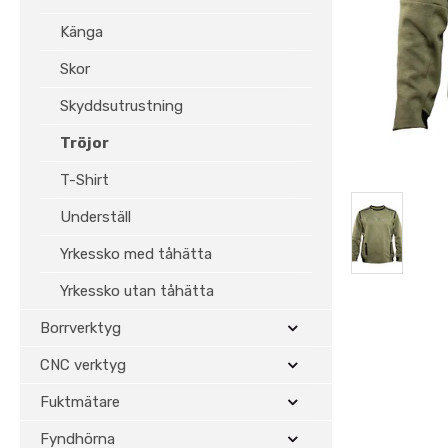
Känga
Skor
Skyddsutrustning
Tröjor
T-Shirt
Underställ
Yrkessko med tåhätta
Yrkessko utan tåhätta
Borrverktyg
CNC verktyg
Fuktmätare
Fyndhörna