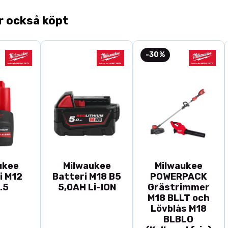
Vattentäta sid
r också köpt
Udringet hals
Detaljsömnad 
Meshmudd i ä
-30%
Knapp i gul ko
Slids med log
53% bomull 47
ukee
Milwaukee
Milwaukee
i M12
Batteri M18 B5
POWERPACK
.5
5,0AH Li-ION
Grästrimmer
M18 BLLT och
Lövblås M18
BLBLO