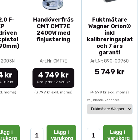
.0 F-
Handöverfräs
Fuktmätare
XP
CMT CMT7E
Wagner Orion®
driven
2400W med
inkl
pistol
finjustering
kalibreringsplatta
-90mm)
och 7 års
garanti
0G2003N
Art.Nr: CMT7E
Art.Nr: 890-00950
5 749 kr
4 kr
4 749 kr
14 019 kr
Ord. pris: 12 620 kr
kl. moms)
(3 799 kr exkl. moms)
(4 599 kr exkl. moms)
Välj bland 5 varianter:
ägg i
Lägg i
Lägg i
arukorg
varukorg
varukorg