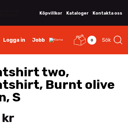
Köpvillkor
Kataloger
Kontakta oss
Logga in
Jobb
Sök
0
tshirt two,
tshirt, Burnt olive
n, S
 kr