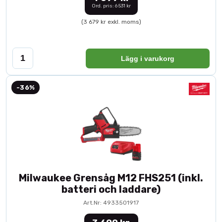
Ord. pris: 6 531 kr
(3 679 kr exkl. moms)
Lägg i varukorg
-36%
Milwaukee Grensåg M12 FHS251 (inkl.
batteri och laddare)
Art.Nr: 4933501917