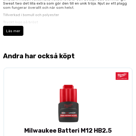
Sweat two det lilla extra som gör den till en unik tröja. Njut av ett plagg
som fungerar överallt och när som helst.
Tillverkad i bomull och polyester
Tryckt logo på bröst
Vattentäta sidofickor
Läs mer
Udringet halsudskæring.
Detaljsömnad för unik design
Meshmudd i ärmslut
Andra har också köpt
Knapp i gul kontrastfärg
Slids med logobånd.
53% bomull 47% polyester
Milwaukee Batteri M12 HB2.5