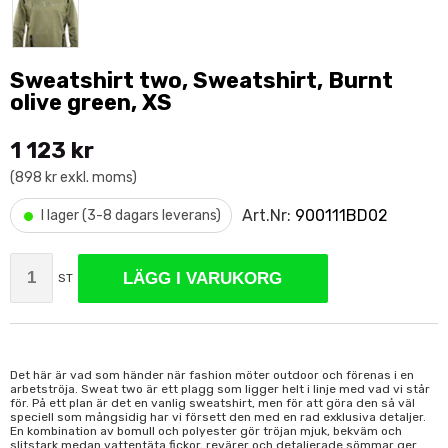
Sweatshirt two, Sweatshirt, Burnt
olive green, XS
1 123 kr
(898 kr exkl. moms)
•
Art.Nr:
900111BD02
I lager (3-8 dagars leverans)
LÄGG I VARUKORG
ST
Det här är vad som händer när fashion möter outdoor och förenas i en
arbetströja. Sweat two är ett plagg som ligger helt i linje med vad vi står
för. På ett plan är det en vanlig sweatshirt, men för att göra den så väl
speciell som mångsidig har vi försett den med en rad exklusiva detaljer.
En kombination av bomull och polyester gör tröjan mjuk, bekväm och
slitstark medan vattentäta fickor, revärer och detaljerade sömmar ger