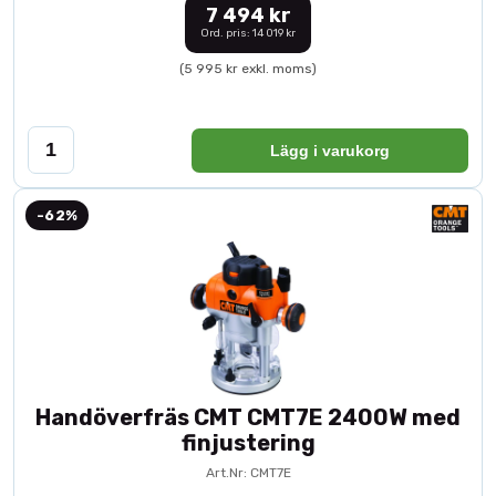
7 494 kr
Ord. pris: 14 019 kr
(5 995 kr exkl. moms)
Lägg i varukorg
-62%
Handöverfräs CMT CMT7E 2400W med
finjustering
Art.Nr: CMT7E