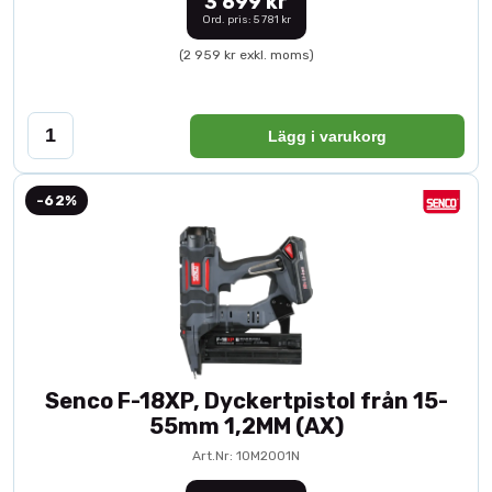
3 699 kr
Ord. pris: 5 781 kr
(2 959 kr exkl. moms)
Lägg i varukorg
-62%
Senco F-18XP, Dyckertpistol från 15-
55mm 1,2MM (AX)
Art.Nr: 10M2001N