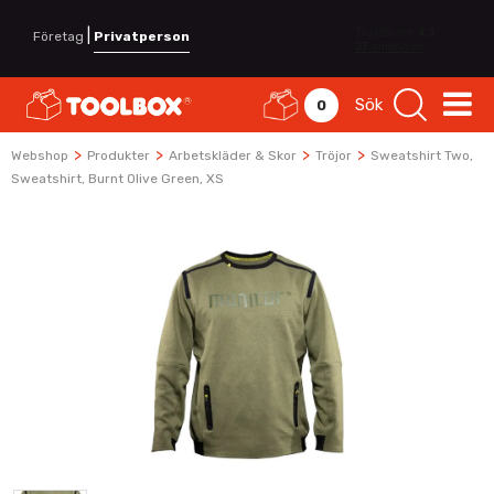
|
Företag
Privatperson
Sök
0
>
>
>
>
Webshop
Produkter
Arbetskläder & Skor
Tröjor
Sweatshirt Two,
Sweatshirt, Burnt Olive Green, XS