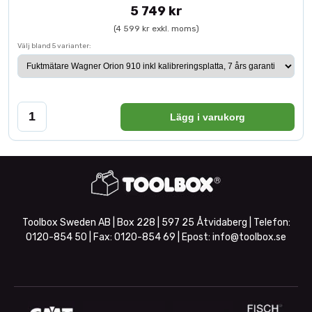
5 749 kr
(4 599 kr exkl. moms)
Välj bland 5 varianter:
Lägg i varukorg
Toolbox Sweden AB | Box 228 | 597 25 Åtvidaberg | Telefon:
0120-854 50
| Fax:
0120-854 69
| Epost:
info@toolbox.se