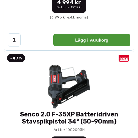
4 994 kr
Ord. pris: 13 119 kr
(3 995 kr exkl. moms)
Lägg i varukorg
-47%
Senco 2.0 F-35XP Batteridriven
Stavspikpistol 34° (50-90mm)
Art.Nr: 10G2003N