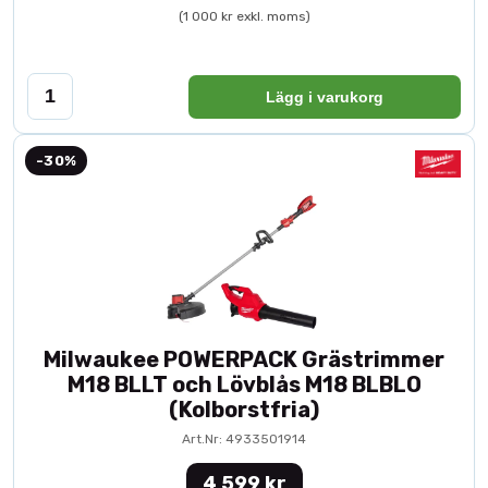
(1 000 kr exkl. moms)
Lägg i varukorg
-30%
Milwaukee POWERPACK Grästrimmer
M18 BLLT och Lövblås M18 BLBLO
(Kolborstfria)
Art.Nr: 4933501914
4 599 kr