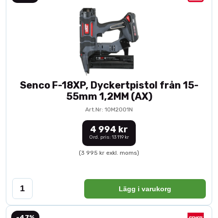
Senco F-18XP, Dyckertpistol från 15-
55mm 1,2MM (AX)
Art.Nr: 10M2001N
4 994 kr
Ord. pris: 13 119 kr
(3 995 kr exkl. moms)
Lägg i varukorg
-47%