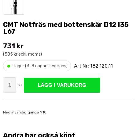
CMT Notfräs med bottenskär D12 I35
L67
731 kr
(585 kr exkl. moms)
•
Art.Nr:
182,120,11
I lager (3-8 dagars leverans)
LÄGG I VARUKORG
ST
Med invändig gänga M10
Andra har också köpt