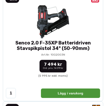
Senco 2.0 F-35XP Batteridriven
Stavspikpistol 34° (50-90mm)
Art.Nr: 10G2003N
7 494 kr
Ord. pris: 14 019 kr
(5 995 kr exkl. moms)
Lägg i varukorg