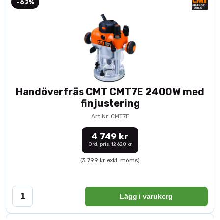
-62%
Handöverfräs CMT CMT7E 2400W med
finjustering
Art.Nr: CMT7E
4 749 kr
Ord. pris: 12 620 kr
(3 799 kr exkl. moms)
Lägg i varukorg