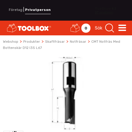
|
Företag
Privatperson
Sök
0
>
>
>
>
Webshop
Produkter
Skaftfräsar
Notfräsar
CMT Notfräs Med
Bottenskär D12 I35 L67