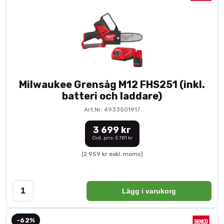
Milwaukee Grensåg M12 FHS251 (inkl.
batteri och laddare)
Art.Nr: 4933501917
3 699 kr
Ord. pris: 5 781 kr
(2 959 kr exkl. moms)
Lägg i varukorg
-62%