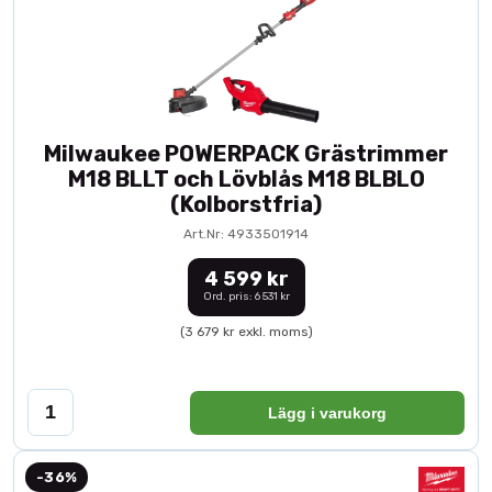
Milwaukee POWERPACK Grästrimmer
M18 BLLT och Lövblås M18 BLBLO
(Kolborstfria)
Art.Nr: 4933501914
4 599 kr
Ord. pris: 6 531 kr
(3 679 kr exkl. moms)
Lägg i varukorg
-36%