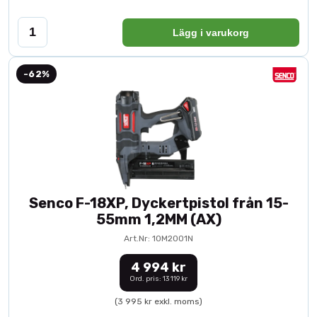
Lägg i varukorg
-62%
Senco F-18XP, Dyckertpistol från 15-
55mm 1,2MM (AX)
Art.Nr: 10M2001N
4 994 kr
Ord. pris: 13 119 kr
(3 995 kr exkl. moms)