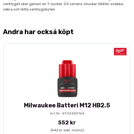
verktyget sker genom en T-nyckel. G3 seriens chuckar tillåter snabba,
säkra och lätta verktygsbyten.
Andra har också köpt
Milwaukee Batteri M12 HB2.5
Art.Nr: 4932480164
552 kr
(442 kr exkl. moms)