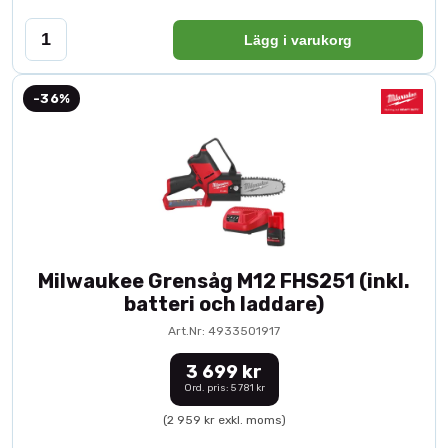
Lägg i varukorg
-36%
Milwaukee Grensåg M12 FHS251 (inkl.
batteri och laddare)
Art.Nr: 4933501917
3 699 kr
Ord. pris: 5 781 kr
(2 959 kr exkl. moms)