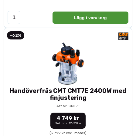
Lägg i varukorg
-62%
Handöverfräs CMT CMT7E 2400W med
finjustering
Art.Nr: CMT7E
4 749 kr
Ord. pris: 12 620 kr
(3 799 kr exkl. moms)