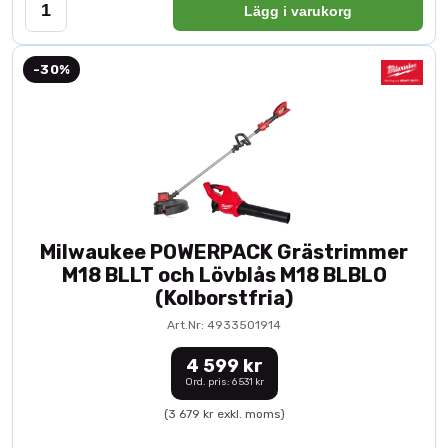
Lägg i varukorg
-30%
Milwaukee POWERPACK Grästrimmer
M18 BLLT och Lövblås M18 BLBLO
(Kolborstfria)
Art.Nr: 4933501914
4 599 kr
Ord. pris: 6 531 kr
(3 679 kr exkl. moms)