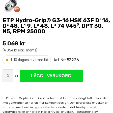
ETP Hydro-Grip® G3-16 HSK 63F D¹ 16,
D² 48, L¹ 9, L² 48, L³ 74 V45⁰, DPT 30,
N5, RPM 25000
5 068 kr
(4 054 kr exkl. moms)
•
Art.Nr:
53226
1-10 dagars leveranstid
LÄGG I VARUKORG
ST
ETP Hydro-Grip® G3 HSK 63F är historiskt sett en väldigt tuff chuck, den
nya generationen har en mer kompakt design. Den hydraliska chucken är
utrustad med vårt inbygda säkerhetssystem, det förebygger att
verktyget faller ur när det inte är tryck i chucken. Fastsättning av