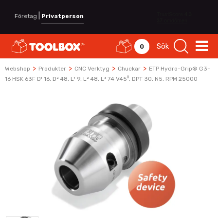
|
Företag
Privatperson
Sök
0
>
>
>
>
Webshop
Produkter
CNC Verktyg
Chuckar
ETP Hydro-Grip® G3-
16 HSK 63F D¹ 16, D² 48, L¹ 9, L² 48, L³ 74 V45⁰, DPT 30, N5, RPM 25000