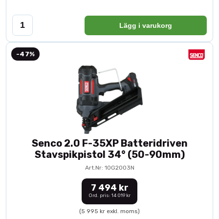
Lägg i varukorg
-47%
Senco 2.0 F-35XP Batteridriven
Stavspikpistol 34° (50-90mm)
Art.Nr: 10G2003N
7 494 kr
Ord. pris: 14 019 kr
(5 995 kr exkl. moms)