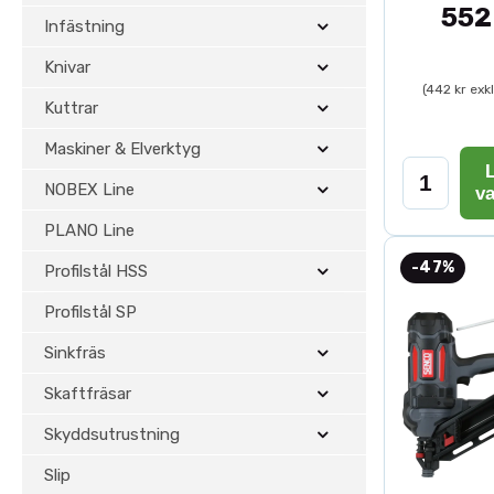
552
Infästning
Knivar
(442 kr exk
Kuttrar
Maskiner & Elverktyg
L
NOBEX Line
v
PLANO Line
-47%
Profilstål HSS
Profilstål SP
Sinkfräs
Skaftfräsar
Skyddsutrustning
Slip