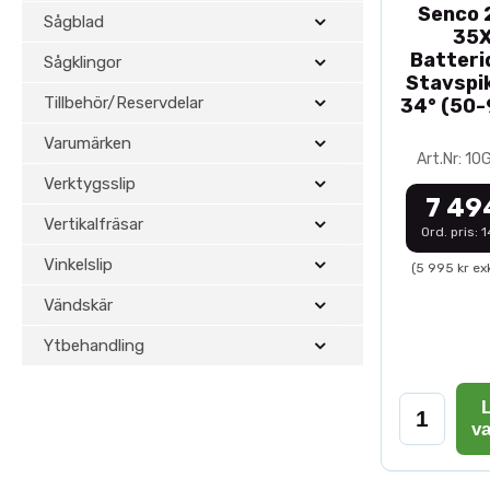
Senco 2
Sågblad
35
Batteri
Sågklingor
Stavspik
Tillbehör/Reservdelar
34° (50
Varumärken
Art.Nr: 1
Verktygsslip
7 49
Vertikalfräsar
Ord. pris: 
Vinkelslip
(5 995 kr ex
Vändskär
Ytbehandling
L
v