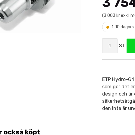
3 754
(3 003 kr exkl. 
•
1-10 dagars 
ST
ETP Hydro-Gri
som gör det en
design och är 
säkerhetsåtgär
den inte är un
r också köpt