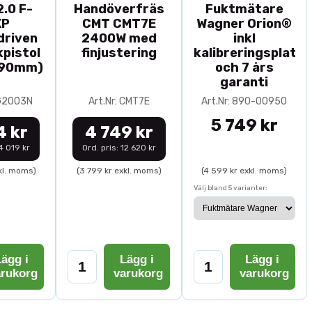
.0 F-
Handöverfräs
Fuktmätare
XP
CMT CMT7E
Wagner Orion®
driven
2400W med
inkl
pistol
finjustering
kalibreringsplatta
-90mm)
och 7 års
garanti
0G2003N
Art.Nr: CMT7E
Art.Nr: 890-00950
5 749 kr
4 kr
4 749 kr
14 019 kr
Ord. pris: 12 620 kr
kl. moms)
(3 799 kr exkl. moms)
(4 599 kr exkl. moms)
Välj bland 5 varianter:
ägg i
Lägg i
Lägg i
arukorg
varukorg
varukorg