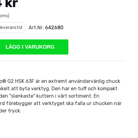
 kr
moms)
Art.Nr:
642680
leveranstid
LÄGG I VARUKORG
p® G2 HSK 63F är en extremt användarvänlig chuck
kelt att byta verktyg. Den har en tuff och kompakt
den "slankaste" kuttern i vårt sortiment. En
d förebygger att verktyget ska falla ur chucken när
der tryck.