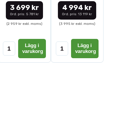
3 699 kr
4 994 kr
Ord. pris: 5 781 kr
Ord. pris: 13 119 kr
(2 959 kr exkl. moms)
(3 995 kr exkl. moms)
Lägg i
Lägg i
varukorg
varukorg