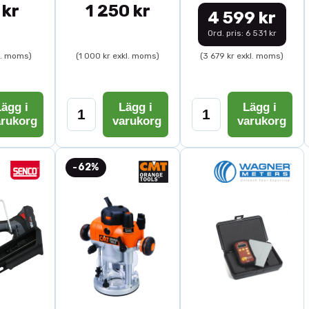
 kr
1 250 kr
4 599 kr
Ord. pris: 6 531 kr
l. moms)
(1 000 kr exkl. moms)
(3 679 kr exkl. moms)
ägg i
Lägg i
Lägg i
arukorg
varukorg
varukorg
-62%