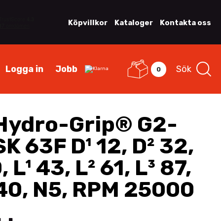
Köpvillkor
Kataloger
Kontakta oss
Logga in
Jobb
Sök
0
Hydro-Grip® G2-
K 63F D¹ 12, D² 32,
, L¹ 43, L² 61, L³ 87,
40, N5, RPM 25000