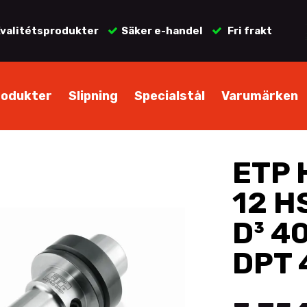
valitétsprodukter
Säker e-handel
Fri frakt
rodukter
Slipning
Specialstål
Varumärken
ETP 
12 HS
D³ 40
DPT 