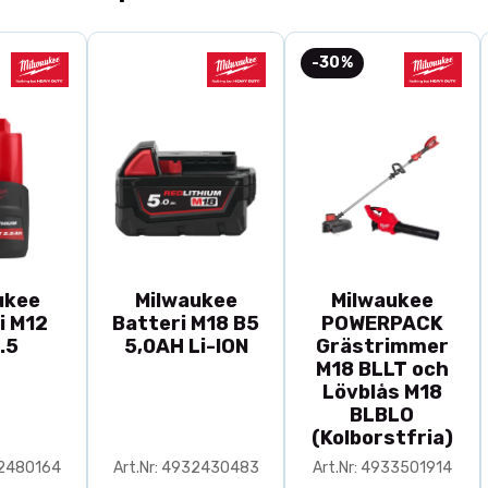
-30%
ukee
Milwaukee
Milwaukee
i M12
Batteri M18 B5
POWERPACK
.5
5,0AH Li-ION
Grästrimmer
M18 BLLT och
Lövblås M18
BLBLO
(Kolborstfria)
32480164
Art.Nr: 4932430483
Art.Nr: 4933501914