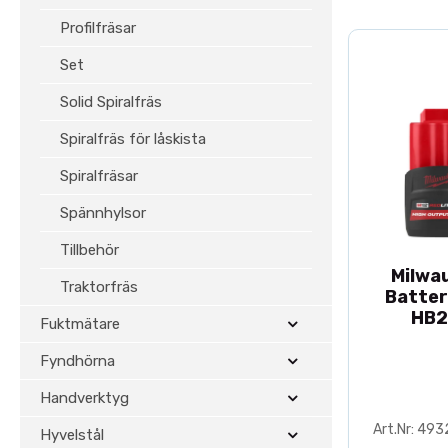
Profilfräsar
Set
Solid Spiralfräs
Spiralfräs för låskista
Spiralfräsar
Spännhylsor
Tillbehör
Milwa
Traktorfräs
Batter
HB2
Fuktmätare
Fyndhörna
Handverktyg
Art.Nr: 49
Hyvelstål