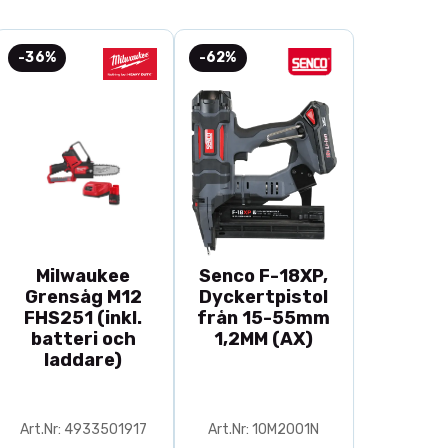
-36%
-62%
Milwaukee
Senco F-18XP,
Grensåg M12
Dyckertpistol
FHS251 (inkl.
från 15-55mm
batteri och
1,2MM (AX)
laddare)
Art.Nr: 4933501917
Art.Nr: 10M2001N