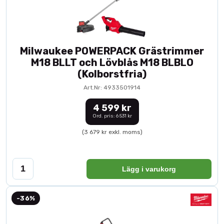
Milwaukee POWERPACK Grästrimmer
M18 BLLT och Lövblås M18 BLBLO
(Kolborstfria)
Art.Nr: 4933501914
4 599 kr
Ord. pris: 6 531 kr
(3 679 kr exkl. moms)
Lägg i varukorg
-36%