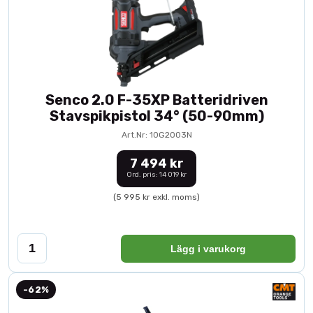
Senco 2.0 F-35XP Batteridriven
Stavspikpistol 34° (50-90mm)
Art.Nr: 10G2003N
7 494 kr
Ord. pris: 14 019 kr
(5 995 kr exkl. moms)
Lägg i varukorg
-62%