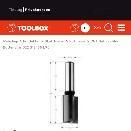
|
Företag
Privatperson
Sök
0
>
>
>
>
Webshop
Produkter
Skaftfräsar
Notfräsar
CMT Notfräs Med
Bottenskär D22 S12 I35 L90