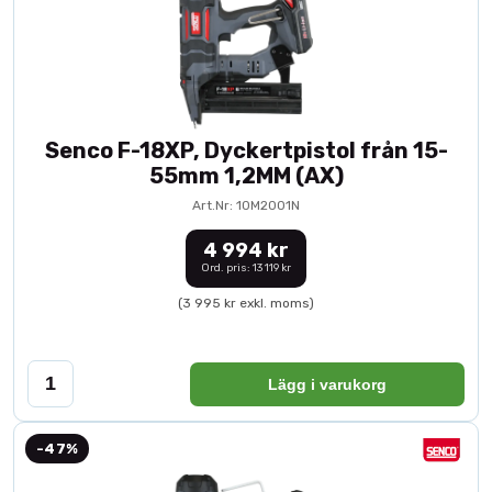
Senco F-18XP, Dyckertpistol från 15-
55mm 1,2MM (AX)
Art.Nr: 10M2001N
4 994 kr
Ord. pris: 13 119 kr
(3 995 kr exkl. moms)
Lägg i varukorg
-47%