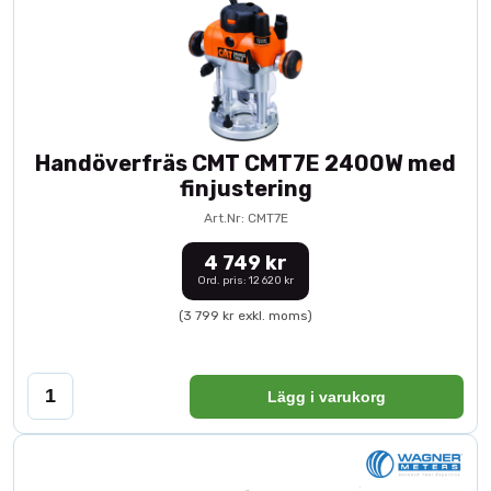
Handöverfräs CMT CMT7E 2400W med
finjustering
Art.Nr: CMT7E
4 749 kr
Ord. pris: 12 620 kr
(3 799 kr exkl. moms)
Lägg i varukorg