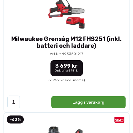
Milwaukee Grensåg M12 FHS251 (inkl.
batteri och laddare)
Art.Nr: 4933501917
3 699 kr
Ord. pris: 5 781 kr
(2 959 kr exkl. moms)
Lägg i varukorg
-62%