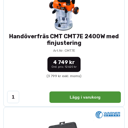
Handöverfräs CMT CMT7E 2400W med
finjustering
Art.Nr: CMT7E
4 749 kr
Ord. pris: 12 620 kr
(3 799 kr exkl. moms)
Lägg i varukorg