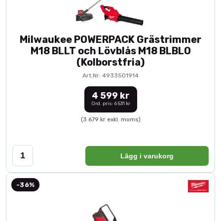
Milwaukee POWERPACK Grästrimmer
M18 BLLT och Lövblås M18 BLBLO
(Kolborstfria)
Art.Nr: 4933501914
4 599 kr
Ord. pris: 6 531 kr
(3 679 kr exkl. moms)
Lägg i varukorg
-36%