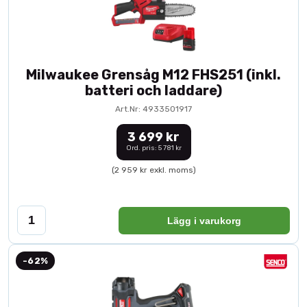
Milwaukee Grensåg M12 FHS251 (inkl.
batteri och laddare)
Art.Nr: 4933501917
3 699 kr
Ord. pris: 5 781 kr
(2 959 kr exkl. moms)
Lägg i varukorg
-62%