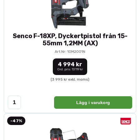
Senco F-18XP, Dyckertpistol från 15-
55mm 1,2MM (AX)
Art.Nr: 10M2001N
4 994 kr
Ord. pris: 13 119 kr
(3 995 kr exkl. moms)
Lägg i varukorg
-47%