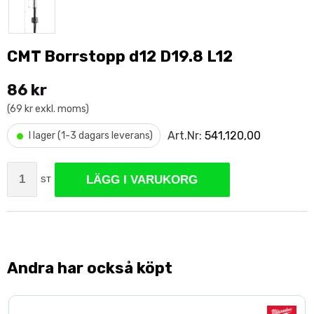
CMT Borrstopp d12 D19.8 L12
86 kr
(69 kr exkl. moms)
•
Art.Nr:
541,120,00
I lager (1-3 dagars leverans)
LÄGG I VARUKORG
ST
Andra har också köpt