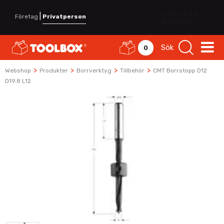
|
Företag
Privatperson
Sök
0
>
>
>
>
Webshop
Produkter
Borrverktyg
Tillbehör
CMT Borrstopp D12
D19.8 L12