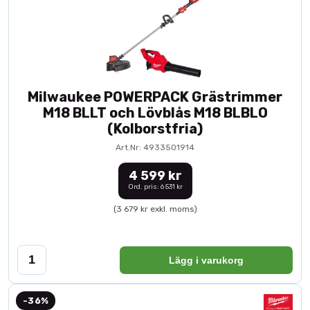
Milwaukee POWERPACK Grästrimmer
M18 BLLT och Lövblås M18 BLBLO
(Kolborstfria)
Art.Nr: 4933501914
4 599 kr
Ord. pris: 6 531 kr
(3 679 kr exkl. moms)
Lägg i varukorg
-36%