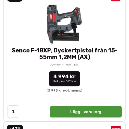
Senco F-18XP, Dyckertpistol från 15-
55mm 1,2MM (AX)
Art.Nr: 10M2001N
4 994 kr
Ord. pris: 13 119 kr
(3 995 kr exkl. moms)
Lägg i varukorg
-47%