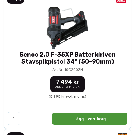
Senco 2.0 F-35XP Batteridriven
Stavspikpistol 34° (50-90mm)
Art.Nr: 10G2003N
7 494 kr
Ord. pris: 14 019 kr
(5 995 kr exkl. moms)
Lägg i varukorg