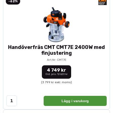
-62%
Handöverfräs CMT CMT7E 2400W med
finjustering
Art.Nr: CMT7E
4 749 kr
Ord. pris: 12 620 kr
(3 799 kr exkl. moms)
Lägg i varukorg