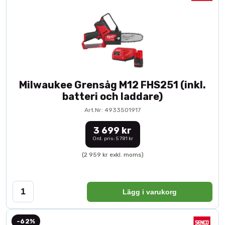
Milwaukee Grensåg M12 FHS251 (inkl.
batteri och laddare)
Art.Nr: 4933501917
3 699 kr
Ord. pris: 5 781 kr
(2 959 kr exkl. moms)
Lägg i varukorg
-62%