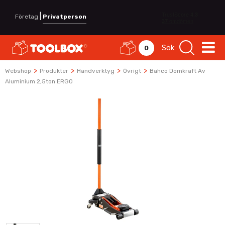
|
Företag
Privatperson
Sök
0
>
>
>
>
Webshop
Produkter
Handverktyg
Övrigt
Bahco Domkraft Av
Aluminium 2,5ton ERGO