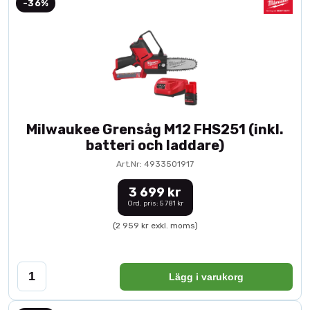
-36%
Milwaukee Grensåg M12 FHS251 (inkl.
batteri och laddare)
Art.Nr: 4933501917
3 699 kr
Ord. pris: 5 781 kr
(2 959 kr exkl. moms)
Lägg i varukorg