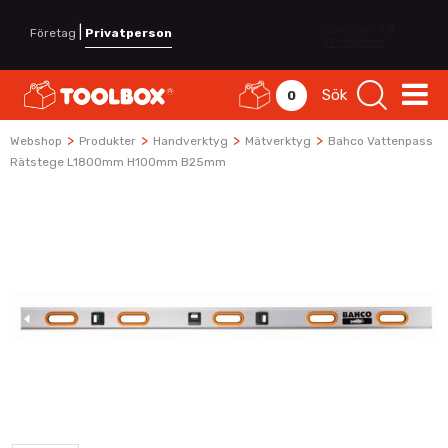
|
Företag
Privatperson
Sök
0
>
>
>
>
Webshop
Produkter
Handverktyg
Mätverktyg
Bahco Vattenpass
Rätstege L1800mm H100mm B25mm