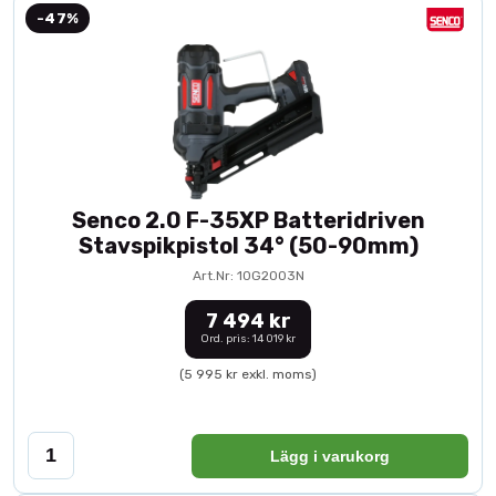
-47%
Senco 2.0 F-35XP Batteridriven
Stavspikpistol 34° (50-90mm)
Art.Nr: 10G2003N
7 494 kr
Ord. pris: 14 019 kr
(5 995 kr exkl. moms)
Lägg i varukorg