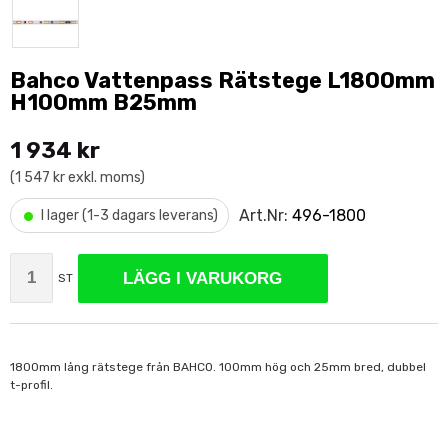
Bahco Vattenpass Rätstege L1800mm
H100mm B25mm
1 934 kr
(1 547 kr exkl. moms)
•
Art.Nr:
496-1800
I lager (1-3 dagars leverans)
LÄGG I VARUKORG
ST
1800mm lång rätstege från BAHCO. 100mm hög och 25mm bred, dubbel
t-profil.