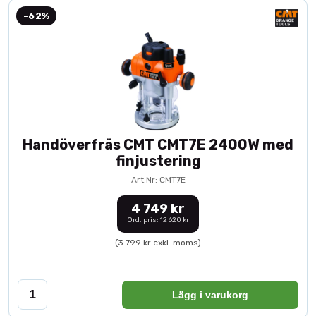
-62%
Handöverfräs CMT CMT7E 2400W med
finjustering
Art.Nr: CMT7E
4 749 kr
Ord. pris: 12 620 kr
(3 799 kr exkl. moms)
Lägg i varukorg