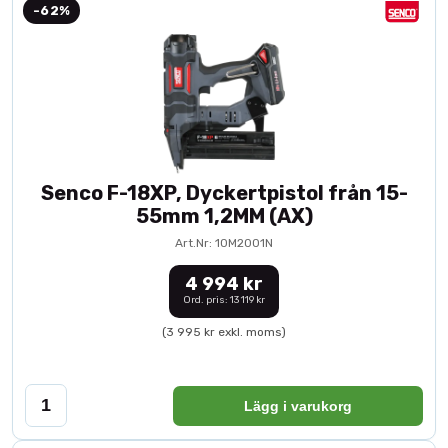
-62%
Senco F-18XP, Dyckertpistol från 15-
55mm 1,2MM (AX)
Art.Nr: 10M2001N
4 994 kr
Ord. pris: 13 119 kr
(3 995 kr exkl. moms)
Lägg i varukorg