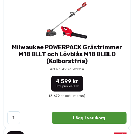
Milwaukee POWERPACK Grästrimmer
M18 BLLT och Lövblås M18 BLBLO
(Kolborstfria)
Art.Nr: 4933501914
4 599 kr
Ord. pris: 6 531 kr
(3 679 kr exkl. moms)
Lägg i varukorg