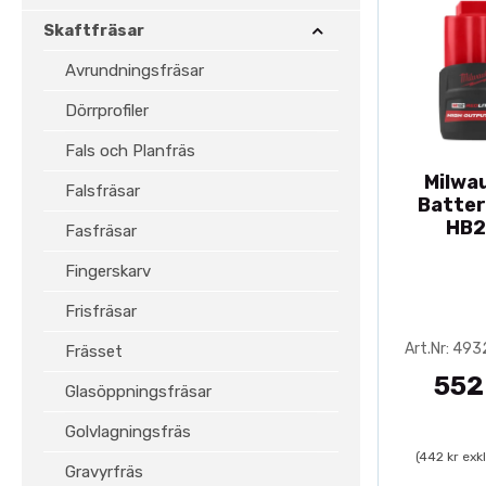
Skaftfräsar
Avrundningsfräsar
Dörrprofiler
Fals och Planfräs
Milwa
Falsfräsar
Batter
HB2
Fasfräsar
Fingerskarv
Frisfräsar
Art.Nr: 49
Frässet
552
Glasöppningsfräsar
Golvlagningsfräs
(442 kr exk
Gravyrfräs