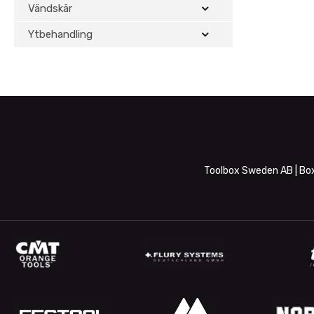
Vändskär
Ytbehandling
Toolbox Sweden AB | Box