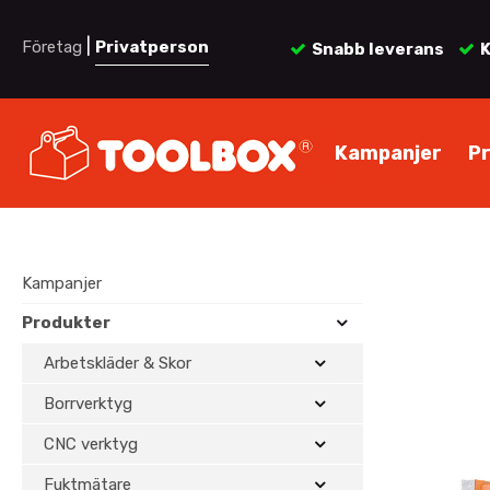
|
Företag
Privatperson
Snabb leverans
K
Kampanjer
P
Kampanjer
Produkter
Arbetskläder & Skor
Borrverktyg
CNC verktyg
Fuktmätare