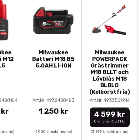
ukee
Milwaukee
Milwaukee
i M12
Batteri M18 B5
POWERPACK
.5
5,0AH Li-ION
Grästrimmer
M18 BLLT och
Lövblås M18
BLBLO
(Kolborstfria)
32480164
Art.Nr: 4932430483
Art.Nr: 4933501914
 kr
1 250 kr
4 599 kr
Ord. pris: 6 531 kr
l. moms)
(1 000 kr exkl. moms)
(3 679 kr exkl. moms)