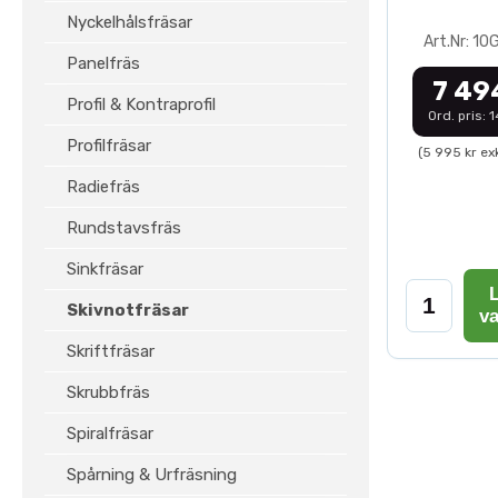
Nyckelhålsfräsar
Art.Nr: 1
Panelfräs
7 49
Profil & Kontraprofil
Ord. pris: 
Profilfräsar
(5 995 kr ex
Radiefräs
Rundstavsfräs
Sinkfräsar
L
Skivnotfräsar
v
Skriftfräsar
Skrubbfräs
Spiralfräsar
Spårning & Urfräsning