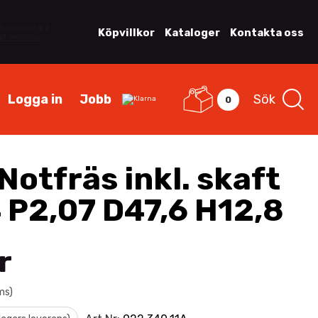
Köpvillkor
Kataloger
Kontakta oss
Logga in
Jobb
Sök
0
Notfräs inkl. skaft
4 P2,07 D47,6 H12,8
r
ms)