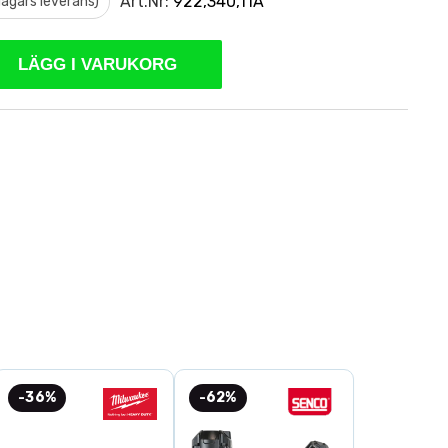
Art.Nr:
922,340,11A
 dagars leverans)
LÄGG I VARUKORG
-36%
-62%