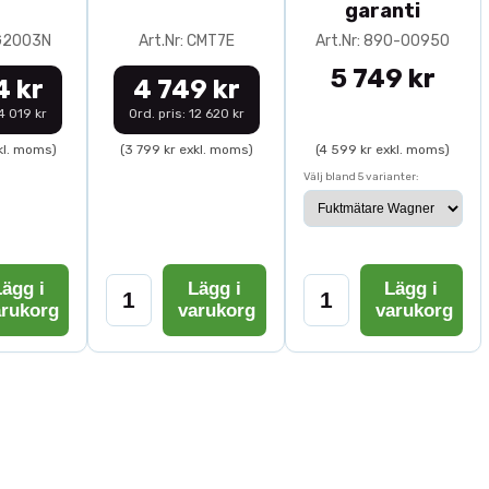
garanti
0G2003N
Art.Nr: CMT7E
Art.Nr: 890-00950
5 749 kr
4 kr
4 749 kr
14 019 kr
Ord. pris: 12 620 kr
kl. moms)
(3 799 kr exkl. moms)
(4 599 kr exkl. moms)
Välj bland 5 varianter:
ägg i
Lägg i
Lägg i
arukorg
varukorg
varukorg