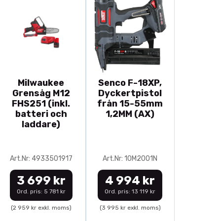
Milwaukee
Senco F-18XP,
Grensåg M12
Dyckertpistol
FHS251 (inkl.
från 15-55mm
batteri och
1,2MM (AX)
laddare)
Art.Nr: 4933501917
Art.Nr: 10M2001N
3 699 kr
4 994 kr
Ord. pris: 5 781 kr
Ord. pris: 13 119 kr
(2 959 kr exkl. moms)
(3 995 kr exkl. moms)