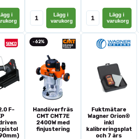
ägg i
Lägg i
Lägg i
arukorg
varukorg
varukorg
-62%
.0 F-
Handöverfräs
Fuktmätare
XP
CMT CMT7E
Wagner Orion®
driven
2400W med
inkl
pistol
finjustering
kalibreringsplatta
-90mm)
och 7 års