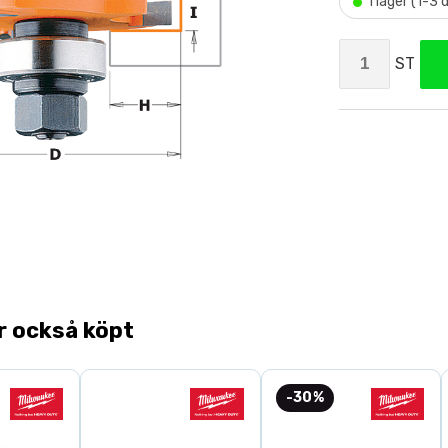
•
I lager (1-3
ST
r också köpt
-30%