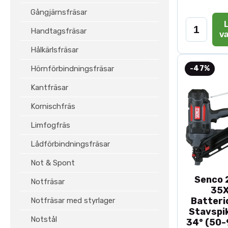
Gångjärnsfräsar
L
Handtagsfräsar
v
Hålkärlsfräsar
Hörnförbindningsfräsar
-47%
Kantfräsar
Kornischfräs
Limfogfräs
Lådförbindningsfräsar
Not & Spont
Senco 2
Notfräsar
35
Batteri
Notfräsar med styrlager
Stavspik
Notstål
34° (50