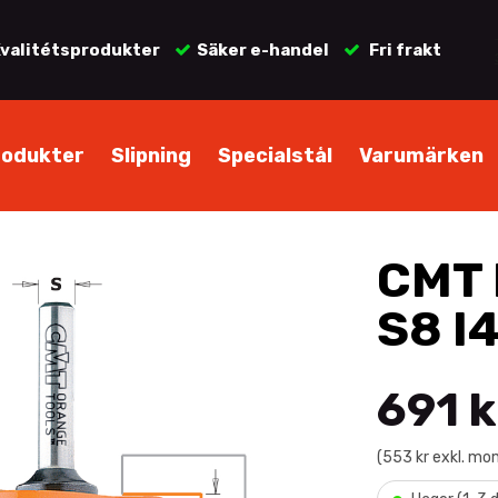
valitétsprodukter
Säker e-handel
Fri frakt
rodukter
Slipning
Specialstål
Varumärken
CMT 
S8 I
691 k
(553 kr exkl. mo