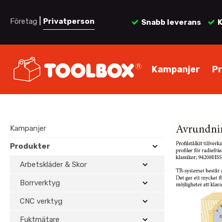
|
Företag
Privatperson
Snabb leverans
K
Kampanjer
P
Kampanjer
Produkter
Arbetskläder & Skor
Borrverktyg
CNC verktyg
Fuktmätare