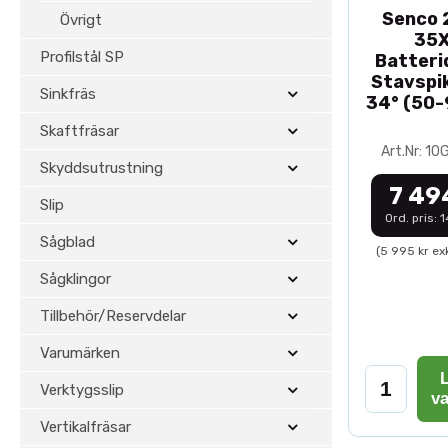
Senco 2
Övrigt
35
Profilstål SP
Batteri
Stavspik
Sinkfräs
34° (50
Skaftfräsar
Art.Nr: 1
Skyddsutrustning
7 49
Slip
Ord. pris: 
Sågblad
(5 995 kr ex
Sågklingor
Tillbehör/Reservdelar
Varumärken
L
Verktygsslip
v
Vertikalfräsar