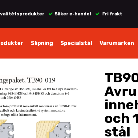
valitétsprodukter
Säker e-handel
Fri frakt
rodukter
Slipning
Specialstål
Varumärken
TB9
Avru
inne
och 
stål