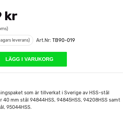
 kr
moms)
Art.Nr:
TB90-019
 dagars leverans)
LÄGG I VARUKORG
ngspaket som är tillverkat i Sverige av HSS-stål
par 40 mm stål 94844HSS, 94845HSS, 94208HSS samt
tål, 95044HSS.