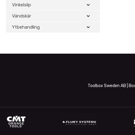
Vinkelslip
Vändskär
Ytbehandling
Toolbox Sweden AB | Box