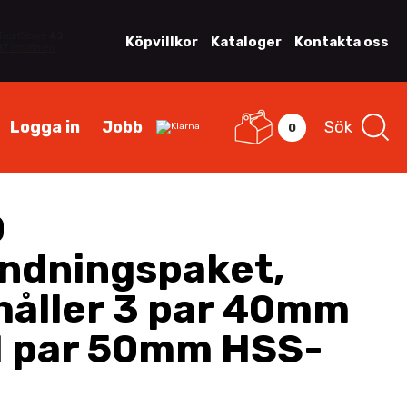
Köpvillkor
Kataloger
Kontakta oss
Logga in
Jobb
Sök
0
0
ndningspaket,
håller 3 par 40mm
1 par 50mm HSS-