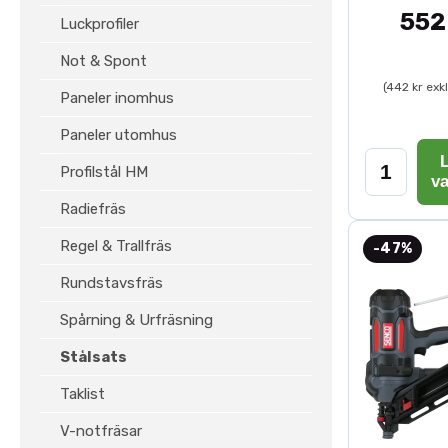
552
Luckprofiler
Not & Spont
(442 kr exk
Paneler inomhus
Paneler utomhus
L
Profilstål HM
v
Radiefräs
Regel & Trallfräs
-47%
Rundstavsfräs
Spårning & Urfräsning
Stålsats
Taklist
V-notfräsar