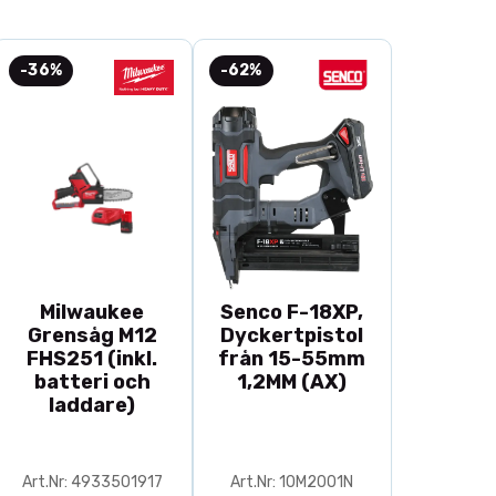
-36%
-62%
Milwaukee
Senco F-18XP,
Grensåg M12
Dyckertpistol
FHS251 (inkl.
från 15-55mm
batteri och
1,2MM (AX)
laddare)
Art.Nr: 4933501917
Art.Nr: 10M2001N