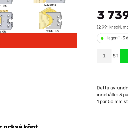
3 739
(2 991 kr exkl. 
•
I lager (1-3
ST
Detta avrundni
innehåller 3 
1 par 50 mm s
r också köpt