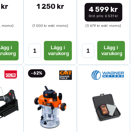
 kr
1 250 kr
4 599 kr
Ord. pris: 6 531 kr
l. moms)
(1 000 kr exkl. moms)
(3 679 kr exkl. moms)
ägg i
Lägg i
Lägg i
arukorg
varukorg
varukorg
-62%