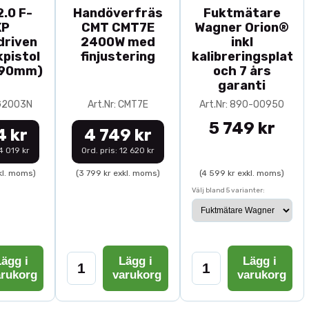
.0 F-
Handöverfräs
Fuktmätare
XP
CMT CMT7E
Wagner Orion®
driven
2400W med
inkl
pistol
finjustering
kalibreringsplatta
-90mm)
och 7 års
garanti
0G2003N
Art.Nr: CMT7E
Art.Nr: 890-00950
5 749 kr
4 kr
4 749 kr
14 019 kr
Ord. pris: 12 620 kr
kl. moms)
(3 799 kr exkl. moms)
(4 599 kr exkl. moms)
Välj bland 5 varianter:
ägg i
Lägg i
Lägg i
arukorg
varukorg
varukorg