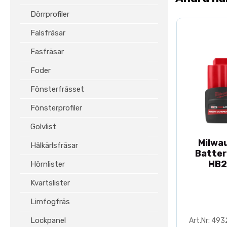
Dörrprofiler
Falsfräsar
Fasfräsar
Foder
Fönsterfrässet
Fönsterprofiler
Golvlist
Milwa
Hålkärlsfräsar
Batter
HB2
Hörnlister
Kvartslister
Limfogfräs
Lockpanel
Art.Nr: 49