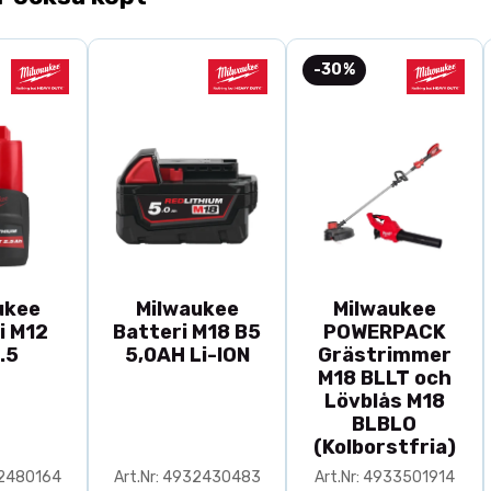
-30%
ukee
Milwaukee
Milwaukee
i M12
Batteri M18 B5
POWERPACK
.5
5,0AH Li-ION
Grästrimmer
M18 BLLT och
Lövblås M18
BLBLO
(Kolborstfria)
32480164
Art.Nr: 4932430483
Art.Nr: 4933501914