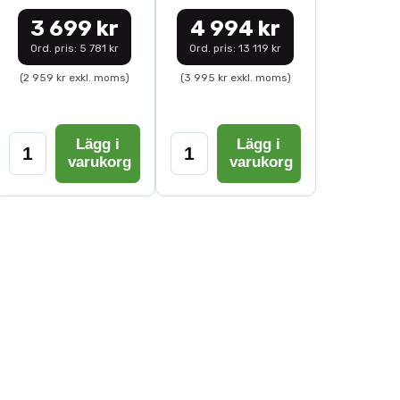
3 699 kr
4 994 kr
Ord. pris: 5 781 kr
Ord. pris: 13 119 kr
(2 959 kr exkl. moms)
(3 995 kr exkl. moms)
Lägg i
Lägg i
varukorg
varukorg