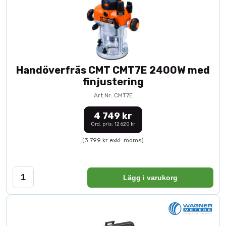
Handöverfräs CMT CMT7E 2400W med
finjustering
Art.Nr: CMT7E
4 749 kr
Ord. pris: 12 620 kr
(3 799 kr exkl. moms)
Lägg i varukorg