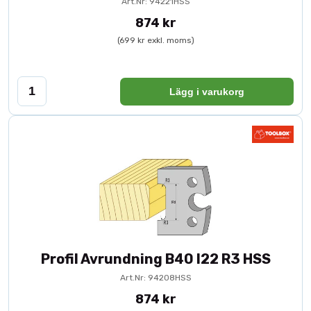
Art.Nr: 94221HSS
874 kr
(699 kr exkl. moms)
Lägg i varukorg
Profil Avrundning B40 I22 R3 HSS
Art.Nr: 94208HSS
874 kr