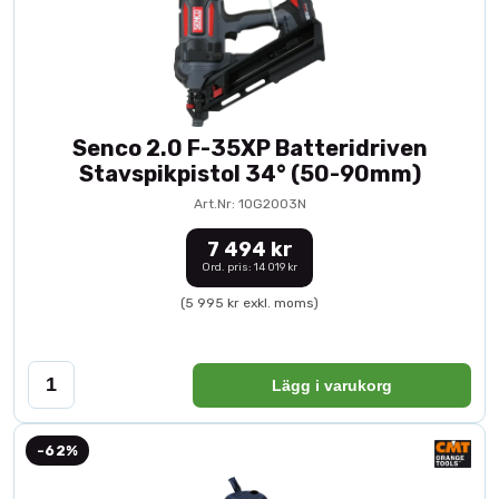
Senco 2.0 F-35XP Batteridriven
Stavspikpistol 34° (50-90mm)
Art.Nr: 10G2003N
7 494 kr
Ord. pris: 14 019 kr
(5 995 kr exkl. moms)
Lägg i varukorg
-62%