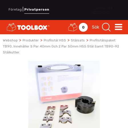
|
Företag
Privatperson
Sök
0
>
>
>
>
Webshop
Produkter
Profilstål HSS
Stålsats
Profilstålspaket
TB90, Innehåller 5 Par 40mm Och 2 Par 50mm HSS Stål Samt TB90-92
Stålkutter.