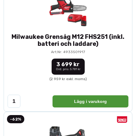
Milwaukee Grensåg M12 FHS251 (inkl.
batteri och laddare)
Art.Nr: 4933501917
3 699 kr
Ord. pris: 5 781 kr
(2 959 kr exkl. moms)
Lägg i varukorg
-62%