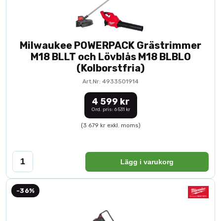
Milwaukee POWERPACK Grästrimmer
M18 BLLT och Lövblås M18 BLBLO
(Kolborstfria)
Art.Nr: 4933501914
4 599 kr
Ord. pris: 6 531 kr
(3 679 kr exkl. moms)
Lägg i varukorg
-36%