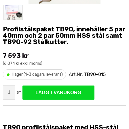
Profilstålspaket TB90, innehåller 5 par
40mm och 2 par 50mm HSS stål samt
TB90-92 Stålkutter.
7 593 kr
(6 074 kr exkl. moms)
•
Art.Nr:
TB90-015
I lager (1-3 dagars leverans)
LÄGG I VARUKORG
ST
TB90 profilstålspaket med HSS-stål