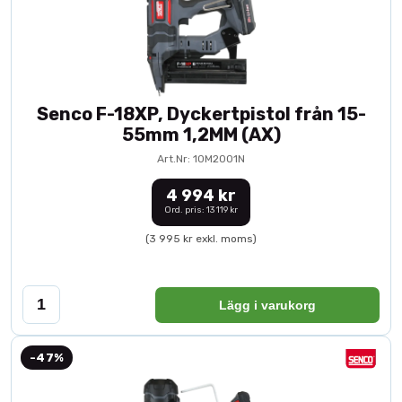
Senco F-18XP, Dyckertpistol från 15-
55mm 1,2MM (AX)
Art.Nr: 10M2001N
4 994 kr
Ord. pris: 13 119 kr
(3 995 kr exkl. moms)
Lägg i varukorg
-47%