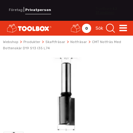
|
Företag
Privatperson
Sök
0
>
>
>
>
Webshop
Produkter
Skaftfräsar
Notfräsar
CMT Notfräs Med
Bottenskär D19 S13 I35 L74