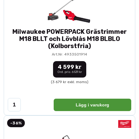
Milwaukee POWERPACK Grästrimmer
M18 BLLT och Lövblås M18 BLBLO
(Kolborstfria)
Art.Nr: 4933501914
4 599 kr
Ord. pris: 6 531 kr
(3 679 kr exkl. moms)
Lägg i varukorg
-36%