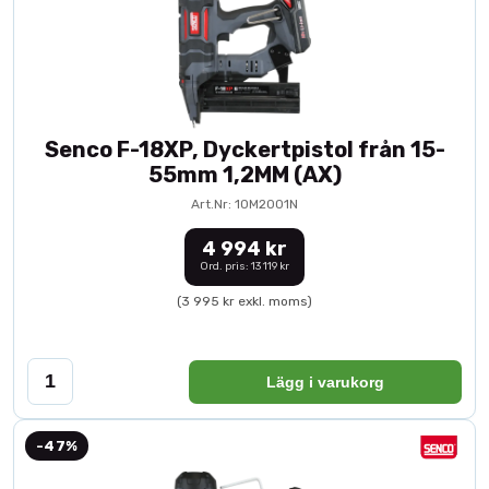
Senco F-18XP, Dyckertpistol från 15-
55mm 1,2MM (AX)
Art.Nr: 10M2001N
4 994 kr
Ord. pris: 13 119 kr
(3 995 kr exkl. moms)
Lägg i varukorg
-47%