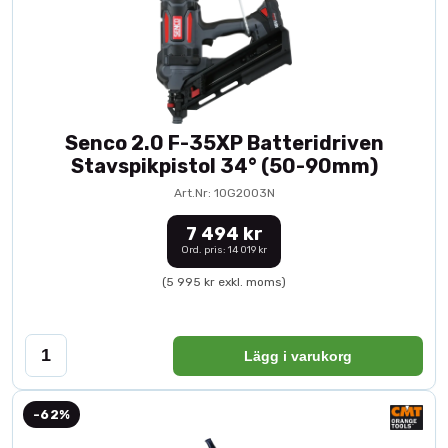
Senco 2.0 F-35XP Batteridriven
Stavspikpistol 34° (50-90mm)
Art.Nr: 10G2003N
7 494 kr
Ord. pris: 14 019 kr
(5 995 kr exkl. moms)
Lägg i varukorg
-62%