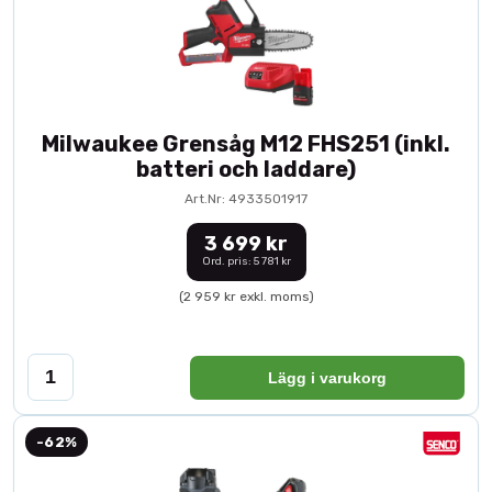
Milwaukee Grensåg M12 FHS251 (inkl.
batteri och laddare)
Art.Nr: 4933501917
3 699 kr
Ord. pris: 5 781 kr
(2 959 kr exkl. moms)
Lägg i varukorg
-62%