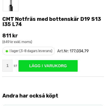
CMT Notfräs med bottenskär D19 S13
I35 L74
811 kr
(649 kr exkl. moms)
•
Art.Nr:
177,034,79
I lager (3-8 dagars leverans)
LÄGG I VARUKORG
ST
Andra har också köpt