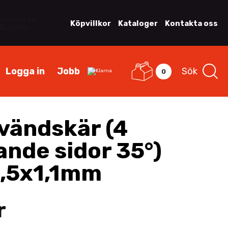
Köpvillkor
Kataloger
Kontakta oss
Logga in
Jobb
Sök
0
vändskär (4
ande sidor 35°)
,5x1,1mm
r