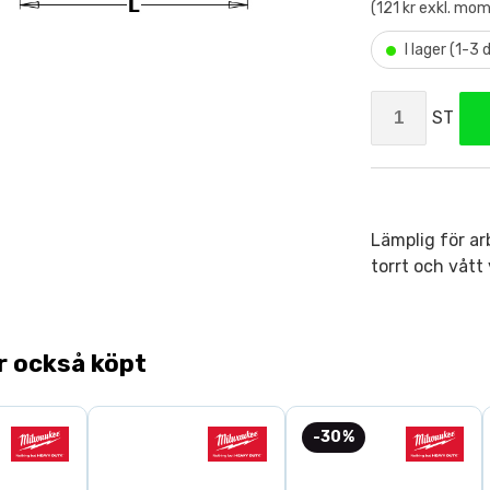
(121 kr exkl. mom
•
I lager (1-3
ST
Lämplig för ar
torrt och vått 
r också köpt
-30%