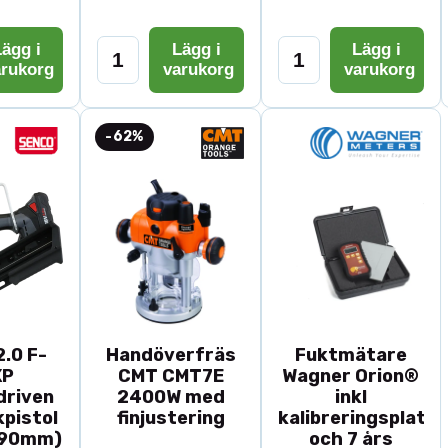
ägg i
Lägg i
Lägg i
arukorg
varukorg
varukorg
-62%
.0 F-
Handöverfräs
Fuktmätare
XP
CMT CMT7E
Wagner Orion®
driven
2400W med
inkl
pistol
finjustering
kalibreringsplatta
-90mm)
och 7 års