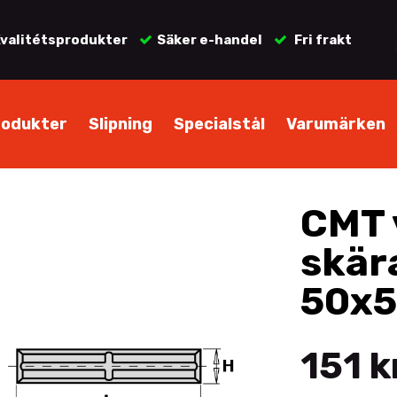
valitétsprodukter
Säker e-handel
Fri frakt
rodukter
Slipning
Specialstål
Varumärken
CMT 
skär
50x5
151 k