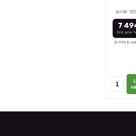
Art.Nr: 1
7 49
Ord. pris: 
(5 995 kr ex
L
v