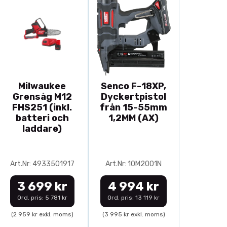
Milwaukee
Senco F-18XP,
Grensåg M12
Dyckertpistol
FHS251 (inkl.
från 15-55mm
batteri och
1,2MM (AX)
laddare)
Art.Nr: 4933501917
Art.Nr: 10M2001N
3 699 kr
4 994 kr
Ord. pris: 5 781 kr
Ord. pris: 13 119 kr
(2 959 kr exkl. moms)
(3 995 kr exkl. moms)