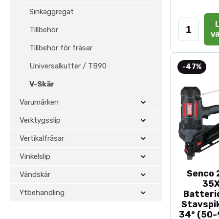
Sinkaggregat
L
Tillbehör
v
Tillbehör för fräsar
Universalkutter / TB90
-47%
V-Skär
Varumärken
Verktygsslip
Vertikalfräsar
Vinkelslip
Senco 2
Vändskär
35
Ytbehandling
Batteri
Stavspik
34° (50