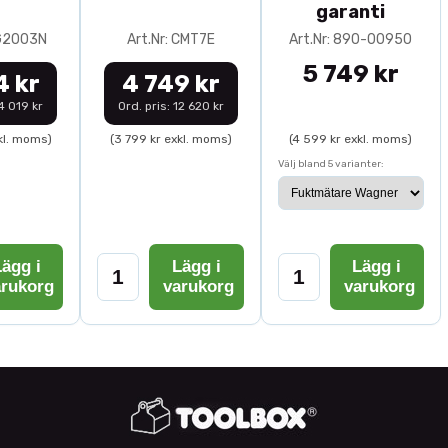
garanti
0G2003N
Art.Nr: CMT7E
Art.Nr: 890-00950
5 749 kr
4 kr
4 749 kr
14 019 kr
Ord. pris: 12 620 kr
kl. moms)
(3 799 kr exkl. moms)
(4 599 kr exkl. moms)
Välj bland 5 varianter:
ägg i
Lägg i
Lägg i
arukorg
varukorg
varukorg