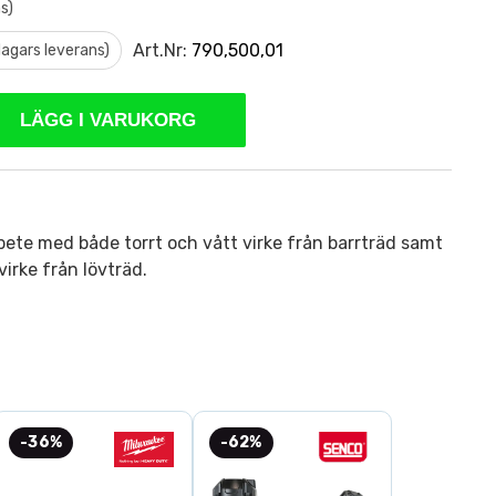
s)
Art.Nr:
790,500,01
 dagars leverans)
LÄGG I VARUKORG
bete med både torrt och vått virke från barrträd samt
virke från lövträd.
-36%
-62%