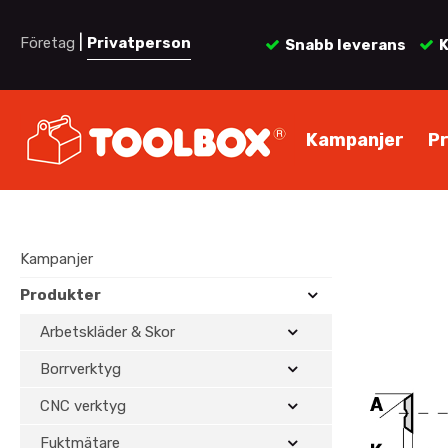
|
Företag
Privatperson
Snabb leverans
K
Kampanjer
P
Kampanjer
Produkter
Arbetskläder & Skor
Borrverktyg
CNC verktyg
Fuktmätare