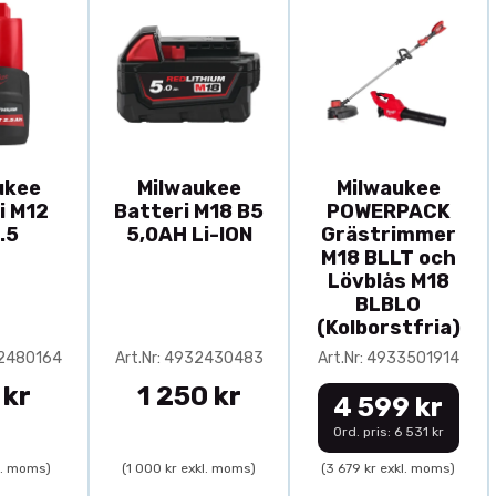
ukee
Milwaukee
Milwaukee
i M12
Batteri M18 B5
POWERPACK
.5
5,0AH Li-ION
Grästrimmer
M18 BLLT och
Lövblås M18
BLBLO
(Kolborstfria)
32480164
Art.Nr: 4932430483
Art.Nr: 4933501914
 kr
1 250 kr
4 599 kr
Ord. pris: 6 531 kr
l. moms)
(1 000 kr exkl. moms)
(3 679 kr exkl. moms)