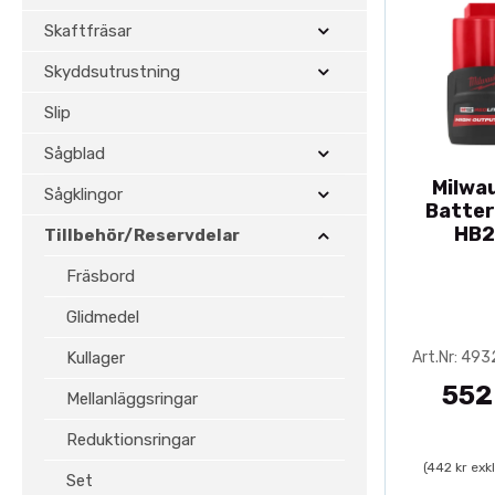
Skaftfräsar
Skyddsutrustning
Slip
Sågblad
Milwa
Sågklingor
Batter
HB2
Tillbehör/Reservdelar
Fräsbord
Glidmedel
Kullager
Art.Nr: 49
552
Mellanläggsringar
Reduktionsringar
(442 kr exk
Set