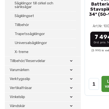
Sågklingor till cirkel och
Batteri
sänksågar
Stavspik
34° (50
Sågklingset
Tillbehör
Art.Nr: 1
Trapetssågklingor
7 49
Universalsågklingor
Ord. pris: 
(5 995 kr ex
X-treme
Tillbehör/Reservdelar
Varumärken
Verktygsslip
L
v
Vertikalfräsar
Vinkelslip
Vändskär