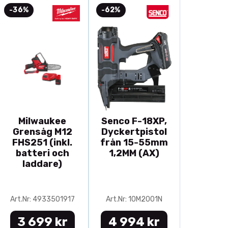
-36%
-62%
Milwaukee
Senco F-18XP,
Grensåg M12
Dyckertpistol
FHS251 (inkl.
från 15-55mm
batteri och
1,2MM (AX)
laddare)
Art.Nr: 4933501917
Art.Nr: 10M2001N
3 699 kr
4 994 kr