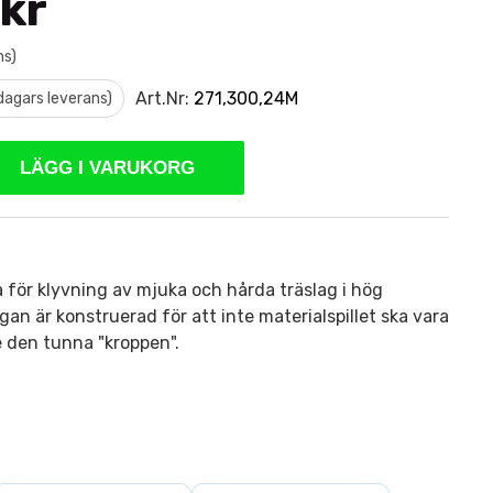
 kr
ms)
Art.Nr:
271,300,24M
 dagars leverans)
LÄGG I VARUKORG
 för klyvning av mjuka och hårda träslag i hög
gan är konstruerad för att inte materialspillet ska vara
e den tunna "kroppen".