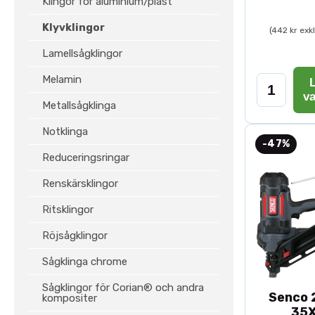
Klingor för aluminium/plast
Klyvklingor
(442 kr exk
Lamellsågklingor
Melamin
L
v
Metallsågklinga
Notklinga
-47%
Reduceringsringar
Renskärsklingor
Ritsklingor
Röjsågklingor
Sågklinga chrome
Sågklingor för Corian® och andra
Senco 2
kompositer
35