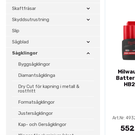
Skaftfräsar
Skyddsutrustning
Slip
Sågblad
Sågklingor
Byggsågklingor
Milwa
Diamantsågklinga
Batter
HB2
Dry Cut för kapning i metall &
rostfritt
Formatsågklingor
Justersågklingor
Art.Nr: 49
Kap- och Gersågklingor
552