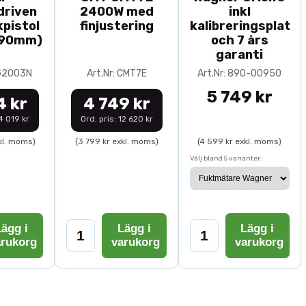
driven
2400W med
inkl
pistol
finjustering
kalibreringsplatta
-90mm)
och 7 års
garanti
0G2003N
Art.Nr: CMT7E
Art.Nr: 890-00950
5 749 kr
4 kr
4 749 kr
14 019 kr
Ord. pris: 12 620 kr
kl. moms)
(3 799 kr exkl. moms)
(4 599 kr exkl. moms)
Välj bland 5 varianter:
ägg i
Lägg i
Lägg i
arukorg
varukorg
varukorg