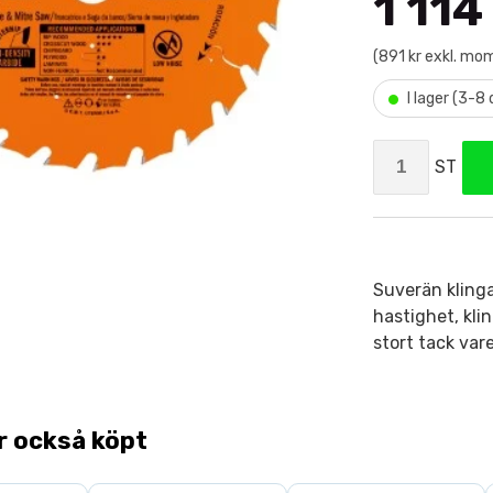
1 114
(891 kr exkl. mo
•
I lager (3-8
ST
Suverän klinga
hastighet, klin
stort tack var
r också köpt