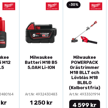
-30%
ukee
Milwaukee
Milwaukee
i M12
Batteri M18 B5
POWERPACK
.5
5,0AH Li-ION
Grästrimmer
M18 BLLT och
Lövblås M18
BLBLO
(Kolborstfria)
32480164
Art.Nr: 4932430483
Art.Nr: 4933501914
 kr
1 250 kr
4 599 kr