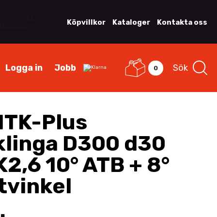
Köpvillkor
Kataloger
Kontakta oss
Logga in
Jobb
Sök
0
ITK-Plus
klinga D300 d30
2,6 10° ATB + 8°
tvinkel