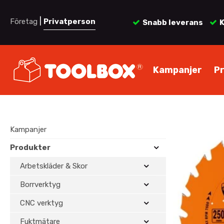
|
Företag
Privatperson
Snabb leverans
K
Kampanjer
P
Kampanjer
Produkter
Arbetskläder & Skor
Borrverktyg
CNC verktyg
Fuktmätare