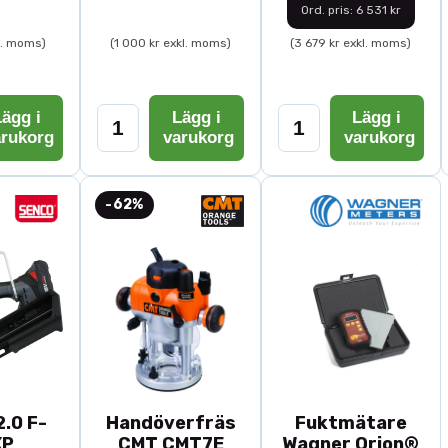
Ord. pris: 6 531 kr
l. moms)
(1 000 kr exkl. moms)
(3 679 kr exkl. moms)
ägg i
Lägg i
Lägg i
arukorg
varukorg
varukorg
-62%
.0 F-
Handöverfräs
Fuktmätare
XP
CMT CMT7E
Wagner Orion®