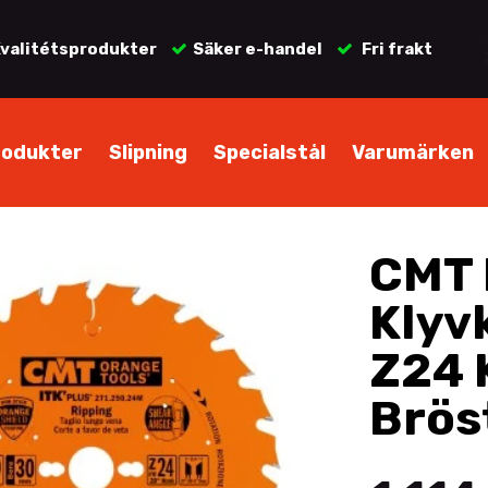
valitétsprodukter
Säker e-handel
Fri frakt
rodukter
Slipning
Specialstål
Varumärken
CMT 
Klyv
Z24 K
Brös